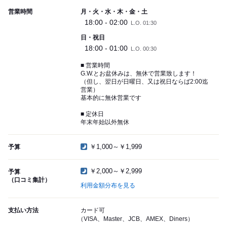
営業時間
月・火・水・木・金・土
18:00 - 02:00
L.O. 01:30
日・祝日
18:00 - 01:00
L.O. 00:30
■ 営業時間
G.W.とお盆休みは、無休で営業致します！
（但し、翌日が日曜日、又は祝日ならば2:00迄
営業）
基本的に無休営業です
■ 定休日
年末年始以外無休
￥1,000～￥1,999
予算
￥2,000～￥2,999
予算
（口コミ集計）
利用金額分布を見る
支払い方法
カード可
（VISA、Master、JCB、AMEX、Diners）