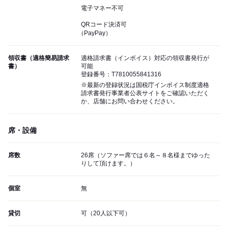
電子マネー不可
QRコード決済可
（PayPay）
領収書（適格簡易請求
適格請求書（インボイス）対応の領収書発行が
書）
可能
登録番号：T7810055841316
※最新の登録状況は国税庁インボイス制度適格
請求書発行事業者公表サイトをご確認いただく
か、店舗にお問い合わせください。
席・設備
席数
26席（ソファー席では６名～８名様までゆった
りして頂けます。）
個室
無
貸切
可（20人以下可）