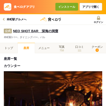
インストール
アプリで開く
本町駅グルメへ
ログイン
NEO SHOT BAR 深海の洞窟
公式
本町駅/バー､ ダイニングバー､ バル
写真
口コミ
クーポン
トップ
座席
メニュー
758
111
1
座席一覧
カウンター