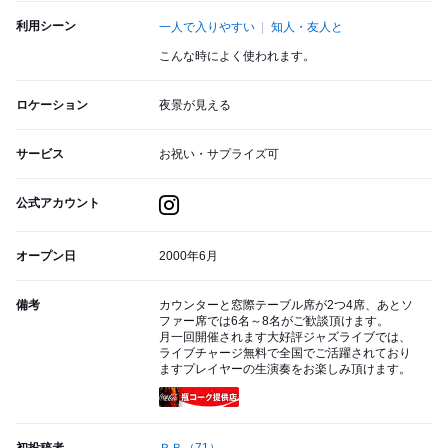
利用シーン
一人で入りやすい
知人・友人と
こんな時によく使われます。
ロケーション
夜景が見える
サービス
お祝い・サプライズ可
公式アカウント
オープン日
2000年6月
備考
カウンターと窓際テーブル席が2つ4席、あとソ
ファー席では6名～8名がご歓談頂けます。
月一回開催されます大好評ジャズライブでは、
ライブチャージ無料で全国でご活躍されており
ますプレイヤーの生演奏をお楽しみ頂けます。
瓶コーク提供店
初投稿者
ＲＢ
（71）