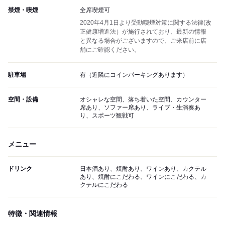
禁煙・喫煙
全席喫煙可
2020年4月1日より受動喫煙対策に関する法律(改
正健康増進法）が施行されており、最新の情報
と異なる場合がございますので、ご来店前に店
舗にご確認ください。
駐車場
有（近隣にコインパーキングあります）
空間・設備
オシャレな空間、落ち着いた空間、カウンター
席あり、ソファー席あり、ライブ・生演奏あ
り、スポーツ観戦可
メニュー
ドリンク
日本酒あり、焼酎あり、ワインあり、カクテル
あり、焼酎にこだわる、ワインにこだわる、カ
クテルにこだわる
特徴・関連情報