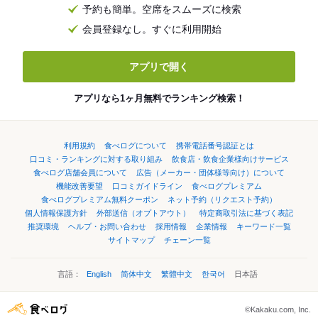
予約も簡単。空席をスムーズに検索
会員登録なし。すぐに利用開始
アプリで開く
アプリなら1ヶ月無料でランキング検索！
利用規約
食べログについて
携帯電話番号認証とは
口コミ・ランキングに対する取り組み
飲食店・飲食企業様向けサービス
食べログ店舗会員について
広告（メーカー・団体様等向け）について
機能改善要望
口コミガイドライン
食べログプレミアム
食べログプレミアム無料クーポン
ネット予約（リクエスト予約）
個人情報保護方針
外部送信（オプトアウト）
特定商取引法に基づく表記
推奨環境
ヘルプ・お問い合わせ
採用情報
企業情報
キーワード一覧
サイトマップ
チェーン一覧
言語：
English
简体中文
繁體中文
한국어
日本語
©Kakaku.com, Inc.