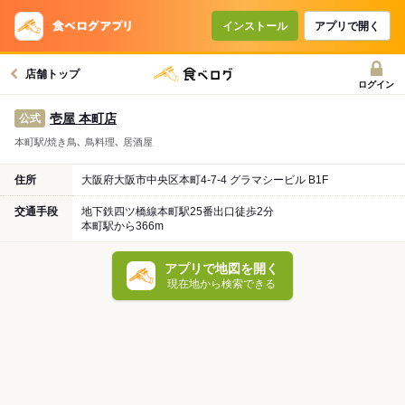
インストール
アプリで開く
店舗トップ
ログイン
壱屋 本町店
公式
本町駅/焼き鳥､ 鳥料理､ 居酒屋
住所
大阪府大阪市中央区本町4-7-4 グラマシービル B1F
交通手段
地下鉄四ツ橋線本町駅25番出口徒歩2分
本町駅から366m
アプリで地図を開く
現在地から検索できる