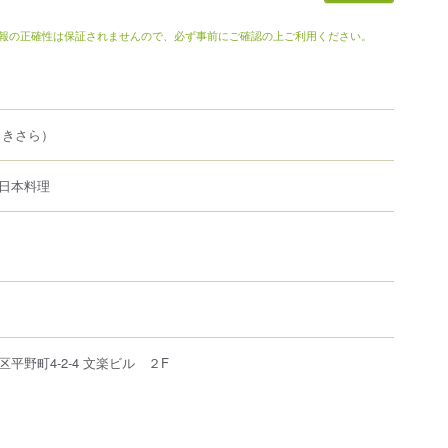
報の正確性は保証されませんので、必ず事前にご確認の上ご利用ください。
（きさら）
日本料理
区
平野町
4-2-4
文楽ビル ２F