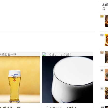
本町
店）
1
2
3
4
5