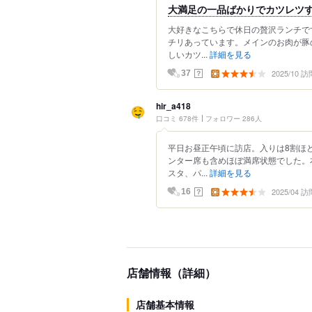
大満足の一品ばかりでカツレツ
大好きなこちらで休日の贅沢ランチで
チリあっています。メインのお肉が豚
しいカツ...
詳細を見る
2025/10 訪
？
37
hir_a418
口コミ 678件
フォロワー 286人
平日お昼正午頃に訪店。入りは8割ほ
ンター席も含めほぼ満席状態でした。
スタ、パ...
詳細を見る
2025/04 訪
？
16
店舗情報（詳細）
店舗基本情報