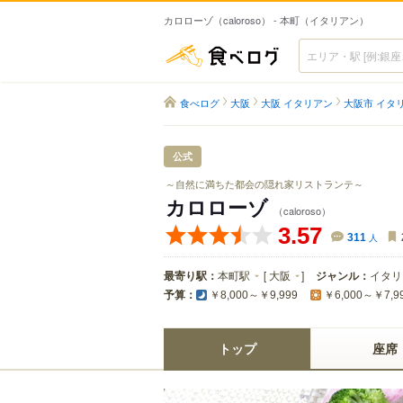
カロローゾ（caloroso） - 本町（イタリアン）
食べログ
食べログ
大阪
大阪 イタリアン
大阪市 イタ
公式
～自然に満ちた都会の隠れ家リストランテ～
カロローゾ
（caloroso）
3.57
311
人
最寄り駅：
本町駅
[
大阪
]
ジャンル：
イタリ
予算：
￥8,000～￥9,999
￥6,000～￥7,9
トップ
座席