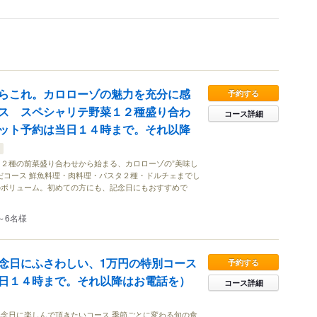
らこれ。カロローゾの魅力を充分に感
予約する
ス スペシャリテ野菜１２種盛り合わ
コース詳細
ット予約は当日１４時まで。それ以降
２種の前菜盛り合わせから始まる、カロローゾの”美味し
だコース 鮮魚料理・肉料理・パスタ２種・ドルチェまでし
のボリューム。初めての方にも、記念日にもおすすめで
～6名様
念日にふさわしい、1万円の特別コース
予約する
日１４時まで。それ以降はお電話を）
コース詳細
念日に楽しんで頂きたいコース 季節ごとに変わる旬の食