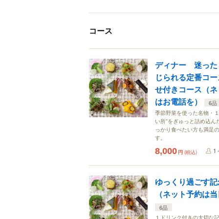
コース
ディナー 迷った
じられる定番コー
せ付きコース（ネ
はお電話を）
6品
季節野菜を使った名物・１
い所”をぎゅっと詰め込ん
っかり食べたい方も満足
す。
8,000
1
円
(税込)
ゆっくり過ごす記
（ネット予約は当
6品
１ドリンク付きの大切な記