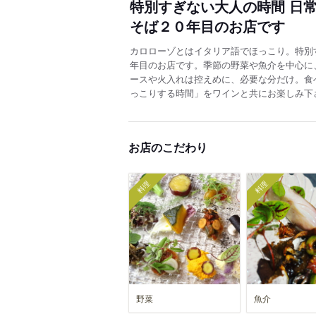
特別すぎない大人の時間 日
そば２０年目のお店です
カロローゾとはイタリア語でほっこり。特別
年目のお店です。季節の野菜や魚介を中心に
ースや火入れは控えめに、必要な分だけ。食
っこりする時間」をワインと共にお楽しみ下
お店のこだわり
料理
料理
野菜
魚介