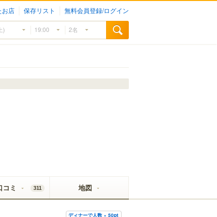
たお店
保存リスト
無料会員登録/ログイン
口コミ
地図
311
ディナーで人数 × 50pt