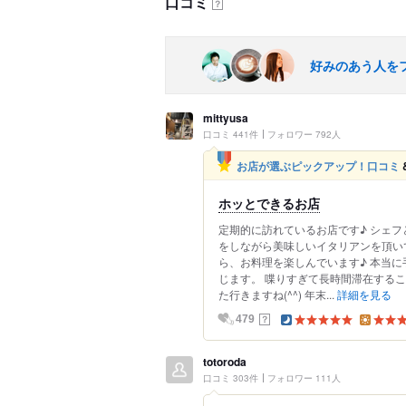
口コミ
？
好みのあう人を
mittyusa
口コミ 441件
フォロワー 792人
お店が選ぶピックアップ！口コミ
ホッとできるお店
定期的に訪れているお店です♪ シェ
をしながら美味しいイタリアンを頂いて
ら、お料理を楽しんでいます♪ 本当
じます。 喋りすぎて長時間滞在するこ
た行きますね(^^) 年末...
詳細を見る
？
479
totoroda
口コミ 303件
フォロワー 111人