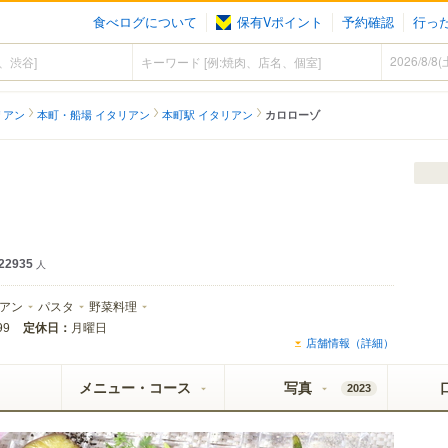
食べログについて
保有Vポイント
予約確認
行っ
リアン
本町・船場 イタリアン
本町駅 イタリアン
カロローゾ
22935
人
アン
パスタ
野菜料理
定休日：
月曜日
99
店舗情報（詳細）
メニュー・コース
写真
2023