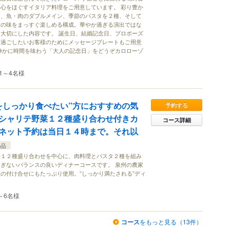
心をほぐすイタリア料理をご用意しています。 彩り豊か
り、魚・肉のダブルメイン、季節のパスタを２種、そして
材の味をまっすぐ楽しめる構成。華やか過ぎる演出ではな
大切にした内容です。 誕生日、結婚記念日、プロポーズ
り過ごしたいお客様のためにメッセージプレートもご用意
静かに時間を味わう「大人の記念日」をどうぞカロローゾ
1～4名様
をしっかり食べたい”方におすすめの気
予約する
シャリテ野菜１２種盛り合わせ付きカ
コース詳細
ネット予約は当日１４時まで。それ以
5品
菜１２種盛り合わせを中心に、肉料理とパスタ２種を組み
ぎないバランスの良いディナーコースです。 泉州の農家
の付け合せにもたっぷり使用。”しっかり満たされる”ディ
～6名様
コース
をもっと見る（13件）