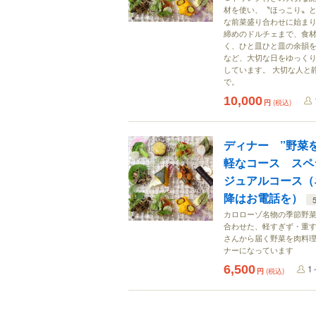
材を使い、〝ほっこり〟と
な前菜盛り合わせに始ま
締めのドルチェまで、食
く、ひと皿ひと皿の余韻を
など、大切な日をゆっく
しています。 大切な人と
で。
10,000
円
(税込)
ディナー ”野菜
軽なコース スペ
ジュアルコース（
降はお電話を）
カロローゾ名物の季節野
合わせた、軽すぎず・重す
さんから届く野菜を肉料理
ナーになっています
6,500
1
円
(税込)