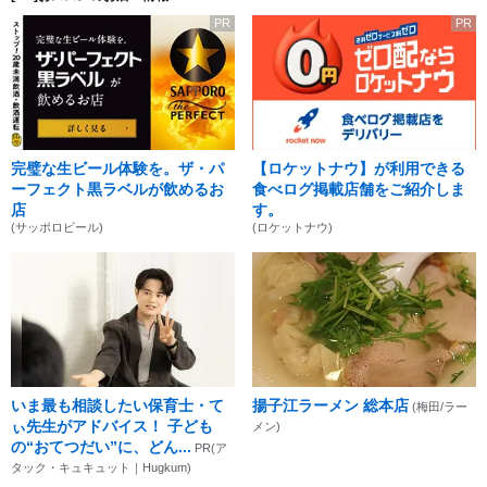
PR
PR
完璧な生ビール体験を。ザ・パ
【ロケットナウ】が利用できる
ーフェクト黒ラベルが飲めるお
食べログ掲載店舗をご紹介しま
店
す。
(サッポロビール)
(ロケットナウ)
いま最も相談したい保育士・て
揚子江ラーメン 総本店
(梅田/ラー
ぃ先生がアドバイス！ 子ども
メン)
の“おてつだい”に、どん...
PR(ア
タック・キュキュット｜Hugkum)