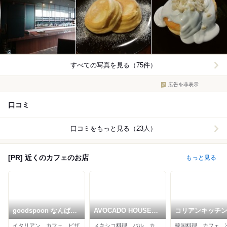
すべての写真を見る（75件）
広告を非表示
口コミ
口コミをもっと見る（23人）
[PR] 近くのカフェのお店
もっと見る
goodspoon なんば
AVOCADO HOUSE
コリアンキッチン
CITY店
NAMBA
ジャン なんばシ
イタリアン、カフェ、ピザ
メキシコ料理、バル、カフェ
韓国料理、カフェ、
本館店