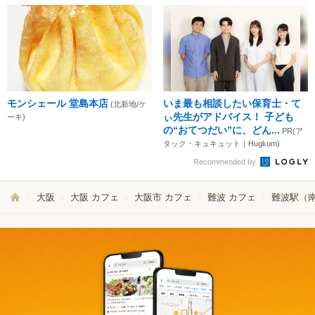
モンシェール 堂島本店
いま最も相談したい保育士・て
(北新地/ケ
ぃ先生がアドバイス！ 子ども
ーキ)
の“おてつだい”に、どん...
PR(ア
タック・キュキュット｜Hugkum)
Recommended by
大阪
大阪 カフェ
大阪市 カフェ
難波 カフェ
難波駅（南