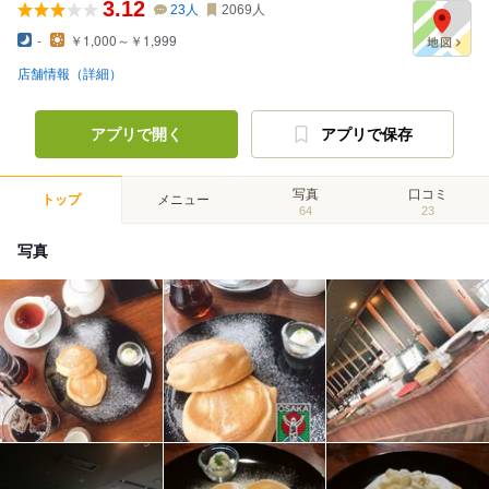
3.12
23
人
2069
人
-
￥1,000～￥1,999
店舗情報（詳細）
アプリで開く
アプリで保存
写真
口コミ
トップ
メニュー
64
23
写真