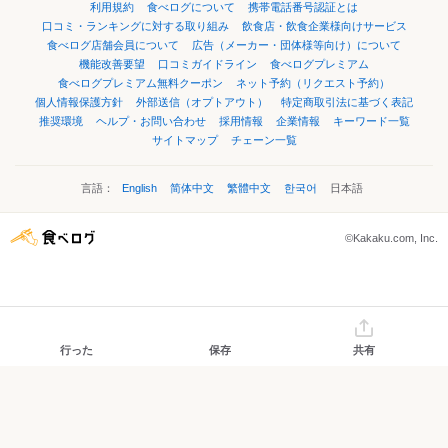
利用規約
食べログについて
携帯電話番号認証とは
口コミ・ランキングに対する取り組み
飲食店・飲食企業様向けサービス
食べログ店舗会員について
広告（メーカー・団体様等向け）について
機能改善要望
口コミガイドライン
食べログプレミアム
食べログプレミアム無料クーポン
ネット予約（リクエスト予約）
個人情報保護方針
外部送信（オプトアウト）
特定商取引法に基づく表記
推奨環境
ヘルプ・お問い合わせ
採用情報
企業情報
キーワード一覧
サイトマップ
チェーン一覧
言語：
English
简体中文
繁體中文
한국어
日本語
©Kakaku.com, Inc.
行った
保存
共有