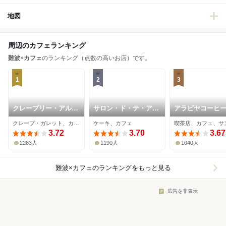
地図
周辺のカフェランキング
難波
×
カフェ
のランキング（点数の高いお店）です。
1
2
3
クレープリー・アルシ
サロン・ド・テ・アル
アラビヤコーヒ
ョン
ション 法善寺本店
クレープ・ガレット、カフェ、ビストロ
ケーキ、カフェ
3.72
3.70
3.67
2263人
1190人
1040人
難波×カフェ
のランキングをもっと見る
広告を非表示