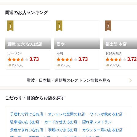
周辺のお店ランキング
1
1
3
麺屋 丈六 なんば店
墨や
福太郎 本店
ラーメン
寿司
お好み焼き
3.73
3.73
3.72
2689人
253人
2692人
難波・日本橋・道頓堀
のレストラン情報を見る
こだわり・目的からお店を探す
子連れで行けるお店
オシャレな空間のお店
ワインが飲めるお店
駐車場のあるお店
カードが使えるお店
隠れ家レストラン
景色がきれいなお店
喫煙のできるお店
カウンター席のあるお店