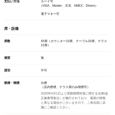
支払い方法
カード可
（VISA、Master、JCB、AMEX、Diners）
電子マネー可
席・設備
席数
45席（カウンター10席、テーブル20席、テラス
15席）
個室
無
貸切
不可
禁煙・喫煙
分煙
（店内禁煙、テラス席のみ喫煙可）
2020年4月1日より受動喫煙対策に関する法律(改
正健康増進法）が施行されており、最新の情報
と異なる場合がございますので、ご来店前に店
舗にご確認ください。