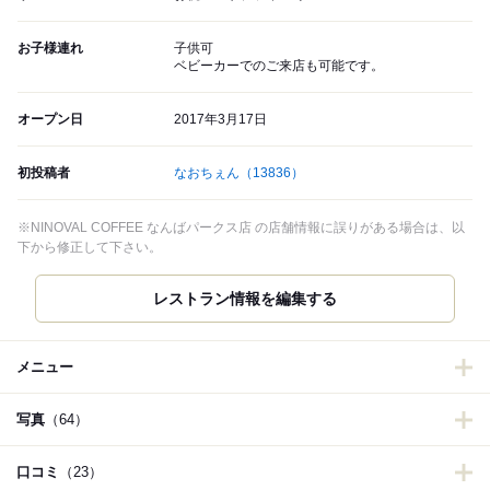
お子様連れ
子供可
ベビーカーでのご来店も可能です。
オープン日
2017年3月17日
初投稿者
なおちぇん
（13836）
※NINOVAL COFFEE なんばパークス店 の店舗情報に誤りがある場合は、以
下から修正して下さい。
レストラン情報を編集する
メニュー
写真
（64）
口コミ
（23）