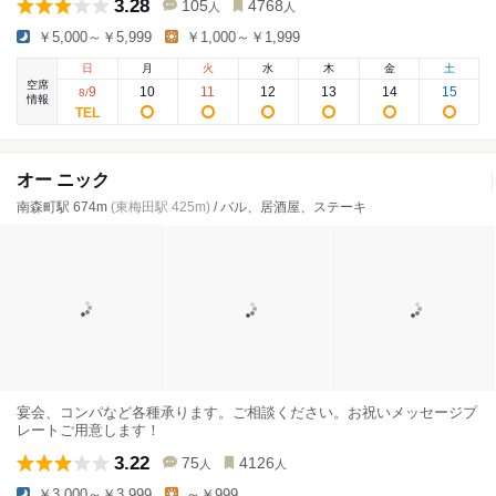
3.28
105
4768
人
人
￥5,000～￥5,999
￥1,000～￥1,999
日
月
火
水
木
金
土
空席
9
10
11
12
13
14
15
8
/
情報
オー ニック
南森町駅 674m
(東梅田駅 425m)
/ バル、居酒屋、ステーキ
宴会、コンパなど各種承ります。ご相談ください。お祝いメッセージプ
レートご用意します！
3.22
75
4126
人
人
￥3,000～￥3,999
～￥999