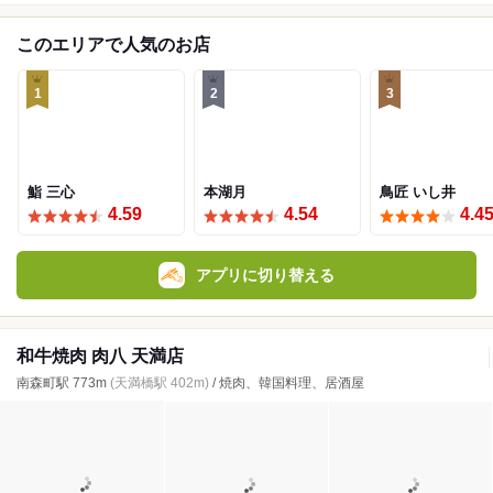
このエリアで人気のお店
1
2
3
鮨 三心
本湖月
鳥匠 いし井
4.59
4.54
4.4
アプリに切り替える
和牛焼肉 肉八 天満店
南森町駅 773m
(天満橋駅 402m)
/ 焼肉、韓国料理、居酒屋