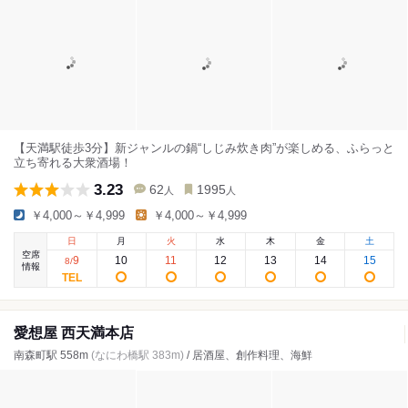
【天満駅徒歩3分】新ジャンルの鍋“しじみ炊き肉”が楽しめる、ふらっと
立ち寄れる大衆酒場！
3.23
62
1995
人
人
￥4,000～￥4,999
￥4,000～￥4,999
日
月
火
水
木
金
土
空席
9
10
11
12
13
14
15
8
/
情報
愛想屋 西天満本店
南森町駅 558m
(なにわ橋駅 383m)
/ 居酒屋、創作料理、海鮮