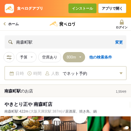
インストール
アプリで開く
ホーム
ログイン
変更
南森町駅
予算
空席あり
他の検索条件
日時
時間
人数
でネット予約
南森町駅
の
お店
1,554
件
やきとり正や 南森町店
南森町駅 422m
(大阪天満宮駅 387m)
/ 居酒屋、焼き鳥、鍋