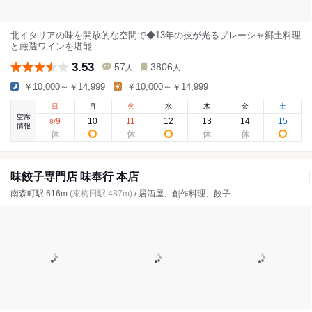
北イタリアの味を開放的な空間で◆13年の技が光るブレーシャ郷土料理
と厳選ワインを堪能
3.53
57
3806
人
人
￥10,000～￥14,999
￥10,000～￥14,999
日
月
火
水
木
金
土
空席
9
10
11
12
13
14
15
8
/
情報
味餃子専門店 味奉行 本店
南森町駅 616m
(東梅田駅 487m)
/ 居酒屋、創作料理、餃子