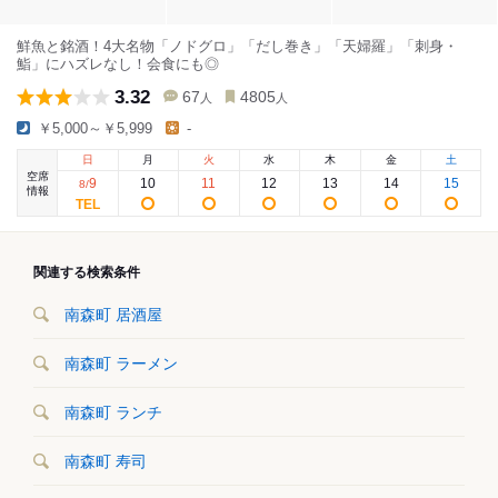
鮮魚と銘酒！4大名物「ノドグロ」「だし巻き」「天婦羅」「刺身・
鮨」にハズレなし！会食にも◎
3.32
67
4805
人
人
￥5,000～￥5,999
-
日
月
火
水
木
金
土
空席
9
10
11
12
13
14
15
8
/
情報
関連する検索条件
南森町 居酒屋
南森町 ラーメン
南森町 ランチ
南森町 寿司