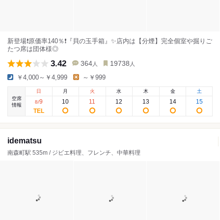
新登場❗️原価率140％❗️『貝の玉手箱』✨店内は【分煙】完全個室や掘りご
たつ席は団体様◎
3.42
364
19738
人
人
￥4,000～￥4,999
～￥999
日
月
火
水
木
金
土
空席
9
10
11
12
13
14
15
8
/
情報
idematsu
南森町駅 535m / ジビエ料理、フレンチ、中華料理