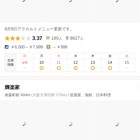
8月9日アラカルトメニュー更新です。
3.37
185
9627
人
人
￥6,000～￥7,999
～￥999
日
月
火
水
木
金
土
空席
9
10
11
12
13
14
15
8
/
情報
輝楽家
南森町駅 404m
(大阪天満宮駅 378m)
/ 居酒屋、海鮮、日本料理