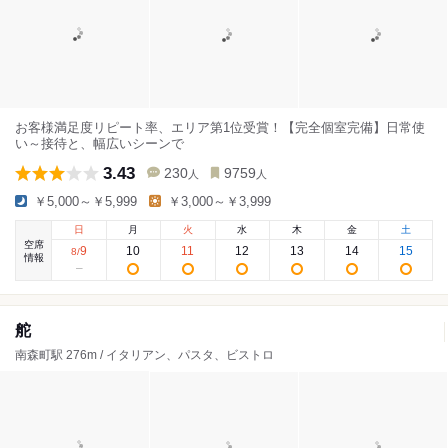
お客様満足度リピート率、エリア第1位受賞！【完全個室完備】日常使
い～接待と、幅広いシーンで
3.43
230
9759
人
人
￥5,000～￥5,999
￥3,000～￥3,999
日
月
火
水
木
金
土
空席
9
10
11
12
13
14
15
8
/
情報
舵
南森町駅 276m / イタリアン、パスタ、ビストロ