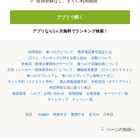
会員登録なし。すぐに利用開始
アプリで開く
アプリなら1ヶ月無料でランキング検索！
利用規約
食べログについて
携帯電話番号認証とは
口コミ・ランキングに対する取り組み
点数について
飲食店・飲食企業様向けサービス
食べログ店舗会員について
広告（メーカー・団体様等向け）について
機能改善要望
口コミガイドライン
食べログプレミアム
食べログプレミアム無料クーポン
ネット予約（リクエスト予約）
個人情報保護方針
外部送信（オプトアウト）
特定商取引法に基づく表記
推奨環境
ヘルプ・お問い合わせ
採用情報
企業情報
キーワード一覧
サイトマップ
チェーン一覧
言語：
English
简体中文
繁體中文
한국어
日本語
ページの先頭へ