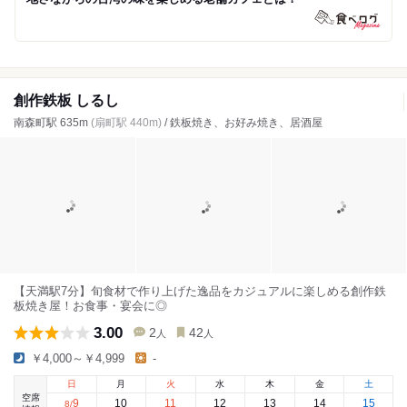
創作鉄板 しるし
南森町駅 635m
(扇町駅 440m)
/ 鉄板焼き、お好み焼き、居酒屋
【天満駅7分】旬食材で作り上げた逸品をカジュアルに楽しめる創作鉄
板焼き屋！お食事・宴会に◎
3.00
2
42
人
人
￥4,000～￥4,999
-
日
月
火
水
木
金
土
空席
9
10
11
12
13
14
15
8
/