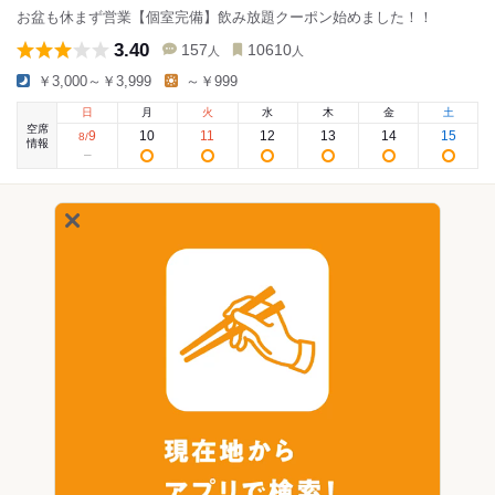
お盆も休まず営業【個室完備】飲み放題クーポン始めました！！
3.40
157
10610
人
人
￥3,000～￥3,999
～￥999
日
月
火
水
木
金
土
空席
9
10
11
12
13
14
15
8
/
情報