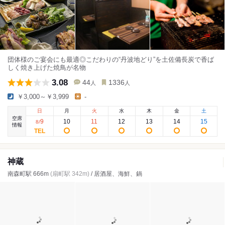
団体様のご宴会にも最適◎こだわりの“丹波地どり”を土佐備長炭で香ば
しく焼き上げた焼鳥が名物
3.08
44
1336
人
人
￥3,000～￥3,999
-
日
月
火
水
木
金
土
空席
9
10
11
12
13
14
15
8
/
情報
神蔵
南森町駅 666m
(扇町駅 342m)
/ 居酒屋、海鮮、鍋