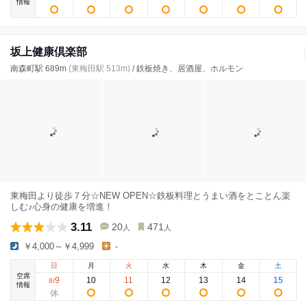
情報
坂上健康倶楽部
南森町駅 689m
(東梅田駅 513m)
/ 鉄板焼き、居酒屋、ホルモン
東梅田より徒歩７分☆NEW OPEN☆鉄板料理とうまい酒をとことん楽
しむ♪心身の健康を増進！
3.11
20
471
人
人
￥4,000～￥4,999
-
日
月
火
水
木
金
土
空席
9
10
11
12
13
14
15
8
/
情報