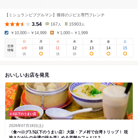
【ミシュランビブグルマン】獲得のジビエ専門フレンチ
3.54
167
15903
人
人
￥10,000～￥14,999
￥1,000～￥1,999
日
月
火
水
木
金
土
空席
9
10
11
12
13
14
15
8
/
情報
おいしいお店を発見
3.5以下のうまい店
2026年07月18日(土)
〈食べログ3.5以下のうまい店〉大阪・アメ村で台湾トリップ！ 現
地さながらの台湾の味を楽しめる老舗カフェとは？