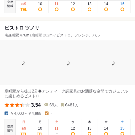
空席
9
10
11
12
13
14
15
8
/
情報
ビストロ ツノリ
南森町駅 476m
(扇町駅 202m)
/ ビストロ、フレンチ、バル
扇町駅から徒歩2分◆アンティーク調家具のお洒落な空間でカジュアル
に楽しめるビストロ
3.54
69
6481
人
人
￥4,000～￥4,999
-
日
月
火
水
木
金
土
空席
9
10
11
12
13
14
15
8
/
情報