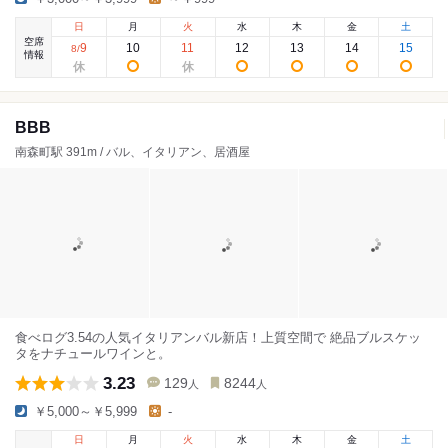
日
月
火
水
木
金
土
空席
9
10
11
12
13
14
15
8
/
情報
BBB
南森町駅 391m / バル、イタリアン、居酒屋
食べログ3.54の人気イタリアンバル新店！上質空間で 絶品ブルスケッ
タをナチュールワインと。
3.23
129
8244
人
人
￥5,000～￥5,999
-
日
月
火
水
木
金
土