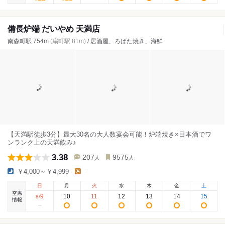
備長炉端 だいやめ 天満店
南森町駅 754m
(扇町駅 81m)
/ 居酒屋、ろばた焼き、海鮮
【天満駅徒歩3分】最大30名の大人数宴会可能！炉端焼き×日本酒でワ
ンランク上の天満飲み♪
3.38
207
9575
人
人
￥4,000～￥4,999
-
日
月
火
水
木
金
土
空席
9
10
11
12
13
14
15
8
/
情報