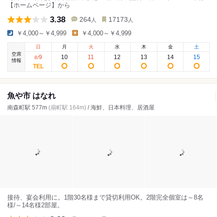
【ホームページ】から
3.38
264
17173
人
人
￥4,000～￥4,999
￥4,000～￥4,999
日
月
火
水
木
金
土
空席
9
10
11
12
13
14
15
8
/
情報
魚や市 はなれ
南森町駅 577m
(扇町駅 164m)
/ 海鮮、日本料理、居酒屋
接待、宴会利用に。1階30名様まで貸切利用OK。2階完全個室は～8名
様/～14名様2部屋。