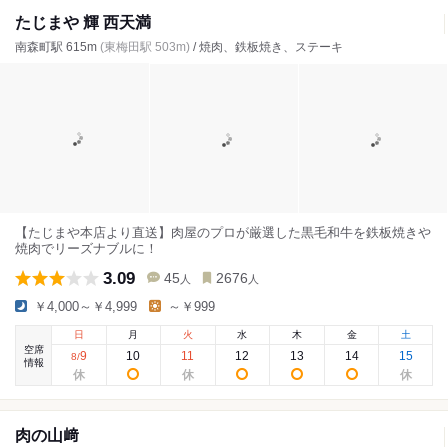
たじまや 輝 西天満
南森町駅 615m
(東梅田駅 503m)
/ 焼肉、鉄板焼き、ステーキ
【たじまや本店より直送】肉屋のプロが厳選した黒毛和牛を鉄板焼きや
焼肉でリーズナブルに！
3.09
45
2676
人
人
￥4,000～￥4,999
～￥999
日
月
火
水
木
金
土
空席
9
10
11
12
13
14
15
8
/
情報
肉の山﨑