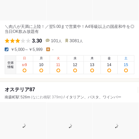
＼肉八が天満に上陸！／翌5:00まで営業中！A4等級以上の国産和牛を◎
当日OK飲み放題有
3.30
101
3081
人
人
￥5,000～￥5,999
-
日
月
火
水
木
金
土
空席
9
10
11
12
13
14
15
8
/
情報
オステリア87
南森町駅 526m
(なにわ橋駅 379m)
/ イタリアン、パスタ、ワインバー