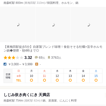
南森町駅 800m
(東梅田駅 310m)
/ 韓国料理、ホルモン、鍋
【東梅田駅徒歩5分】自家製ブレンド味噌！食欲そそる牡蠣×旨辛ホルモ
ン鍋◆喫煙・朝4時まで◎
3.32
69
3763
人
人
￥3,000～￥3,999
-
日
月
火
水
木
金
土
空席
9
10
11
12
13
14
15
8
/
情報
しじみ炊き肉くにき 天満店
南森町駅 754m
(扇町駅 82m)
/ 鍋、居酒屋、にんにく料理