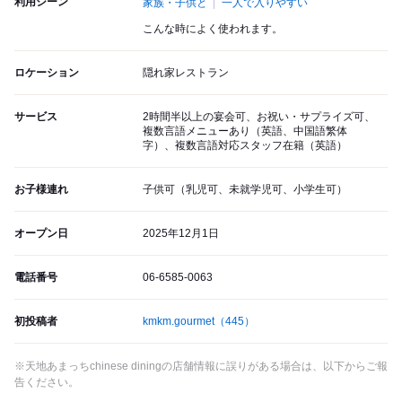
利用シーン
家族・子供と
一人で入りやすい
こんな時によく使われます。
ロケーション
隠れ家レストラン
サービス
2時間半以上の宴会可、お祝い・サプライズ可、
複数言語メニューあり（英語、中国語繁体
字）、複数言語対応スタッフ在籍（英語）
お子様連れ
子供可（乳児可、未就学児可、小学生可）
オープン日
2025年12月1日
電話番号
06-6585-0063
初投稿者
kmkm.gourmet
（445）
※天地あまっちchinese diningの店舗情報に誤りがある場合は、以下からご報
告ください。