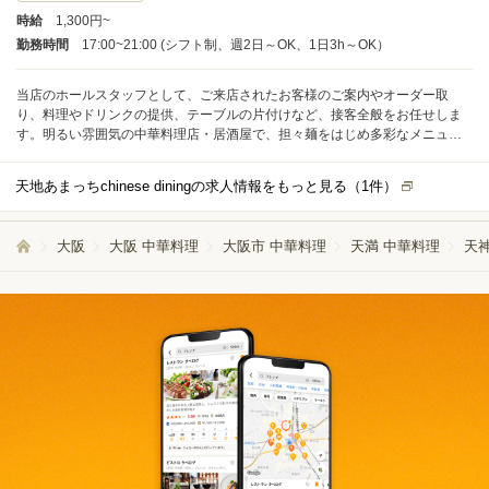
時給
1,300円~
勤務時間
17:00~21:00 (シフト制、週2日～OK、1日3h～OK）
当店のホールスタッフとして、ご来店されたお客様のご案内やオーダー取
り、料理やドリンクの提供、テーブルの片付けなど、接客全般をお任せしま
す。明るい雰囲気の中華料理店・居酒屋で、担々麺をはじめ多彩なメニュー
を取り扱っています。まずは先輩スタッフと一緒に、オーダー取りなど基本
的な業務から始めていただきます。 1日の接客対応組数は平均して6〜10組程
天地あまっちchinese diningの求人情報をもっと見る（
1
件）
度ですので、無理なくペースをつかみやすい環境です。繁忙時もスタッフ同
士で声をかけ合いながら進めており、一人ひとりの負担が偏らないよう配慮
しています。 未経験の方には、店長がマンツーマンで丁寧に指導します。分
大阪
大阪 中華料理
大阪市 中華料理
天満 中華料理
天
からないことや困ったことはその場で相談できるので、接客が初めての方も
安心してスタートできます。