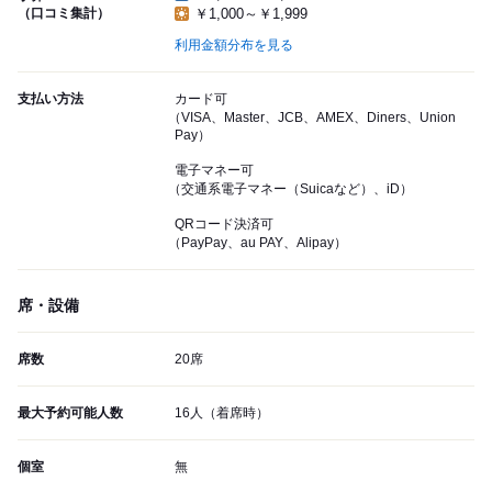
（口コミ集計）
￥1,000～￥1,999
利用金額分布を見る
支払い方法
カード可
（VISA、Master、JCB、AMEX、Diners、Union
Pay）
電子マネー可
（交通系電子マネー（Suicaなど）、iD）
QRコード決済可
（PayPay、au PAY、Alipay）
席・設備
席数
20席
最大予約可能人数
16人（着席時）
個室
無