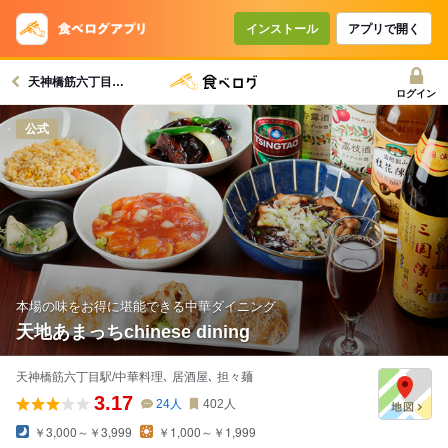
インストール
アプリで開く
天神橋筋六丁目駅グルメへ
ログイン
公式
本場の味をお得に堪能できる中華ダイニング
天地あまっちchinese dining
天神橋筋六丁目駅/中華料理､ 居酒屋､ 担々麺
3.17
24
人
402
人
￥3,000～￥3,999
￥1,000～￥1,999