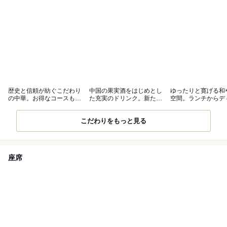
歴史と信頼が紡ぐこだわり
中国の果実酒をはじめとし
ゆったりと寛げる和
の中華。お得なコースも必
た充実のドリンク。新たな
空間。ランチからデ
見
発見をぜひ
までお気軽に
こだわりをもっと見る
座席