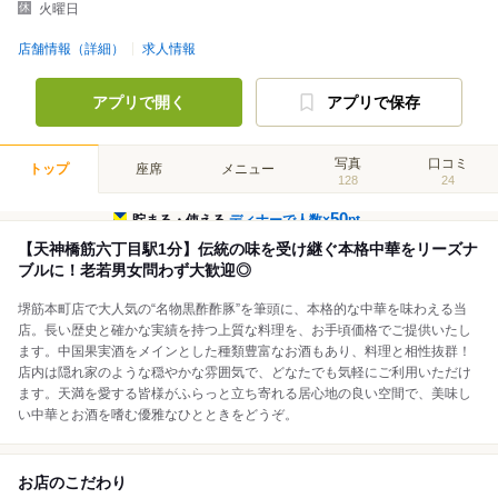
火曜日
店舗情報（詳細）
求人情報
アプリで開く
アプリで保存
写真
口コミ
トップ
座席
メニュー
128
24
50
貯まる・使える
ディナーで人数×
pt
【天神橋筋六丁目駅1分】伝統の味を受け継ぐ本格中華をリーズナ
ブルに！老若男女問わず大歓迎◎
堺筋本町店で大人気の“名物黒酢酢豚”を筆頭に、本格的な中華を味わえる当
店。長い歴史と確かな実績を持つ上質な料理を、お手頃価格でご提供いたし
ます。中国果実酒をメインとした種類豊富なお酒もあり、料理と相性抜群！
店内は隠れ家のような穏やかな雰囲気で、どなたでも気軽にご利用いただけ
ます。天満を愛する皆様がふらっと立ち寄れる居心地の良い空間で、美味し
い中華とお酒を嗜む優雅なひとときをどうぞ。
お店のこだわり