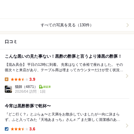
すべての写真を見る（130件）
口コミ
こんな黒いの見た事ない！黒酢の酢豚と言うより漆黒の酢豚！
【混み具合】 平日の12時に到着。 先客はなくて余裕で座れました。 その
後次々と来店があり、テーブル席は埋まってカウンターだけが空く状況で
した。 細い路地にあるから分か...
3.9
Lunch:
猫師
（4871）
2026/04 訪問
1回
今宵は黒酢酢豚で乾杯〜
『どこ行く？』とぷらぁ〜と天満をお散歩していましたが一向に決まら
ず、ふと入ってみた『天地あまっち』さん♬.*ﾟまだ新しく清潔感のある
中華屋さん。どこかで名前を聞いた事があると思った...
3.6
Dinner: