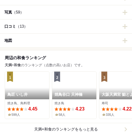
写真
（59）
口コミ
（13）
地図
周辺の和食ランキング
天満
×
和食
のランキング（点数の高いお店）です。
1
2
3
鳥匠 いし井
焼鳥谷口 天神橋
大阪天満宮 鮨と
が
焼き鳥、鳥料理
焼き鳥
寿司
4.45
4.23
4.22
599人
58人
335人
天満×和食
のランキングをもっと見る