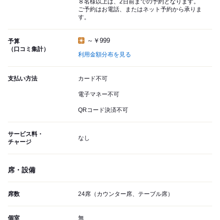
８名様以上は、2日前までの予約となります。
ご予約はお電話、またはネット予約から承りま
す。
～￥999
予算
（口コミ集計）
利用金額分布を見る
支払い方法
カード不可
電子マネー不可
QRコード決済不可
サービス料・
なし
チャージ
席・設備
席数
24席（カウンター席、テーブル席）
個室
無