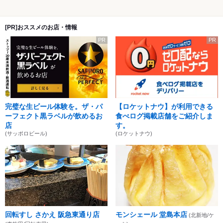
[PR]おススメのお店・情報
PR
PR
完璧な生ビール体験を。ザ・パ
【ロケットナウ】が利用できる
ーフェクト黒ラベルが飲めるお
食べログ掲載店舗をご紹介しま
店
す。
(サッポロビール)
(ロケットナウ)
回転すし さかえ 阪急東通り店
モンシェール 堂島本店
(北新地/ケ