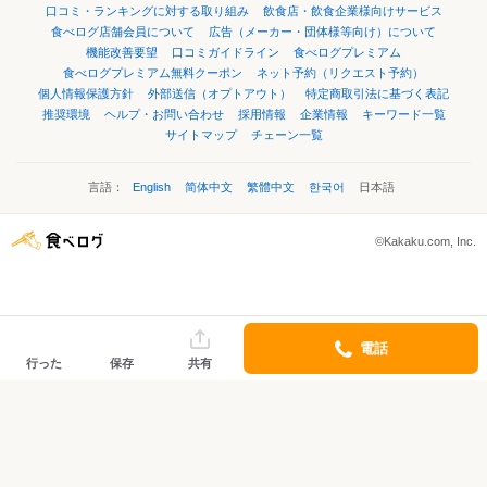
口コミ・ランキングに対する取り組み
飲食店・飲食企業様向けサービス
食べログ店舗会員について
広告（メーカー・団体様等向け）について
機能改善要望
口コミガイドライン
食べログプレミアム
食べログプレミアム無料クーポン
ネット予約（リクエスト予約）
個人情報保護方針
外部送信（オプトアウト）
特定商取引法に基づく表記
推奨環境
ヘルプ・お問い合わせ
採用情報
企業情報
キーワード一覧
サイトマップ
チェーン一覧
言語：
English
简体中文
繁體中文
한국어
日本語
©Kakaku.com, Inc.
電話
行った
保存
共有