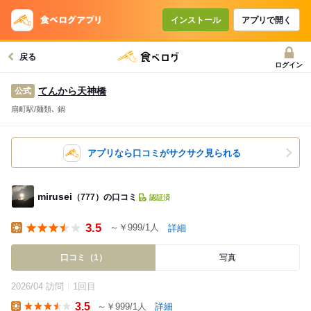
インストール
アプリで開く
戻る
ログイン
てんから天神橋
公式
扇町駅/麺類､ 鍋
アプリなら口コミがサクサク見られる
mirusei
（777）の口コミ
認証済
3.5
～￥999/1人
詳細
Lunch
口コミ（1）
写真
2026/04 訪問
1回目
3.5
～￥999/1人
詳細