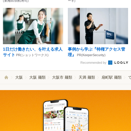
(東梅田/回転寿司)
ーキ)
1日だけ働きたい、を叶える求人
事例から学ぶ『特権アクセス管
サイト
理』
PR(ショットワークス)
PR(KeeperSecurity)
Recommended by
大阪
大阪 麺類
大阪市 麺類
天満 麺類
扇町駅 麺類