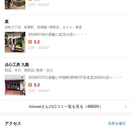
Lunch:
訪問：2026/07
菜
谷町六丁目、松屋町、長堀橋 / 喫茶店、カフェ、食堂
20260728の昼飯に此方の店へ・・・
3.2
Lunch:
訪問：2026/07
点心工房 九龍
田辺、今川、南田辺 / 飲茶・点心
20260727の昼飯に中国料理WEST百名店2026の店へ・・・
3.2
Lunch:
訪問：2026/07
mirusei
さんの口コミ一覧を見る（4960件）
アクセス
住所を修正