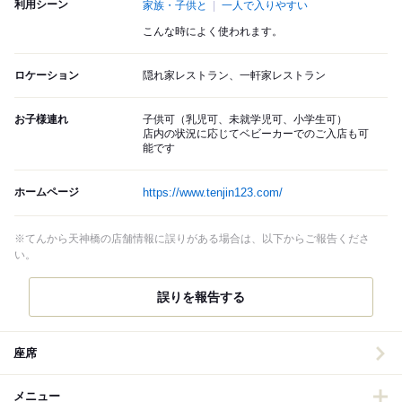
利用シーン
家族・子供と
一人で入りやすい
こんな時によく使われます。
ロケーション
隠れ家レストラン、一軒家レストラン
お子様連れ
子供可（乳児可、未就学児可、小学生可）
店内の状況に応じてベビーカーでのご入店も可
能です
ホームページ
https://www.tenjin123.com/
※てんから天神橋の店舗情報に誤りがある場合は、以下からご報告くださ
い。
誤りを報告する
座席
メニュー