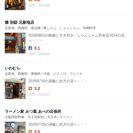
Lunch:
訪問：2026/08
燦 別邸 北新地店
北新地、西梅田、渡辺橋 / 豚しゃぶ、しゃぶしゃぶ、沖縄料理
20260801の晩飯にすき焼き・しゃぶしゃぶ百名店2024の店
へ・・・
3.1
Dinner:
訪問：2026/08
いわむら
北新地、西梅田、東梅田 / 洋食、ビストロ、フレンチ
20260730の昼飯に此方の店へ・・・
3.2
Lunch:
訪問：2026/07
ラーメン家 みつ葉 あべの出張所
大阪阿部野橋、天王寺駅前、天王寺 / ラーメン
20260729の昼飯に此方の店へ・・・
3.5