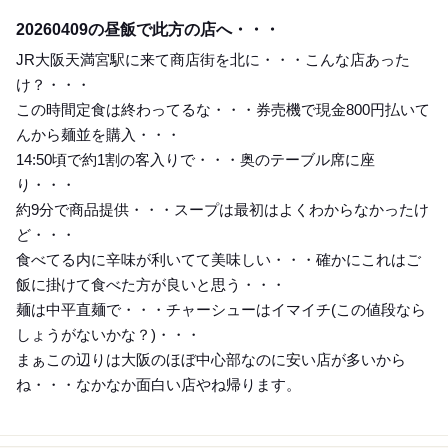
Lunch
20260409の昼飯で此方の店へ・・・
JR大阪天満宮駅に来て商店街を北に・・・こんな店あった
け？・・・
この時間定食は終わってるな・・・券売機で現金800円払いて
んから麺並を購入・・・
14:50頃で約1割の客入りで・・・奥のテーブル席に座
り・・・
約9分で商品提供・・・スープは最初はよくわからなかったけ
ど・・・
食べてる内に辛味が利いてて美味しい・・・確かにこれはご
飯に掛けて食べた方が良いと思う・・・
麺は中平直麺で・・・チャーシューはイマイチ(この値段なら
しょうがないかな？)・・・
まぁこの辺りは大阪のほぼ中心部なのに安い店が多いから
ね・・・なかなか面白い店やね帰ります。