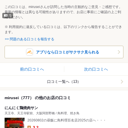
この口コミは、miruseiさんが訪問した当時の主観的なご意見・ご感想です。
最新の情報とは異なる可能性がありますので、お店に事前にご確認の上ご利
5
用ください。
※ 利用規約に違反している口コミは、以下のリンクから報告することができ
ます。
>> 問題のある口コミを報告する
アプリなら口コミがサクサク見られる
前の口コミへ
次の口コミへ
口コミ一覧へ（13）
mirusei（777） の他のお店の口コミ
にんにく鶏焼肉サン
天王寺、天王寺駅前、大阪阿部野橋 / 鳥料理、焼き鳥
20260802の昼飯に鳥料理百名店2025の店へ・・・
3.2