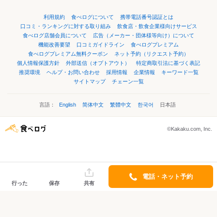
利用規約
食べログについて
携帯電話番号認証とは
口コミ・ランキングに対する取り組み
飲食店・飲食企業様向けサービス
食べログ店舗会員について
広告（メーカー・団体様等向け）について
機能改善要望
口コミガイドライン
食べログプレミアム
食べログプレミアム無料クーポン
ネット予約（リクエスト予約）
個人情報保護方針
外部送信（オプトアウト）
特定商取引法に基づく表記
推奨環境
ヘルプ・お問い合わせ
採用情報
企業情報
キーワード一覧
サイトマップ
チェーン一覧
言語：
English
简体中文
繁體中文
한국어
日本語
©Kakaku.com, Inc.
電話・ネット予約
行った
保存
共有