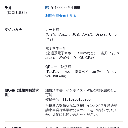
￥4,000～￥4,999
予算
（口コミ集計）
利用金額分布を見る
支払い方法
カード可
（VISA、Master、JCB、AMEX、Diners、Union
Pay）
電子マネー可
（交通系電子マネー（Suicaなど）、楽天Edy、n
anaco、WAON、iD、QUICPay）
QRコード決済可
（PayPay、d払い、楽天ペイ、au PAY、Alipay、
WeChat Pay）
領収書（適格簡易請求
適格請求書（インボイス）対応の領収書発行が
書）
可能
登録番号：T1810205188960
※最新の登録状況は国税庁インボイス制度適格
請求書発行事業者公表サイトをご確認いただく
か、店舗にお問い合わせください。