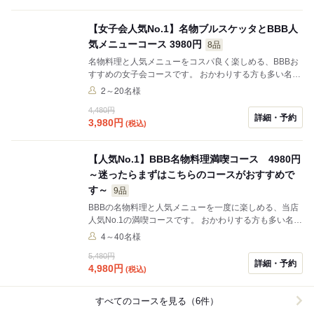
会社帰りの飲み会や女子会、ご友人とのお食事など様々
なシーンでご利用ください。 リーズナブルにBBBの人気
【女子会人気No.1】名物ブルスケッタとBBB人
メニューを楽しめるコスパの良いコースです。
気メニューコース 3980円
8品
名物料理と人気メニューをコスパ良く楽しめる、BBBお
すすめの女子会コースです。 おかわりする方も多い名物
「チーズ豆腐」や、見た目も可愛く写真映えするブルス
2～20名様
ケッタ2種、トリュフ香るチーズポテト、明太子とじゃ
4,480円
がいものアヒージョなど、当店の人気料理をバランスよ
詳細・予約
3,980
円
(税込)
くお楽しみいただけます。 ブルスケッタは、2種類をご
用意。 女子会でも盛り上がる、見た目も華やかな一皿で
す。 最後は濃厚ガトーショコラとバニラアイスのデザー
【人気No.1】BBB名物料理満喫コース 4980円
ト付き。 お食事からデザートまでしっかり満足いただけ
～迷ったらまずはこちらのコースがおすすめで
る内容となっております。 女子会やお誕生日、友人との
お食事、カジュアルな飲み会など様々なシーンでご利用
す～
9品
ください。
BBBの名物料理と人気メニューを一度に楽しめる、当店
人気No.1の満喫コースです。 おかわりする方も多い名物
「チーズ豆腐」や、見た目も華やかなブルスケッタ3
4～40名様
種、トリュフ香るチーズポテト、人気の明太子アヒージ
5,480円
ョなど、BBBの看板メニューをバランスよくご用意しま
詳細・予約
4,980
円
(税込)
した。 さらに釜揚げしらすをたっぷり使用したペペロン
チーノやデザートまで付いた、食事の満足度が高い内容
です。 女子会やデート、会社の飲み会など様々なシーン
すべてのコースを見る（6件）
でご利用いただけます。 初めてご来店のお客様にもおす