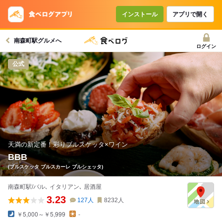
インストール
アプリで開く
南森町駅グルメへ
ログイン
公式
天満の新定番！彩りブルスケッタ×ワイン
BBB
(ブルスケッタ ブルスカーレ ブルシェッタ)
南森町駅/バル､ イタリアン､ 居酒屋
3.23
127
人
8232
人
￥5,000～￥5,999
-