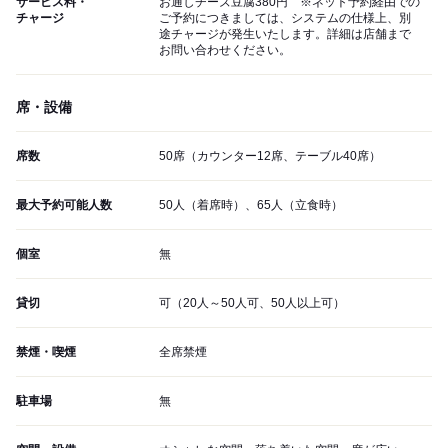
サービス料・
お通しチーズ豆腐380円 ※ネット予約経由での
チャージ
ご予約につきましては、システムの仕様上、別
途チャージが発生いたします。詳細は店舗まで
お問い合わせください。
席・設備
席数
50席（カウンター12席、テーブル40席）
最大予約可能人数
50人（着席時）、65人（立食時）
個室
無
貸切
可（20人～50人可、50人以上可）
禁煙・喫煙
全席禁煙
駐車場
無