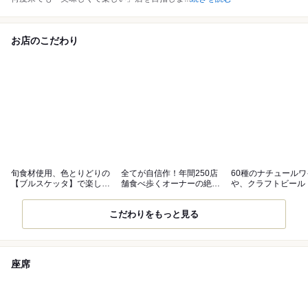
お店のこだわり
旬食材使用、色とりどりの
全てが自信作！年間250店
60種のナチュールワ
【ブルスケッタ】で楽しむ
舗食べ歩くオーナーの絶品
や、クラフトビール
「パン飲み」
イタリアン
テルも豊富
こだわりをもっと見る
座席