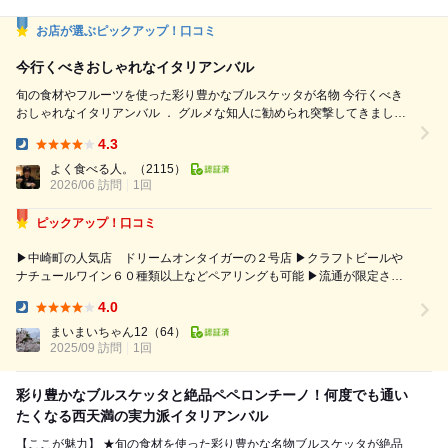
お店が選ぶピックアップ！口コミ
今行くべきおしゃれなイタリアンバル
旬の食材やフルーツを使った彩り豊かなブルスケッタが名物 今行くべき
おしゃれなイタリアンバル ． グルメな知人に勧められ突撃してきました
． 事前予約し訪問したのは20:00 カジュアルモダンでおしゃれな外観＆
4.3
店内 ． カウンターとゆったり座れるテーブル席があり暖色系の照明が雰
Dinner:
囲気抜群です ． さて ． 入店するとかわいい店員さんに案内されテーブル
よく食べる人。
（2115）
席へ オーダーはQRコード...
2026/06 訪問
1回
ピックアップ！口コミ
▶中崎町の人気店 ドリームオンタイガーの２号店 ▶クラフトビールや
ナチュールワイン６０種類以上などペアリングも可能 ▶流通が限定され
ている大阪では１店舗しかないマキコレワインも飲める ▶季節ごとの店
4.0
名にもなっているブルスケッタは、おかず系からスイーツ系までオスス
Dinner:
メ。 ▶レモンチャレンジでドリ...
まいまいちゃん12
（64）
2025/09 訪問
1回
彩り豊かなブルスケッタと絶品ペペロンチーノ！何度でも通い
たくなる西天満の実力派イタリアンバル
【ここが魅力】 ★旬の食材を使った彩り豊かな名物ブルスケッタが絶品