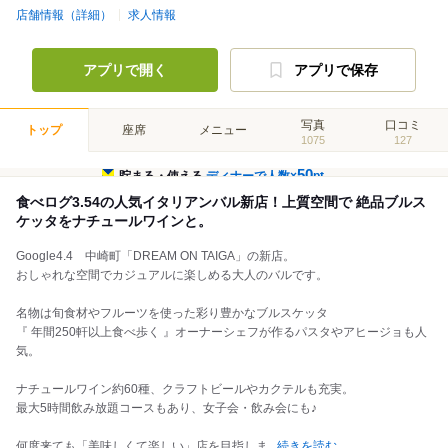
店舗情報（詳細）
求人情報
アプリで開く
アプリで保存
写真
口コミ
トップ
座席
メニュー
1075
127
50
貯まる・使える
ディナーで人数×
pt
食べログ3.54の人気イタリアンバル新店！上質空間で 絶品ブルス
ケッタをナチュールワインと。
Google4.4 中崎町「DREAM ON TAIGA」の新店。
おしゃれな空間でカジュアルに楽しめる大人のバルです。
名物は旬食材やフルーツを使った彩り豊かなブルスケッタ
『 年間250軒以上食べ歩く 』オーナーシェフが作るパスタやアヒージョも人
気。
ナチュールワイン約60種、クラフトビールやカクテルも充実。
最大5時間飲み放題コースもあり、女子会・飲み会にも♪
何度来ても「美味しくて楽しい」店を目指しま
...
続きを読む