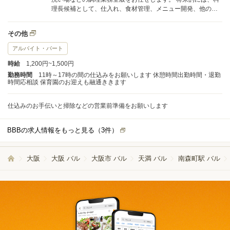
理長候補として、仕入れ、食材管理、メニュー開発、他の調
理スタッフへの指導・育成などの業務もお任せします。
その他
アルバイト・パート
時給
1,200円~1,500円
勤務時間
11時～17時の間の仕込みをお願いします 休憩時間出勤時間・退勤
時間応相談 保育園のお迎えも融通ききます
仕込みのお手伝いと掃除などの営業前準備をお願いします
BBBの求人情報をもっと見る（
3
件）
大阪
大阪 バル
大阪市 バル
天満 バル
南森町駅 バル