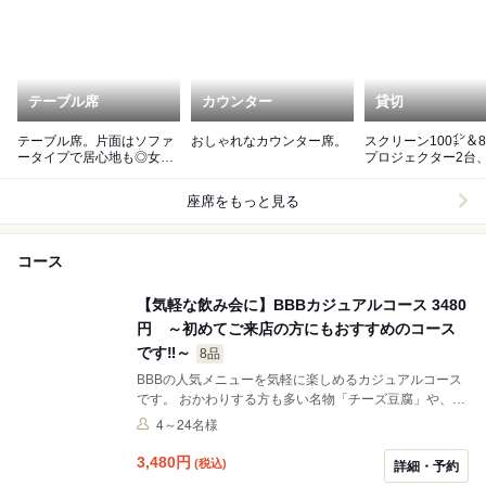
テーブル席
カウンター
貸切
テーブル席。片面はソファ
おしゃれなカウンター席。
スクリーン100㌅＆
ータイプで居心地も◎女子
プロジェクター2台
会や友人会にぴったりで
ク2台完備でパーテ
す。
も◎
座席をもっと見る
コース
【気軽な飲み会に】BBBカジュアルコース 3480
円 ～初めてご来店の方にもおすすめのコース
です‼～
8品
BBBの人気メニューを気軽に楽しめるカジュアルコース
です。 おかわりする方も多い名物「チーズ豆腐」や、彩
り豊かなブルスケッタ、トリュフ香るチーズポテト、人
4～24名様
気の明太子アヒージョなど、当店の定番料理をバランス
よくご用意しました。 最後はシェフお任せの本日のパス
3,480
円
(税込)
詳細・予約
タまで楽しめる、満足度の高い内容となっております。