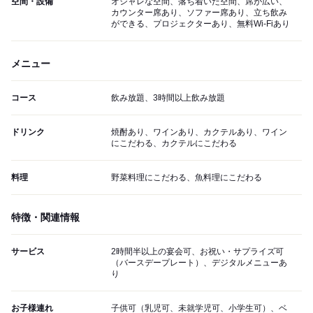
空間・設備
オシャレな空間、落ち着いた空間、席が広い、
カウンター席あり、ソファー席あり、立ち飲み
ができる、プロジェクターあり、無料Wi-Fiあり
メニュー
コース
飲み放題、3時間以上飲み放題
ドリンク
焼酎あり、ワインあり、カクテルあり、ワイン
にこだわる、カクテルにこだわる
料理
野菜料理にこだわる、魚料理にこだわる
特徴・関連情報
サービス
2時間半以上の宴会可、お祝い・サプライズ可
（バースデープレート）、デジタルメニューあ
り
お子様連れ
子供可（乳児可、未就学児可、小学生可）、ベ