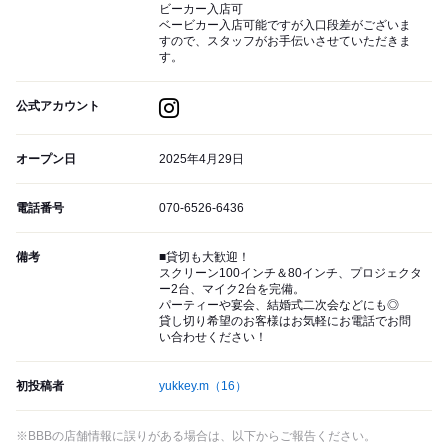
ビーカー入店可
ベービカー入店可能ですが入口段差がございま
すので、スタッフがお手伝いさせていただきま
す。
公式アカウント
オープン日
2025年4月29日
電話番号
070-6526-6436
備考
■貸切も大歓迎！
スクリーン100インチ＆80インチ、プロジェクタ
ー2台、マイク2台を完備。
パーティーや宴会、結婚式二次会などにも◎
貸し切り希望のお客様はお気軽にお電話でお問
い合わせください！
初投稿者
yukkey.m
（16）
※BBBの店舗情報に誤りがある場合は、以下からご報告ください。