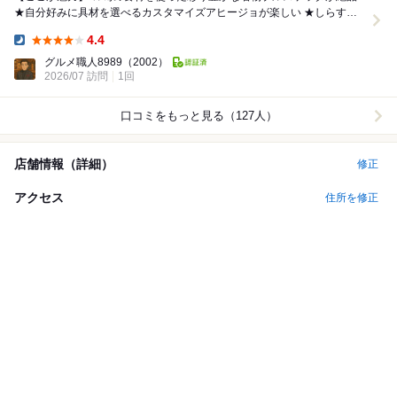
★自分好みに具材を選べるカスタマイズアヒージョが楽しい ★しらすと
アンチョビの旨みが際立つ看板ペペロン...
4.4
Dinner:
グルメ職人8989
（2002）
2026/07 訪問
1回
口コミをもっと見る（127人）
店舗情報（詳細）
修正
アクセス
住所を修正