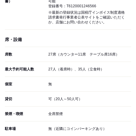
書）
可能
登録番号：T6120001246566
※最新の登録状況は国税庁インボイス制度適格
請求書発行事業者公表サイトをご確認いただく
か、店舗にお問い合わせください。
席・設備
席数
27席（カウンター11席 テーブル席16席）
最大予約可能人数
27人（着席時）、35人（立食時）
個室
無
貸切
可（20人～50人可）
禁煙・喫煙
全席禁煙
駐車場
無（近隣にコインパーキングあり）