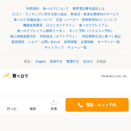
利用規約
食べログについて
携帯電話番号認証とは
口コミ・ランキングに対する取り組み
飲食店・飲食企業様向けサービス
食べログ店舗会員について
広告（メーカー・団体様等向け）について
機能改善要望
口コミガイドライン
食べログプレミアム
食べログプレミアム無料クーポン
ネット予約（リクエスト予約）
個人情報保護方針
外部送信（オプトアウト）
特定商取引法に基づく表記
推奨環境
ヘルプ・お問い合わせ
採用情報
企業情報
キーワード一覧
サイトマップ
チェーン一覧
言語：
English
简体中文
繁體中文
한국어
日本語
©Kakaku.com, Inc.
電話・ネット予約
行った
保存
共有