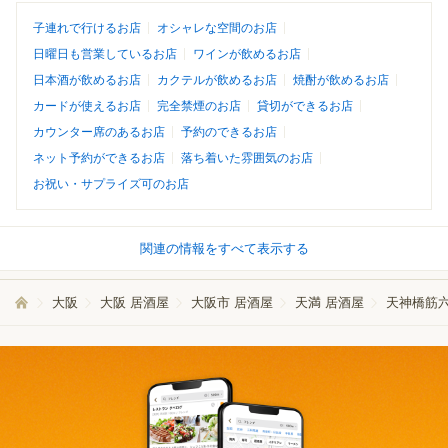
子連れで行けるお店
オシャレな空間のお店
日曜日も営業しているお店
ワインが飲めるお店
日本酒が飲めるお店
カクテルが飲めるお店
焼酎が飲めるお店
カードが使えるお店
完全禁煙のお店
貸切ができるお店
カウンター席のあるお店
予約のできるお店
ネット予約ができるお店
落ち着いた雰囲気のお店
お祝い・サプライズ可のお店
関連の情報をすべて表示する
大阪
大阪 居酒屋
大阪市 居酒屋
天満 居酒屋
天神橋筋六