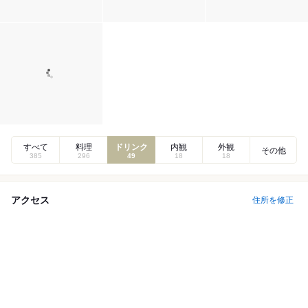
すべて
料理
ドリンク
内観
外観
その他
385
296
49
18
18
アクセス
住所を修正