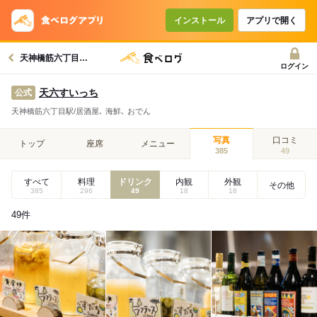
インストール
アプリで開く
天神橋筋六丁目駅グルメへ
ログイン
天六すいっち
公式
天神橋筋六丁目駅/居酒屋､ 海鮮､ おでん
写真
口コミ
トップ
座席
メニュー
385
49
すべて
料理
ドリンク
内観
外観
その他
385
296
49
18
18
49
件