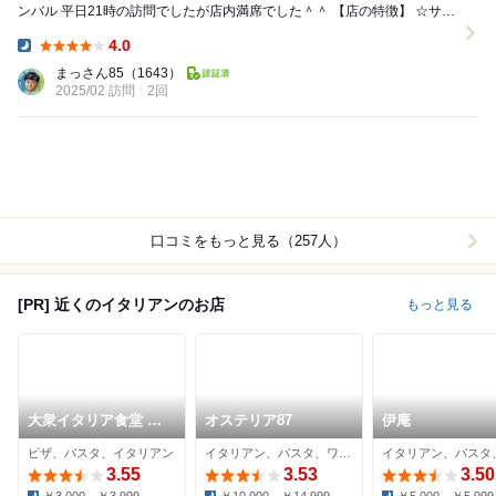
ンバル 平日21時の訪問でしたが店内満席でした＾＾ 【店の特徴】 ☆サク
飲みでもお邪魔しやすいリーズ...
4.0
Dinner:
まっさん85
（1643）
2025/02 訪問
2回
口コミをもっと見る（257人）
[PR] 近くのイタリアンのお店
もっと見る
大衆イタリア食堂 ア
オステリア87
伊庵
レグロ 天満店
ピザ、パスタ、イタリアン
イタリアン、パスタ、ワインバー
3.55
3.53
3.50