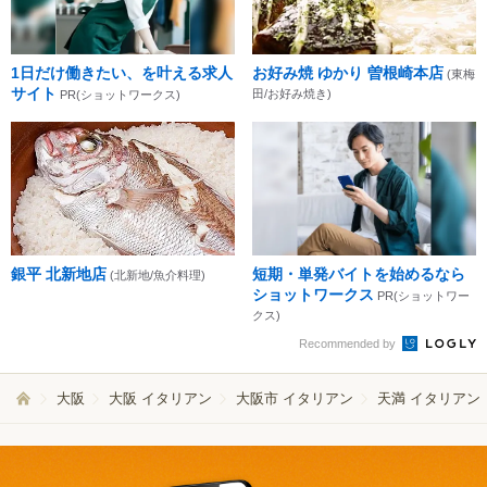
1日だけ働きたい、を叶える求人
お好み焼 ゆかり 曽根崎本店
(東梅
サイト
田/お好み焼き)
PR(ショットワークス)
銀平 北新地店
短期・単発バイトを始めるなら
(北新地/魚介料理)
ショットワークス
PR(ショットワー
クス)
Recommended by
大阪
大阪 イタリアン
大阪市 イタリアン
天満 イタリアン