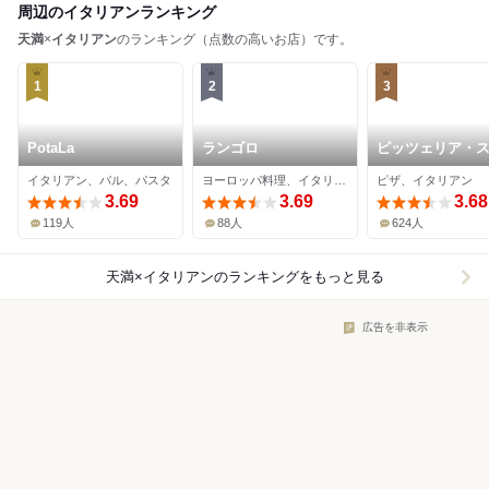
周辺のイタリアンランキング
天満
×
イタリアン
のランキング（点数の高いお店）です。
1
2
3
PotaLa
ランゴロ
ピッツェリア・
ッツォ・ダ・シ
イタリアン、バル、パスタ
ヨーロッパ料理、イタリアン、バー
ピザ、イタリアン
3.69
3.69
3.68
119人
88人
624人
天満×イタリアン
のランキングをもっと見る
広告を非表示