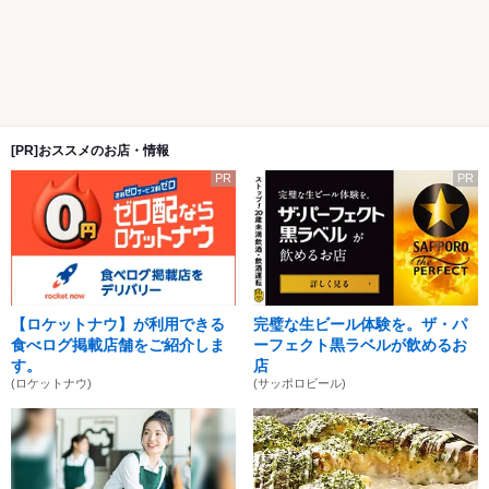
[PR]おススメのお店・情報
PR
PR
【ロケットナウ】が利用できる
完璧な生ビール体験を。ザ・パ
食べログ掲載店舗をご紹介しま
ーフェクト黒ラベルが飲めるお
す。
店
(ロケットナウ)
(サッポロビール)