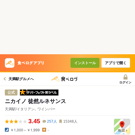
インストール
アプリで開く
天満駅グルメへ
ログイン
ザ・パーフェクト黒ラベル
公式
ニカイノ 徒然ルネサンス
天満駅/イタリアン､ ワインバー
3.45
257
人
15348
人
￥1,000～￥1,999
-