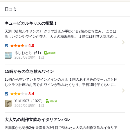
口コミ
キュービカルキッスの衝撃！
天満《徒然ルネサンス》 クラマ計画が手掛ける2階の立ち飲み。 ここは
珍しいジンやワインが並ぶ、大人の秘密基地。 １階には町営人気店の
「あずき色のマーカス」さんが。 ...
4.0
Dinner:
るしおとら
（61）
2025/08 訪問
1回
15時からの立ち飲みワイン
15時から空いているワインメインのお店 １階のあずき色のマーカスと同
じクラマ計画のお店です ワインが飲みたくなり、平日15時半くらいに訪
問で先客2組。美味しそうなメニューは...
3.4
Dinner:
Yuki1907
（1027）
2025/05 訪問
1回
大人気の創作立飲みイタリアンバル
天満駅から徒歩2分 天満飲み2件目で訪れた大人気の創作立飲みイタリア