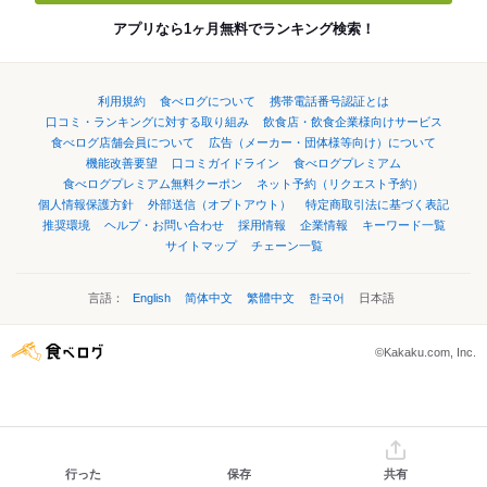
アプリなら1ヶ月無料でランキング検索！
利用規約
食べログについて
携帯電話番号認証とは
口コミ・ランキングに対する取り組み
飲食店・飲食企業様向けサービス
食べログ店舗会員について
広告（メーカー・団体様等向け）について
機能改善要望
口コミガイドライン
食べログプレミアム
食べログプレミアム無料クーポン
ネット予約（リクエスト予約）
個人情報保護方針
外部送信（オプトアウト）
特定商取引法に基づく表記
推奨環境
ヘルプ・お問い合わせ
採用情報
企業情報
キーワード一覧
サイトマップ
チェーン一覧
言語：
English
简体中文
繁體中文
한국어
日本語
©Kakaku.com, Inc.
行った
保存
共有