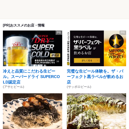
[PR]おススメのお店・情報
PR
PR
冷えと品質にこだわる生ビー
完璧な生ビール体験を。ザ・パ
ル。スーパードライ SUPERCO
ーフェクト黒ラベルが飲めるお
LD認定店
店
(アサヒビール)
(サッポロビール)