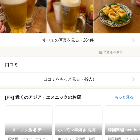
すべての写真を見る（264件）
広告を非表示
口コミ
口コミをもっと見る（49人）
[PR] 近くのアジア・エスニックのお店
もっと見る
エスニック酒場 テッ
ホルモン串焼き 丸高
韓国料理 beniben
パン食堂 スワーハ天
森町店
居酒屋、アジア・エスニック、ダイニングバー
ホルモン、居酒屋、韓国料理
韓国料理、ビュッフ
六