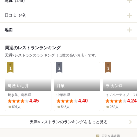
写真
（246）
口コミ
（49）
地図
周辺のレストランランキング
天満
×
レストラン
のランキング（点数の高いお店）です。
1
2
3
鳥匠 いし井
月泉
ラ カンロ
焼き鳥、鳥料理
中華料理
イノベーティブ、フ
4.45
4.40
4.24
601人
548人
282人
天満×レストラン
のランキングをもっと見る
広告を非表示