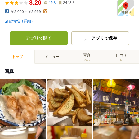
3.26
49
人
2443
人
￥2,000～￥2,999
-
店舗情報（詳細）
アプリで開く
アプリで保存
写真
口コミ
トップ
メニュー
246
49
写真