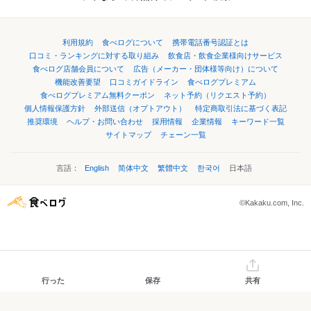
利用規約
食べログについて
携帯電話番号認証とは
口コミ・ランキングに対する取り組み
飲食店・飲食企業様向けサービス
食べログ店舗会員について
広告（メーカー・団体様等向け）について
機能改善要望
口コミガイドライン
食べログプレミアム
食べログプレミアム無料クーポン
ネット予約（リクエスト予約）
個人情報保護方針
外部送信（オプトアウト）
特定商取引法に基づく表記
推奨環境
ヘルプ・お問い合わせ
採用情報
企業情報
キーワード一覧
サイトマップ
チェーン一覧
言語：
English
简体中文
繁體中文
한국어
日本語
©Kakaku.com, Inc.
行った
保存
共有