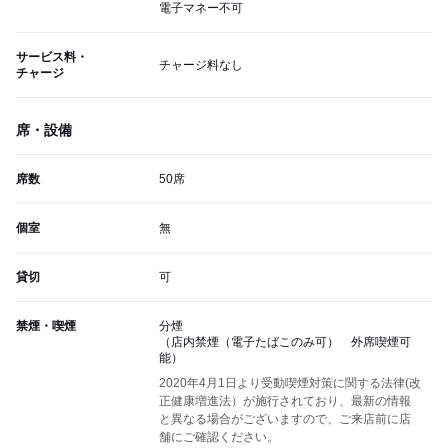
電子マネー不可
サービス料・
チャージ料なし
チャージ
席・設備
席数
50席
個室
無
貸切
可
禁煙・喫煙
分煙
（店内禁煙（電子たばこのみ可） 外席喫煙可
能）
2020年4月1日より受動喫煙対策に関する法律(改
正健康増進法）が施行されており、最新の情報
と異なる場合がございますので、ご来店前に店
舗にご確認ください。