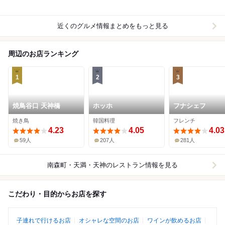
近くのグルメ情報まとめをもっと見る
周辺のお店ランキング
1
2
3
焼鳥谷口 天神橋
ホッホ
フナシェフ
焼き鳥
韓国料理
フレンチ
4.23
4.05
4.03
59人
207人
281人
南森町・天満・天神
のレストラン情報を見る
こだわり・目的からお店を探す
子連れで行けるお店
オシャレな空間のお店
ワインが飲めるお店