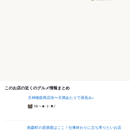
このお店の近くのグルメ情報まとめ
天神橋筋商店街〜天満あたりで昼呑み♪
hkヽ★･з･★ﾉ
南森町の居酒屋はここ！仕事終わりに立ち寄りたいお店