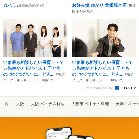
カハラ
お好み焼 ゆかり 曽根崎本店
(北新地/創作料理)
(東梅
田/お好み焼き)
いま最も相談したい保育士・て
いま最も相談したい保育士・て
ぃ先生がアドバイス！ 子ども
ぃ先生がアドバイス！ 子ども
の“おてつだい”に、どん...
の“おてつだい”に、どん...
PR(ア
PR(ア
タック・キュキュット｜Hugkum)
タック・キュキュット｜Hugkum)
Recommended by
大阪
大阪 ベトナム料理
大阪市 ベトナム料理
天満 ベトナ