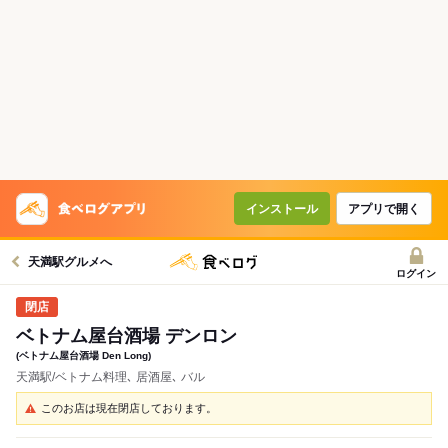
インストール
アプリで開く
天満駅グルメへ
ログイン
ベトナム屋台酒場 デンロン
(ベトナム屋台酒場 Den Long)
天満駅/ベトナム料理､ 居酒屋､ バル
このお店は現在閉店しております。