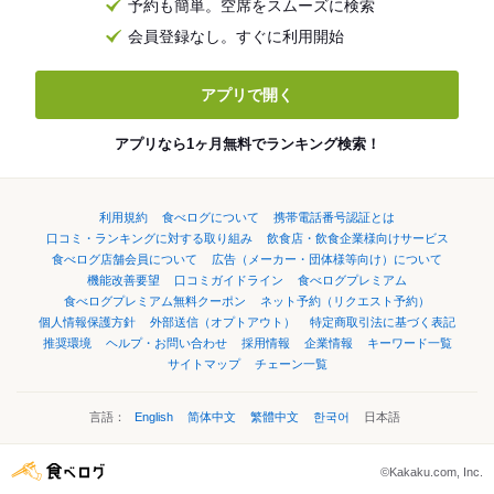
予約も簡単。空席をスムーズに検索
会員登録なし。すぐに利用開始
アプリで開く
アプリなら1ヶ月無料でランキング検索！
利用規約
食べログについて
携帯電話番号認証とは
口コミ・ランキングに対する取り組み
飲食店・飲食企業様向けサービス
食べログ店舗会員について
広告（メーカー・団体様等向け）について
機能改善要望
口コミガイドライン
食べログプレミアム
食べログプレミアム無料クーポン
ネット予約（リクエスト予約）
個人情報保護方針
外部送信（オプトアウト）
特定商取引法に基づく表記
推奨環境
ヘルプ・お問い合わせ
採用情報
企業情報
キーワード一覧
サイトマップ
チェーン一覧
言語：
English
简体中文
繁體中文
한국어
日本語
©Kakaku.com, Inc.