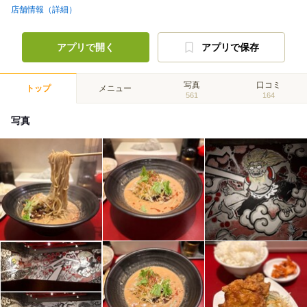
店舗情報（詳細）
アプリで開く
アプリで保存
写真
口コミ
トップ
メニュー
561
164
写真