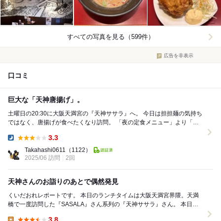
すべての写真を見る（599件）
広告を非表示
口コミ
巨大な「天神唐揚げ」。
土曜日の20:30に大阪天満宮の『天神ササラ』へ。 今日は担担麺の気持ち
ではなく、唐揚げが食べたくなり訪問。 「夜の定食メニュー」より「天
神唐揚げ定食(唐揚げ4ヶ)(1...
3.3
Dinner:
Takahashi0611
（1122）
2025/06 訪問
2回
天神さんのお詣りのあとで偶然発見
くいだおれレポートです。 本日のランチタイムは大阪天満宮界隈。天満
橋で一度訪問した『SASALA』さん系列の『天神ササラ』さん。 本日も
人気ナンバーワンの看板メニュー｢金胡麻担...
3.8