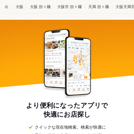
大阪
大阪 担々麺
大阪市 担々麺
天満 担々麺
大阪天満宮
より便利になったアプリで
快適にお店探し
クイックな現在地検索。検索が快適に