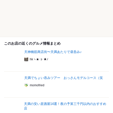
このお店の近くのグルメ情報まとめ
天神橋筋商店街〜天満あたりで昼呑み♪
hkヽ★･з･★ﾉ
天満でちょい吞みツアー おっさんモデルコース（笑
momofried
天満の安い居酒屋14選！夜の予算三千円以内のおすすめ
店