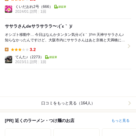
Lunch:
くいだおれ2号
（666）
2024/01 訪問
1回
ササラさんdeサラサララ〜♪(´ε｀ )/
オシゴト移動中… 今日はなんかタンタン気分♪(´ε｀ )ﾅﾊﾊ 天神ササラさん♪
知らなかったんですけど、大阪市内にササラさんはあと京橋と天満橋にも
あるんですね♪...
3.2
Lunch:
てんた♪
（2273）
2023/11 訪問
1回
口コミをもっと見る（164人）
[PR] 近くのラーメン・つけ麺のお店
もっと見る