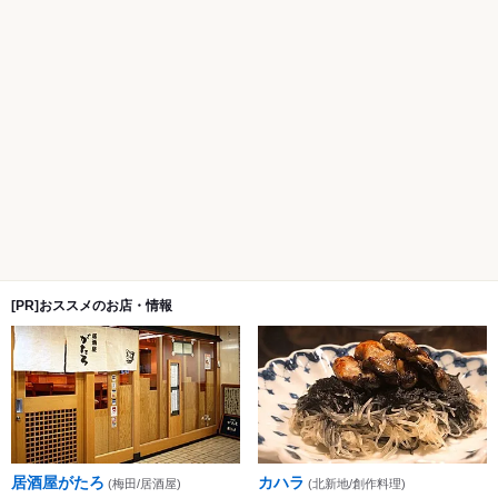
[PR]おススメのお店・情報
居酒屋がたろ
カハラ
(梅田/居酒屋)
(北新地/創作料理)