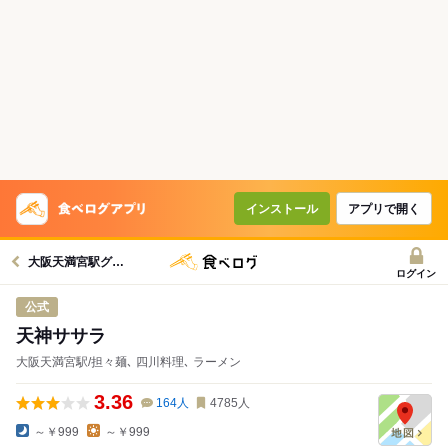
インストール
アプリで開く
大阪天満宮駅グルメへ
ログイン
公式
天神ササラ
大阪天満宮駅/担々麺､ 四川料理､ ラーメン
3.36
164
人
4785
人
～￥999
～￥999