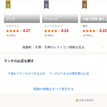
1
2
3
グシテ
ラ カンロ
大阪天満宮 鮨と
が
イタリアン
イノベーティブ
寿司
4.27
4.24
4.22
200人
283人
335人
南森町・天満・天神
のレストラン情報を見る
ランチのお店を探す
子連れでランチができるお店
ランチができる日曜営業のお店
関連の情報をすべて表示する
広告を非表示