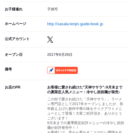
お子様連れ
子供可
ホームページ
http://sasala-tenjin.guide-book.jp
公式アカウント
オープン日
2017年6月26日
備考
RocketNow
お店のPR
お客様に愛され続けた”天神ササラ”♪9月末まで
の夏限定人気メニュー：冷やし担担麺が発売♪
この街で愛され続けた「天神ササラ」。ラーメ
ン専門店として2017年オープンしましたが、長
年鍛え上げた創作中華の味をテイクアウトメニ
ューとして登場！大変ご好評頂き、ありがとう
ございます！
9月末までの夏季限定好評メニューの冷やし担担
麺が好評発売中！！
お客様には、昔から変わることのない愛情をサ