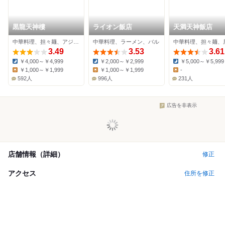
黒龍天神樓
ライオン飯店
天満天神飯店
中華料理、担々麺、アジア・エスニック
中華料理、ラーメン、バル
中華料理、担々麺、
3.49
3.53
3.61
￥4,000～￥4,999
￥2,000～￥2,999
￥5,000～￥5,999
Dinner:
Dinner:
Dinner:
￥1,000～￥1,999
￥1,000～￥1,999
-
Lunch:
Lunch:
Lunch:
592人
996人
231人
広告を非表示
店舗情報（詳細）
修正
アクセス
住所を修正