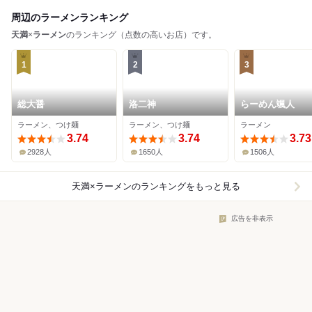
周辺のラーメンランキング
天満
×
ラーメン
のランキング（点数の高いお店）です。
1
2
3
総大醤
洛二神
らーめん颯人
ラーメン、つけ麺
ラーメン、つけ麺
ラーメン
3.74
3.74
3.73
2928人
1650人
1506人
天満×ラーメン
のランキングをもっと見る
広告を非表示