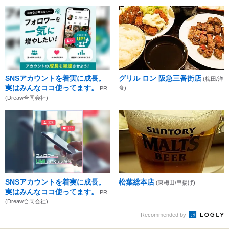
SNSアカウントを着実に成長。
グリル ロン 阪急三番街店
(梅田/洋
実はみんなココ使ってます。
食)
PR
(Dreaw合同会社)
SNSアカウントを着実に成長。
松葉総本店
(東梅田/串揚げ)
実はみんなココ使ってます。
PR
(Dreaw合同会社)
Recommended by