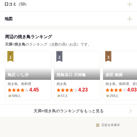
口コミ
（59）
地図
周辺の焼き鳥ランキング
天満
×
焼き鳥
のランキング（点数の高いお店）です。
1
2
3
鳥匠 いし井
焼鳥谷口 天神橋
炭匠 御厨
焼き鳥、鳥料理
焼き鳥
焼き鳥、鳥料理、居
4.45
4.23
4.03
599人
57人
259人
天満×焼き鳥
のランキングをもっと見る
広告を非表示