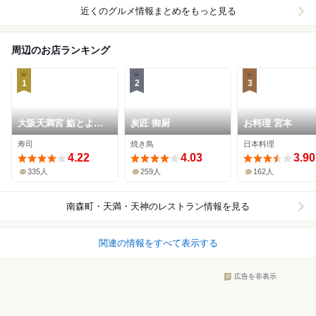
近くのグルメ情報まとめをもっと見る
周辺のお店ランキング
1
2
3
大阪天満宮 鮨とよな
炭匠 御厨
お料理 宮本
が
寿司
焼き鳥
日本料理
4.22
4.03
3.90
335人
259人
162人
南森町・天満・天神
のレストラン情報を見る
関連の情報をすべて表示する
広告を非表示