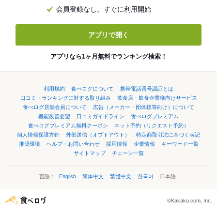
会員登録なし。すぐに利用開始
アプリで開く
アプリなら1ヶ月無料でランキング検索！
利用規約
食べログについて
携帯電話番号認証とは
口コミ・ランキングに対する取り組み
飲食店・飲食企業様向けサービス
食べログ店舗会員について
広告（メーカー・団体様等向け）について
機能改善要望
口コミガイドライン
食べログプレミアム
食べログプレミアム無料クーポン
ネット予約（リクエスト予約）
個人情報保護方針
外部送信（オプトアウト）
特定商取引法に基づく表記
推奨環境
ヘルプ・お問い合わせ
採用情報
企業情報
キーワード一覧
サイトマップ
チェーン一覧
言語：
English
简体中文
繁體中文
한국어
日本語
©Kakaku.com, Inc.