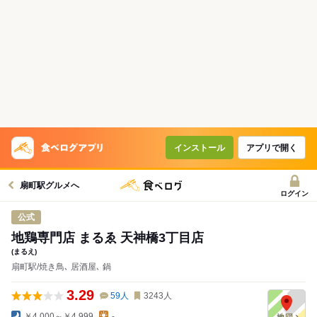
インストール
アプリで開く
扇町駅グルメへ
ログイン
公式
地鶏専門店 まるゑ 天神橋3丁目店
(まるえ)
扇町駅/焼き鳥､ 居酒屋､ 鍋
3.29
59
人
3243
人
￥4,000～￥4,999
-