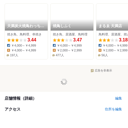
天満炭火焼鳥わっちょ
焼鳥しふく
まるゑ 天満店
い
焼き鳥、鳥料理、串焼き
焼き鳥、居酒屋、鳥料理
鳥料理、居酒屋、焼
3.44
3.47
3.18
￥4,000～￥4,999
￥4,000～￥4,999
￥4,000～￥4,999
Dinner:
Dinner:
Dinner:
￥4,000～￥4,999
￥2,000～￥2,999
￥2,000～￥2,999
Lunch:
Lunch:
Lunch:
197人
477人
56人
広告を非表示
店舗情報（詳細）
編集
アクセス
住所を編集