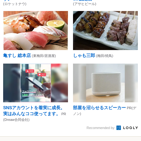
(ロケットナウ)
(アサヒビール)
亀すし 総本店
しゃも三郎
(東梅田/居酒屋)
(梅田/焼鳥)
SNSアカウントを着実に成長。
部屋を沼らせるスピーカー
PR(デ
実はみんなココ使ってます。
ノン)
PR
(Dreaw合同会社)
Recommended by