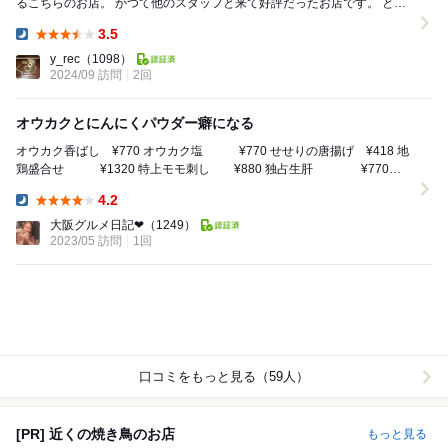
るこちらのお店。 かつて他のスタッフと来て好評だったお店です。 とり
あえず生ビールで乾杯。 こちら...
3.5
Dinner:
y_rec
（1098）
2024/09 訪問
2回
オウカクとにんにくパウダー癖になる
オウカク香ばし ¥770 オウカク塩 ¥770 せせりの唐揚げ ¥418 地
鶏盛合せ ¥1320 特上モモ刺し ¥880 独占生肝 ¥770
な...
4.2
Dinner:
大阪グルメ日記❤︎
（1249）
2023/05 訪問
1回
口コミをもっと見る（59人）
[PR] 近くの焼き鳥のお店
もっと見る