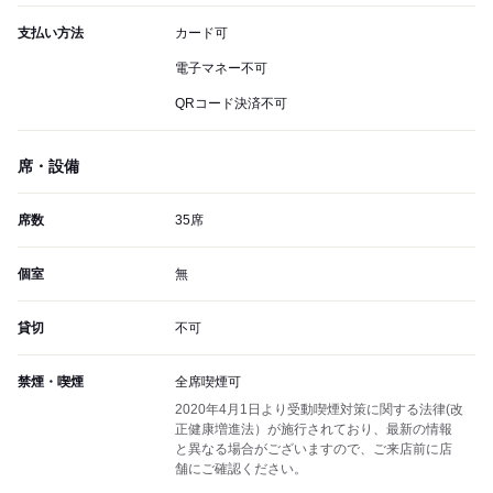
支払い方法
カード可
電子マネー不可
QRコード決済不可
席・設備
席数
35席
個室
無
貸切
不可
禁煙・喫煙
全席喫煙可
2020年4月1日より受動喫煙対策に関する法律(改
正健康増進法）が施行されており、最新の情報
と異なる場合がございますので、ご来店前に店
舗にご確認ください。