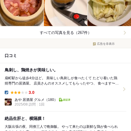
すべての写真を見る（267件）
広告を非表示
口コミ
鳥刺し、鶏焼きが美味しい。
扇町駅から徒歩4分ほど。 美味しい鳥刺しが食べたくて たどり着いた鶏
焼専門の居酒屋。 店員さんのオススメしてもらったやつ、 食べます〜っ
て言ったんだけど、お腹キツくなっ...
3.0
Dinner:
あや 居酒屋 グルメ
（180）
2025/08 訪問
1回
絶品生肝と、横隔膜！
大阪出張の夜、同僚三人で晩御飯。 やって来たのは新鮮な鶏が食べられ