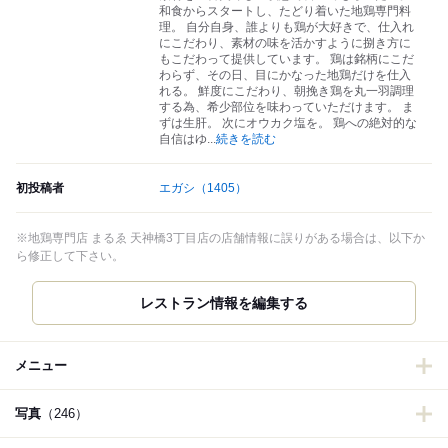
和食からスタートし、たどり着いた地鶏専門料
理。 自分自身、誰よりも鶏が大好きで、仕入れ
にこだわり、素材の味を活かすように捌き方に
もこだわって提供しています。 鶏は銘柄にこだ
わらず、その日、目にかなった地鶏だけを仕入
れる。 鮮度にこだわり、朝挽き鶏を丸一羽調理
する為、希少部位を味わっていただけます。 ま
ずは生肝。 次にオウカク塩を。 鶏への絶対的な
自信はゆ
...
続きを読む
初投稿者
エガシ
（1405）
※地鶏専門店 まるゑ 天神橋3丁目店の店舗情報に誤りがある場合は、以下か
ら修正して下さい。
レストラン情報を編集する
メニュー
写真
（246）