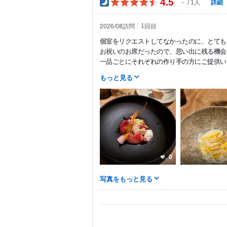
4.5
詳細
－
1人
2026/08訪問
回目
1
個室をリクエストしてなかったのに、とても
お祝いのお席だったので、思い出に残る機会
一品ごとにそれぞれの作り手の方にご提供いた.
もっと見る
0
写真をもっと見る