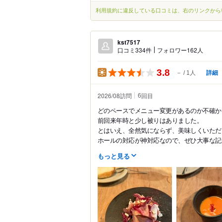
利用規約に違反している口コミは、右のリンクから
kst7517
口コミ334件
フォロワー162人
3.8
詳細
－
1人
2026/08訪問
回目
6
どのペースでメニュー変更があるのか不確か
前回来年時と少し被りはありました。
とはいえ、全然気にならず、美味しくいただ
ホールの対応が神対応なので、ぜひ大事な記念
もっと見る