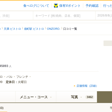
食べログについて
保有Vポイント
予約確認
行っ
ロ
天満 ビストロ
扇町駅 ビストロ
ONZORO.
口コミ一覧
45893
人
ロ
バル
フレンチ
定休日：
火曜日
99
店舗情報（詳細）
メニュー・コース
写真
3462
)
83