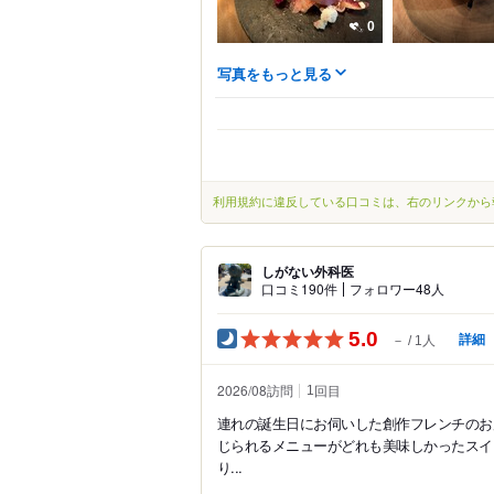
0
写真をもっと見る
利用規約に違反している口コミは、右のリンクから
しがない外科医
口コミ190件
フォロワー48人
5.0
詳細
－
1人
2026/08訪問
回目
1
連れの誕生日にお伺いした創作フレンチのお
じられるメニューがどれも美味しかったスイ
り...