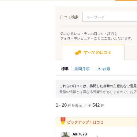
口コミ検索
気になるレストランの口コミ・評判を
フォロー中レビュアーごとにご覧いただけます。
すべての口コミ
標準
訪問月順
いいね順
これらの口コミは、訪問した当時の主観的なご意見
最新の情報とは異なる可能性がありますので、お
1
～
20
件を表示
／
全
542
件
ピックアップ！口コミ
Aki7878