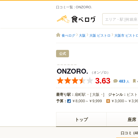
口コミ一覧 : ONZORO.
食べログ
食べログ
大阪
大阪 ビストロ
大阪市 ビスト
公式
＿＿＿＿＿＿
ONZORO.
（オンゾロ）
3.63
483
人
最寄り駅：
扇町駅
[
大阪
]
ジャンル：
ビスト
予算：
￥8,000～￥9,999
￥3,000～￥3,9
トップ
座席
口コミ
(
4