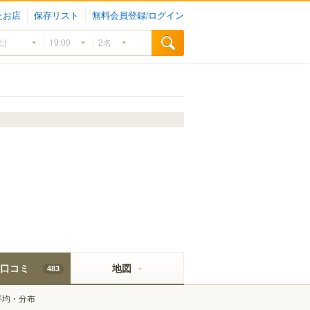
たお店
保存リスト
無料会員登録/ログイン
口コミ
地図
483
平均・分布