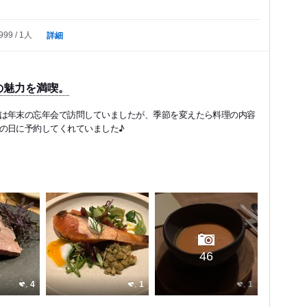
詳細
999
1人
の魅力を満喫。
は年末の忘年会で訪問していましたが、季節を変えたら料理の内容
の日に予約してくれていました♪
46
4
1
1