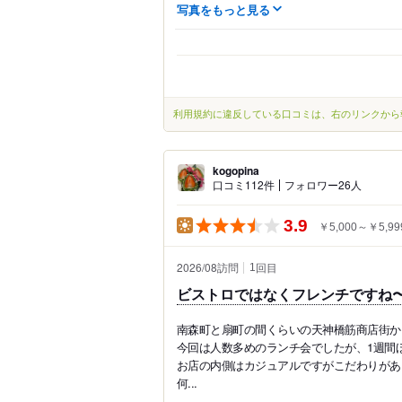
写真をもっと見る
利用規約に違反している口コミは、右のリンクから
kogopina
口コミ112件
フォロワー26人
3.9
￥5,000～￥5,99
2026/08訪問
回目
1
ビストロではなくフレンチですね
南森町と扇町の間くらいの天神橋筋商店街か
今回は人数多めのランチ会でしたが、1週間
お店の内側はカジュアルですがこだわりがあ
何...