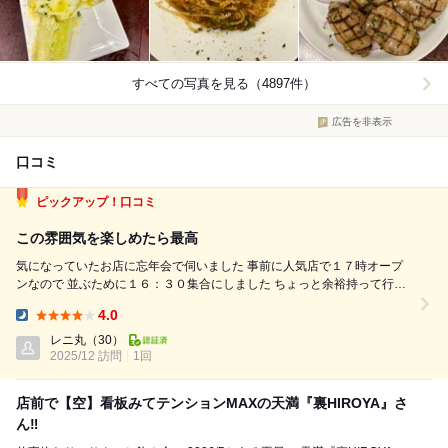
すべての写真を見る（4897件）
広告を非表示
口コミ
ピックアップ！口コミ
この雰囲気を楽しめたら最高
気になっていたお店に忘年会で伺いました 事前に人気店で１７時オープ
ンなので 並ぶために１６：３０集合にしました ちょっと余裕持って行っ
たら もうすでに並んでいる！ 急いで列に並びそこからオープンまでにさ
4.0
らに列が増える まさにここから期待値がどんどん上がります 注文したの
Dinner:
は ・...
レニ丸
（30）
2025/12 訪問
1回
店前で【空】看板みてテンションMAXの天満『裏HIROYA』さ
ん‼️