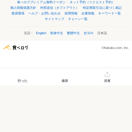
利用規約
食べログについて
携帯電話番号認証とは
口コミ・ランキングに対する取り組み
飲食店・飲食企業様向けサービス
食べログ店舗会員について
広告（メーカー・団体様等向け）について
機能改善要望
口コミガイドライン
食べログプレミアム
食べログプレミアム無料クーポン
ネット予約（リクエスト予約）
個人情報保護方針
外部送信（オプトアウト）
特定商取引法に基づく表記
推奨環境
ヘルプ・お問い合わせ
採用情報
企業情報
キーワード一覧
サイトマップ
チェーン一覧
言語：
English
简体中文
繁體中文
한국어
日本語
©Kakaku.com, Inc.
行った
保存
共有