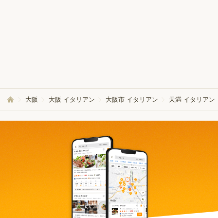
五鉄
土佐料理 司 阪急グランドビル店
(北新地/居酒屋)
(梅田/割烹)
SNSアカウントを着実に成長。
SNSアカウントを着実に成長。
実はみんなココ使ってます。
実はみんなココ使ってます。
PR
PR
(Dreaw合同会社)
(Dreaw合同会社)
Recommended by
大阪
大阪 イタリアン
大阪市 イタリアン
天満 イタリアン