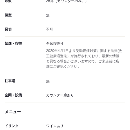
席数
25席（カウンターのみ。）
個室
無
貸切
不可
禁煙・喫煙
全席喫煙可
2020年4月1日より受動喫煙対策に関する法律(改
正健康増進法）が施行されており、最新の情報
と異なる場合がございますので、ご来店前に店
舗にご確認ください。
駐車場
無
空間・設備
カウンター席あり
メニュー
ドリンク
ワインあり