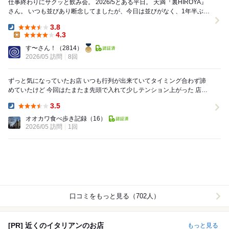
仕事終わりにサクッと飲み会。 2026/5とある平日。 天満『裏HIROYA』
さん。 いつも並びあり断念してましたが、今日は並びがなく、1年半ぶり
の再訪です。 初鰹...
3.8
Dinner:
4.3
Lunch:
す〜さん！
（2814）
2026/05 訪問
8回
ずっと気になっていたお店 いつも行列が出来ていてタイミング合わず諦
めていたけど 今回はたまたま先頭で入れて少しテンション上がった 店内
は落ち着いた雰囲気で ちゃんと料理...
3.5
Dinner:
オオカワ食べ歩き記録
（16）
2026/05 訪問
1回
口コミをもっと見る（702人）
[PR] 近くのイタリアンのお店
もっと見る