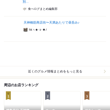
別...
食べログまとめ編集部
天神橋筋商店街〜天満あたりで昼呑み♪
hkヽ★･з･★ﾉ
近くのグルメ情報まとめをもっと見る
周辺のお店ランキング
1
2
3