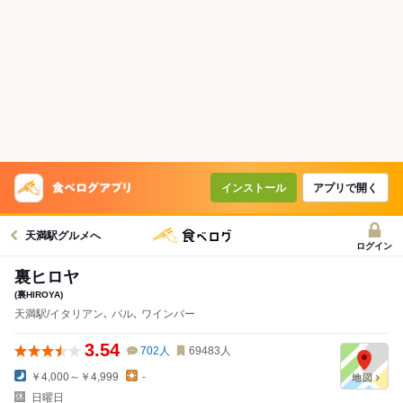
インストール
アプリで開く
天満駅グルメへ
ログイン
裏ヒロヤ
(裏HIROYA)
天満駅/イタリアン､ バル､ ワインバー
3.54
702
人
69483
人
￥4,000～￥4,999
-
日曜日