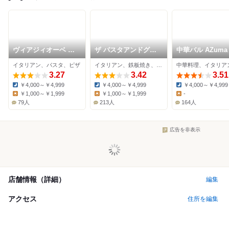
ヴィアジィオーベ ク
ザ パスタアンドグリ
中華バル AZuma
アットロ
ルズ
イタリアン、パスタ、ピザ
イタリアン、鉄板焼き、居酒屋
3.27
3.42
3.51
￥4,000～￥4,999
￥4,000～￥4,999
￥4,000～￥4,999
Dinner:
Dinner:
Dinner:
￥1,000～￥1,999
￥1,000～￥1,999
-
Lunch:
Lunch:
Lunch:
79人
213人
164人
広告を非表示
店舗情報（詳細）
編集
アクセス
住所を編集