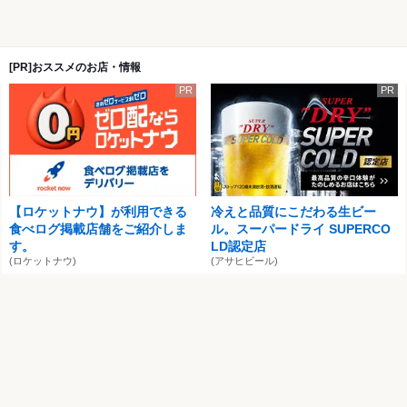
[PR]おススメのお店・情報
PR
PR
【ロケットナウ】が利用できる
冷えと品質にこだわる生ビー
食べログ掲載店舗をご紹介しま
ル。スーパードライ SUPERCO
す。
LD認定店
(ロケットナウ)
(アサヒビール)