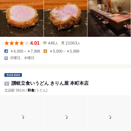
4.01
446
21063
人
人
￥6,000～￥7,999
￥5,000～￥5,999
月曜日、木曜日
讃岐立食いうどん きりん屋 本町本店
2
北浜駅 561m /
和食
(うどん)