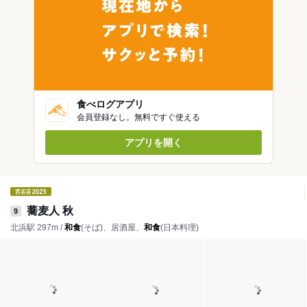
食べログアプリ
会員登録なし。無料ですぐ使える
アプリを開く
蕎麦人 秋
9
北浜駅 297m /
和食
(そば)、居酒屋、
和食
(日本料理)