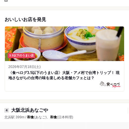
おいしいお店を発見
3.5以下のうまい店
2026年07月18日(土)
〈食べログ3.5以下のうまい店〉大阪・アメ村で台湾トリップ！ 現
地さながらの台湾の味を楽しめる老舗カフェとは？
大阪北浜あなごや
4
北浜駅 399m /
和食
(あなご)、
和食
(日本料理)