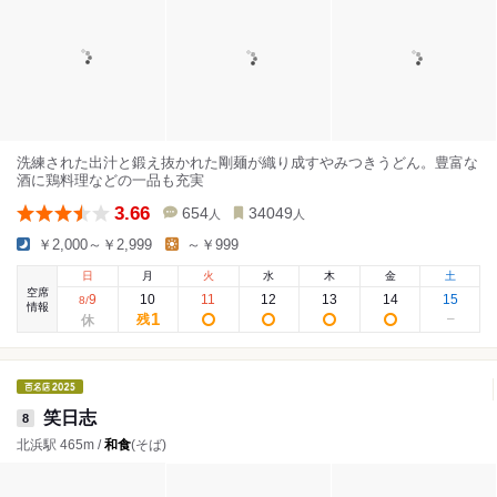
洗練された出汁と鍛え抜かれた剛麺が織り成すやみつきうどん。豊富な
酒に鶏料理などの一品も充実
3.66
654
34049
人
人
￥2,000～￥2,999
～￥999
日
月
火
水
木
金
土
空席
9
10
11
12
13
14
15
8
/
情報
1
残
笑日志
8
北浜駅 465m /
和食
(そば)