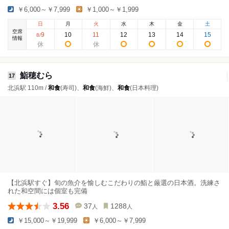
￥6,000～￥7,999
￥1,000～￥1,999
日
月
火
水
木
金
土
空席
9
10
11
12
13
14
15
8
/
情報
鮨穂むら
17
北浜駅 110m /
和食
(寿司)、
和食
(海鮮)、
和食
(日本料理)
【北浜駅すぐ】旬の魚介を愉しむこだわりの鮨と厳選の日本酒。洗練さ
れた和空間には個室も完備
3.56
37
1288
人
人
￥15,000～￥19,999
￥6,000～￥7,999