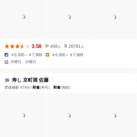
3.58
458
28781
人
人
￥6,000～￥7,999
￥6,000～￥7,999
月曜日、日曜日
寿し 京町堀 佐藤
15
肥後橋駅 474m /
和食
(寿司)、
和食
(海鮮)