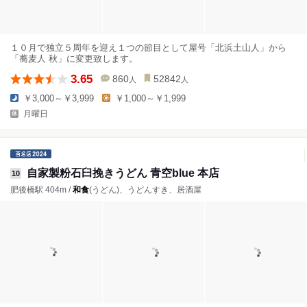
１０月で独立５周年を迎え１つの節目として屋号「北浜土山人」から
「蕎麦人 秋」に変更致します。
3.65
860
52842
人
人
￥3,000～￥3,999
￥1,000～￥1,999
月曜日
自家製粉石臼挽きうどん 青空blue 本店
10
肥後橋駅 404m /
和食
(うどん)、うどんすき、居酒屋