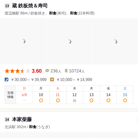
蔵 鉄板焼＆寿司
13
渡辺橋駅 86m / 鉄板焼き、
和食
(寿司)、
和食
(日本料理)
3.60
236
10724
人
人
￥30,000～￥39,999
￥10,000～￥14,999
日
月
火
水
木
金
土
空席
9
10
11
12
13
14
15
8
/
情報
本家柴藤
14
北浜駅 302m /
和食
(うなぎ)