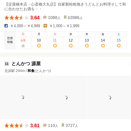
【淀屋橋本店・心斎橋大丸店】自家製粉粗挽きうどんとお料理そして和
に合わせたお酒を・・
3.64
1088
63986
人
人
￥4,000～￥4,999
￥1,000～￥1,999
日
月
火
水
木
金
土
空席
9
10
11
12
13
14
15
8
/
情報
とんかつ 源屋
11
北浜駅 244m /
和食
(とんかつ)
3.61
110
3727
人
人