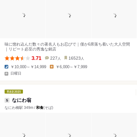
味に惚れ込んだ数々の著名人もお忍びで｜僅か6席落ち着いた大人空間
｜リピート必至の秀逸な銘店
3.71
227
16523
人
人
￥10,000～￥14,999
￥6,000～￥7,999
日曜日
なにわ翁
5
なにわ橋駅 349m /
和食
(そば)