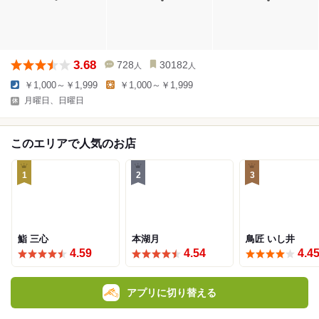
3.68
728
30182
人
人
￥1,000～￥1,999
￥1,000～￥1,999
月曜日、日曜日
このエリアで人気のお店
1
2
3
鮨 三心
本湖月
鳥匠 いし井
4.59
4.54
4.4
アプリに切り替える