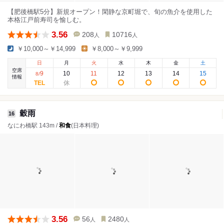
【肥後橋駅5分】新規オープン！閑静な京町堀で、旬の魚介を使用した
本格江戸前寿司を愉しむ。
3.56
208
10716
人
人
￥10,000～￥14,999
￥8,000～￥9,999
日
月
火
水
木
金
土
空席
9
10
11
12
13
14
15
8
/
情報
穀雨
16
なにわ橋駅 143m /
和食
(日本料理)
3.56
56
2480
人
人