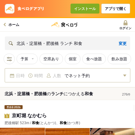
インストール
アプリで開く
ホーム
ログイン
変更
北浜・淀屋橋・肥後橋 ランチ 和食
予算
空席あり
個室
食べ放題
飲み放題
日時
時間
人数
でネット予約
北浜・淀屋橋・肥後橋
の
ランチ
につかえる
和食
276
件
京町堀 なかむら
1
肥後橋駅 523m /
和食
(とんかつ)、
和食
(かつ丼)