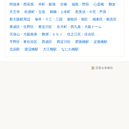
阿波座・西長堀
本町・船場
京橋
福島・野田
心斎橋
難波
天王寺
松屋町・玉造
鶴橋・上本町
恵美須・今宮・芦原
新大阪駅周辺
塚本・十三・三国
都島区・旭区
城東区・鶴見区
東成区・生野区
東淀川区
弁天町・西九条・大阪ドーム
天保山・大阪南港
舞洲・ＵＳＪ
住之江区・住吉区
平野区・東住吉区
西成区
西淀川区
肥後橋駅
淀屋橋駅
北浜駅
渡辺橋駅
大江橋駅
なにわ橋駅
広告を非表示