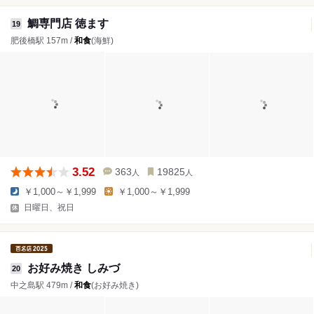
鯛専門店 徳ます
19
肥後橋駅 157m /
和食
(海鮮)
3.52
363
19825
人
人
￥1,000～￥1,999
￥1,000～￥1,999
日曜日、祝日
お好み焼き しみづ
20
中之島駅 479m /
和食
(お好み焼き)