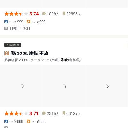
3.74
1099
22993
人
人
～￥999
～￥999
日曜日、祝日
鶏 soba 座銀 本店
3
肥後橋駅 209m / ラーメン、つけ麺、
和食
(鳥料理)
3.71
2315
63127
人
人
～￥999
～￥999
-