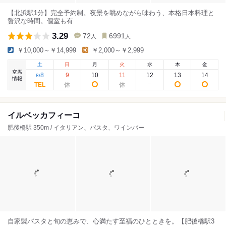
【北浜駅1分】完全予約制。夜景を眺めながら味わう、本格日本料理と
贅沢な時間。個室も有
3.29
72
6991
人
人
￥10,000～￥14,999
￥2,000～￥2,999
土
日
月
火
水
木
金
空席
8
9
10
11
12
13
14
8
/
情報
イルベッカフィーコ
肥後橋駅 350m / イタリアン、パスタ、ワインバー
自家製パスタと旬の恵みで、心満たす至福のひとときを。【肥後橋駅3