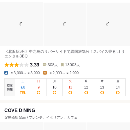
《北浜駅3分》中之島のリバーサイドで異国旅気分！スパイス香る"オリ
エンタルBBQ
3.39
308
13003
人
人
￥3,000～￥3,999
￥2,000～￥2,999
土
日
月
火
水
木
金
空席
8
9
10
11
12
13
14
8
/
情報
COVE DINING
淀屋橋駅 55m / フレンチ、イタリアン、カフェ