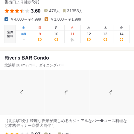
番出口より徒歩5分】
3.60
476
31353
人
人
￥4,000～￥4,999
￥1,000～￥1,999
土
日
月
火
水
木
金
空席
8
9
10
11
12
13
14
8
/
情報
River's BAR Condo
北浜駅 207m / バー、ダイニングバー
【北浜駅1分】綺麗な夜景が楽しめるカジュアルなバー◆コース料理な
ど本格ディナー◎愛犬同伴可