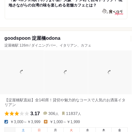
地さながらの台湾の味を楽しめる老舗カフェとは？
goodspoon 淀屋橋odona
淀屋橋駅 126m / ダイニングバー、イタリアン、カフェ
【淀屋橋駅直結】全140席！貸切や魅力的なコースで人気のお洒落イタ
リアン
3.17
306
11837
人
人
￥3,000～￥3,999
￥1,000～￥1,999
土
日
月
火
水
木
金