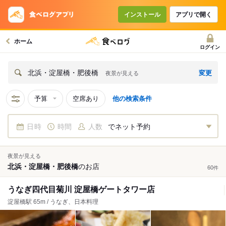
インストール
アプリで開く
ホーム
ログイン
変更
北浜・淀屋橋・肥後橋
夜景が見える
予算
空席あり
他の検索条件
日時
時間
人数
でネット予約
夜景が見える
北浜・淀屋橋・肥後橋
の
お店
60
件
うなぎ四代目菊川 淀屋橋ゲートタワー店
淀屋橋駅 65m / うなぎ、日本料理