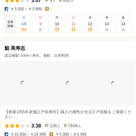
3.07
9
892
人
人
￥3,000～￥3,999
-
土
日
月
火
水
木
金
空席
8
9
10
11
12
13
14
8
/
情報
鮨 美寿志
渡辺橋駅 106m / 寿司、海鮮、日本料理
【創業1855年老舗江戸前寿司】職人の感性が光る江戸前鮨をご堪能くだ
さい
3.38
136
7688
人
人
￥15,000～￥19,999
￥5,000～￥5,999