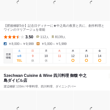
【肥後橋駅5分】記念日ディナーに★中之島の夜景と共に、創作料理と
ワインのマリアージュを堪能
3.50
112
8139
人
人
￥8,000～￥9,999
￥5,000～￥5,999
土
日
月
火
水
木
金
空席
8
9
10
11
12
13
14
8
/
情報
Szechwan Cuisine & Wine 四川料理 御馥 中之
島ダイビル店
渡辺橋駅 133m / 中華料理、四川料理、ダイニングバー