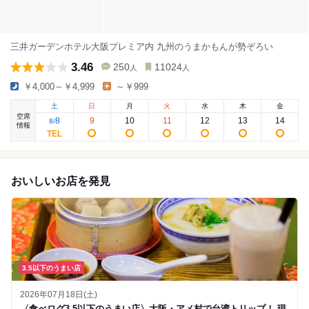
三井ガーデンホテル大阪プレミア内 九州のうまかもんが勢ぞろい
3.46
250
11024
人
人
￥4,000～￥4,999
～￥999
土
日
月
火
水
木
金
空席
8
9
10
11
12
13
14
8
/
情報
おいしいお店を発見
3.5以下のうまい店
2026年07月18日(土)
〈食べログ3.5以下のうまい店〉大阪・アメ村で台湾トリップ！ 現