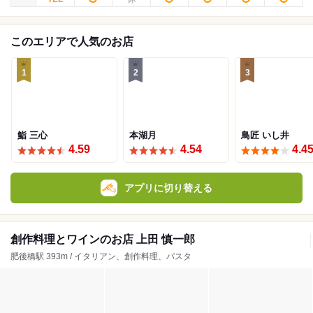
このエリアで人気のお店
1
2
3
鮨 三心
本湖月
鳥匠 いし井
4.59
4.54
4.4
アプリに切り替える
創作料理とワインのお店 上田 慎一郎
肥後橋駅 393m / イタリアン、創作料理、パスタ