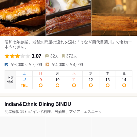
昭和七年創業、老舗卸問屋の流れを汲む「うなぎ四代目菊川」で名物一
本うなぎを。
3.07
32
372
人
人
￥6,000～￥7,999
￥4,000～￥4,999
土
日
月
火
水
木
金
空席
8
9
10
11
12
13
14
8
/
情報
Indian&Ethnic Dining BINDU
淀屋橋駅 197m / インド料理、居酒屋、アジア・エスニック