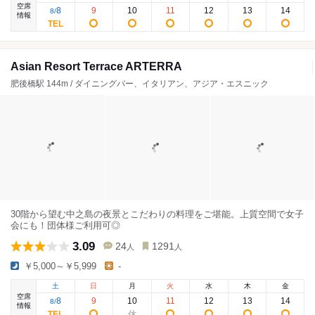
空席
8
9
10
11
12
13
14
8
/
情報
Asian Resort Terrace ARTERRA
肥後橋駅 144m / ダイニングバー、イタリアン、アジア・エスニック
30階から望む中之島の夜景とこだわりの料理をご堪能。上質空間で女子
会にも！団体様ご利用可◎
3.09
24
1291
人
人
￥5,000～￥5,999
-
土
日
月
火
水
木
金
空席
8
9
10
11
12
13
14
8
/
情報