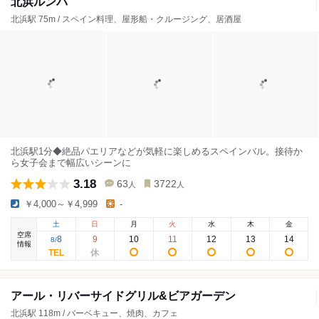
北浜ルンバ
北浜駅 75m / スペイン料理、屋形船・クルージング、居酒屋
北浜駅1分◆絶品パエリアなどが気軽に楽しめるスペインバル。接待か
ら女子会まで幅広いシーンに
3.18
63
3722
人
人
￥4,000～￥4,999
-
土
日
月
火
水
木
金
空席
8
9
10
11
12
13
14
8
/
情報
アール・リバーサイドグリル&ビアガーデン
北浜駅 118m / バーベキュー、焼肉、カフェ