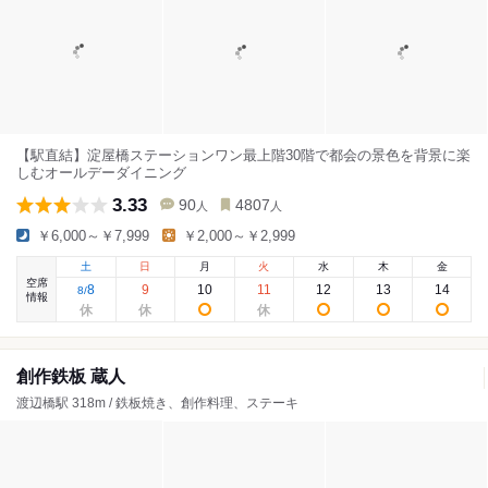
【駅直結】淀屋橋ステーションワン最上階30階で都会の景色を背景に楽
しむオールデーダイニング
3.33
90
4807
人
人
￥6,000～￥7,999
￥2,000～￥2,999
土
日
月
火
水
木
金
空席
8
9
10
11
12
13
14
8
/
情報
創作鉄板 蔵人
渡辺橋駅 318m / 鉄板焼き、創作料理、ステーキ