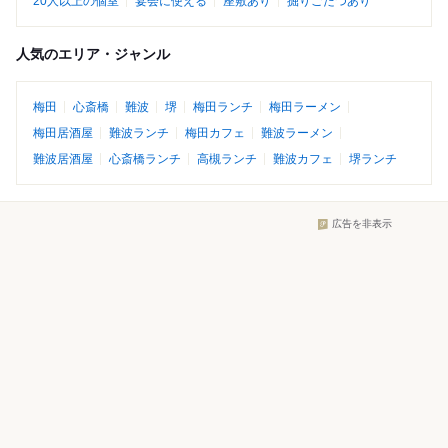
20人以上の個室
宴会に使える
座敷あり
掘りごたつあり
人気のエリア・ジャンル
梅田
心斎橋
難波
堺
梅田ランチ
梅田ラーメン
梅田居酒屋
難波ランチ
梅田カフェ
難波ラーメン
難波居酒屋
心斎橋ランチ
高槻ランチ
難波カフェ
堺ランチ
広告を非表示