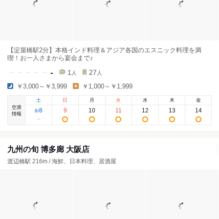
【淀屋橋駅2分】本格インド料理＆アジア各国のエスニック料理を満
喫！お一人さまから宴会まで♪
-
1
27
人
人
￥3,000～￥3,999
￥1,000～￥1,999
土
日
月
火
水
木
金
空席
8
9
10
11
12
13
14
8
/
情報
九州の旬 博多廊 大阪店
渡辺橋駅 216m / 海鮮、日本料理、居酒屋