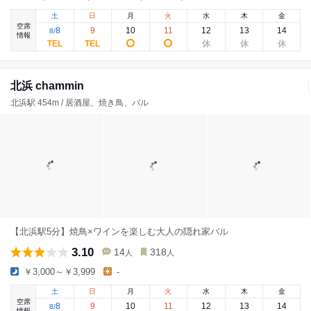
土
日
月
火
水
木
金
空席
8
9
10
11
12
13
14
8
/
情報
北浜 chammin
北浜駅 454m / 居酒屋、焼き鳥、バル
【北浜駅5分】焼鳥×ワインを楽しむ大人の隠れ家バル
3.10
14
318
人
人
￥3,000～￥3,999
-
土
日
月
火
水
木
金
空席
8
9
10
11
12
13
14
8
/
情報