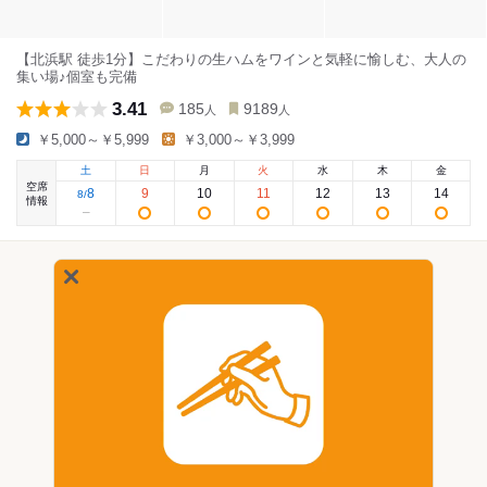
【北浜駅 徒歩1分】こだわりの生ハムをワインと気軽に愉しむ、大人の
集い場♪個室も完備
3.41
185
9189
人
人
￥5,000～￥5,999
￥3,000～￥3,999
土
日
月
火
水
木
金
空席
8
9
10
11
12
13
14
8
/
情報