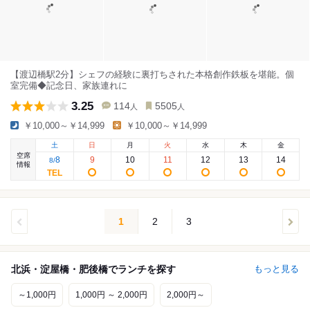
【渡辺橋駅2分】シェフの経験に裏打ちされた本格創作鉄板を堪能。個
室完備◆記念日、家族連れに
3.25
114
5505
人
人
￥10,000～￥14,999
￥10,000～￥14,999
土
日
月
火
水
木
金
空席
8
9
10
11
12
13
14
8
/
情報
1
2
3
北浜・淀屋橋・肥後橋でランチを探す
もっと見る
～1,000円
1,000円 ～ 2,000円
2,000円～