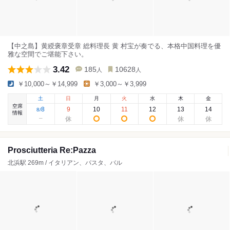
【中之島】黄綬褒章受章 総料理長 黄 村宝が奏でる、本格中国料理を優
雅な空間でご堪能下さい。
3.42
185
10628
人
人
￥10,000～￥14,999
￥3,000～￥3,999
土
日
月
火
水
木
金
空席
8
9
10
11
12
13
14
8
/
情報
Prosciutteria Re:Pazza
北浜駅 269m / イタリアン、パスタ、バル