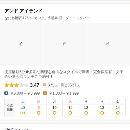
アンド アイランド
なにわ橋駅 176m / カフェ、創作料理、ダイニングバー
淀屋橋駅5分◆多彩な料理を自由なスタイルで満喫！完全個室有！女子
会や宴会◎ランチご予約可！
3.47
375
25537
人
人
￥3,000～￥3,999
￥1,000～￥1,999
土
日
月
火
水
木
金
空席
8
9
10
11
12
13
14
8
/
情報