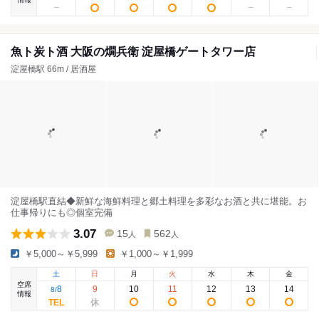
魚ト炭ト酒 大阪の燗兵衛 淀屋橋ゲートタワー店
淀屋橋駅 66m / 居酒屋
淀屋橋駅直結◆新鮮な海鮮料理と郷土料理を多彩なお酒と共に堪能。お
仕事帰りにも◎個室完備
3.07
15
562
人
人
￥5,000～￥5,999
￥1,000～￥1,999
土
日
月
火
水
木
金
空席
8
9
10
11
12
13
14
8
/
情報