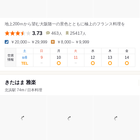
地上200ｍから望む大阪随一の景色とともに極上のフランス料理を
3.73
463
25417
人
人
￥20,000～￥29,999
￥8,000～￥9,999
土
日
月
火
水
木
金
空席
8
9
10
11
12
13
14
8
/
情報
きたはま 雅楽
北浜駅 74m / 日本料理