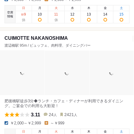
日
月
火
水
木
金
土
空席
9
10
11
12
13
14
15
8
/
情報
CUIMOTTE NAKANOSHIMA
渡辺橋駅 95m / ビュッフェ、肉料理、ダイニングバー
肥後橋駅徒歩3分◆ランチ・カフェ・ディナーが利用できるダイニン
グ。ご宴会での利用も大歓迎！
3.11
24
2421
人
人
￥2,000～￥2,999
～￥999
日
月
火
水
木
金
土