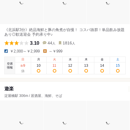
《北浜駅3分》絶品海鮮と豚の角煮が自慢！ コスパ抜群！単品飲み放題
あり◎歓送迎会 予約承り中♪
3.10
44
1816
人
人
￥2,000～￥2,999
～￥999
日
月
火
水
木
金
土
空席
9
10
11
12
13
14
15
8
/
情報
遊楽
淀屋橋駅 306m / 居酒屋、海鮮、そば