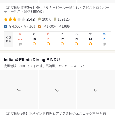
【淀屋橋駅徒歩3分】樽生ベルギービールを愉しむビアビストロ！パー
ティー利用・貸切利用OK！
3.43
200
15912
人
人
￥4,000～￥4,999
￥1,000～￥1,999
日
月
火
水
木
金
土
空席
9
10
11
12
13
14
15
8
/
情報
Indian&Ethnic Dining BINDU
淀屋橋駅 197m / インド料理、居酒屋、アジア・エスニック
【淀屋橋駅2分】本格インド料理＆アジア各国のエスニック料理を満