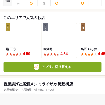
情報
このエリアで人気のお店
1
2
3
鮨 三心
本湖月
鳥匠 いし井
4.59
4.54
4.4
アプリに切り替える
旨唐揚げと居酒メシ ミライザカ 淀屋橋店
淀屋橋駅 94m / 居酒屋、焼き鳥、もつ鍋