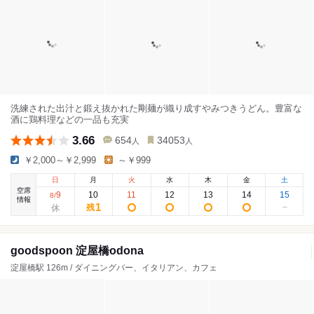
洗練された出汁と鍛え抜かれた剛麺が織り成すやみつきうどん。豊富な
酒に鶏料理などの一品も充実
3.66
654
34053
人
人
￥2,000～￥2,999
～￥999
日
月
火
水
木
金
土
空席
9
10
11
12
13
14
15
8
/
情報
1
残
goodspoon 淀屋橋odona
淀屋橋駅 126m / ダイニングバー、イタリアン、カフェ