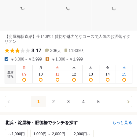
【淀屋橋駅直結】全140席！貸切や魅力的なコースで人気のお洒落イタ
リアン
3.17
306
11839
人
人
￥3,000～￥3,999
￥1,000～￥1,999
日
月
火
水
木
金
土
空席
9
10
11
12
13
14
15
8
/
情報
1
2
3
4
5
北浜・淀屋橋・肥後橋でランチを探す
もっと見る
～1,000円
1,000円 ～ 2,000円
2,000円～