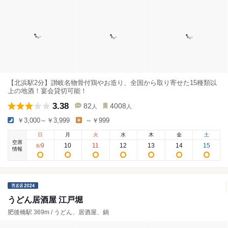
【北浜駅2分】讃岐名物骨付鶏やお造り、全国から取り寄せた15種類以
上の地酒！宴会貸切可能！
3.38
82
4008
人
人
￥3,000～￥3,999
～￥999
日
月
火
水
木
金
土
空席
9
10
11
12
13
14
15
8
/
情報
うどん居酒屋 江戸堀
肥後橋駅 369m / うどん、居酒屋、鍋