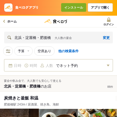
インストール
アプリで開く
ホーム
ログイン
変更
北浜・淀屋橋・肥後橋
大人数の宴会
予算
空席あり
他の検索条件
日時
時間
人数
でネット予約
宴会や飲み会で、大人数でも安心して使える
北浜・淀屋橋・肥後橋
の
お店
88
件
炭焼きと釜飯 和温
肥後橋駅 243m / 居酒屋、焼き鳥、海鮮