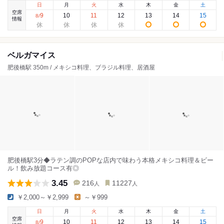
日
月
火
水
木
金
土
空席
9
10
11
12
13
14
15
8
/
情報
ベルガマイス
肥後橋駅 350m / メキシコ料理、ブラジル料理、居酒屋
肥後橋駅3分◆ラテン調のPOPな店内で味わう本格メキシコ料理＆ビー
ル！飲み放題コース有◎
3.45
216
11227
人
人
￥2,000～￥2,999
～￥999
日
月
火
水
木
金
土
空席
9
10
11
12
13
14
15
8
/