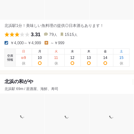
北浜駅1分！美味しい魚料理の提供◎日本酒もあります！
3.31
79
1515
人
人
￥4,000～￥4,999
～￥999
日
月
火
水
木
金
土
空席
9
10
11
12
13
14
15
8
/
情報
北浜の和がや
北浜駅 69m / 居酒屋、海鮮、寿司