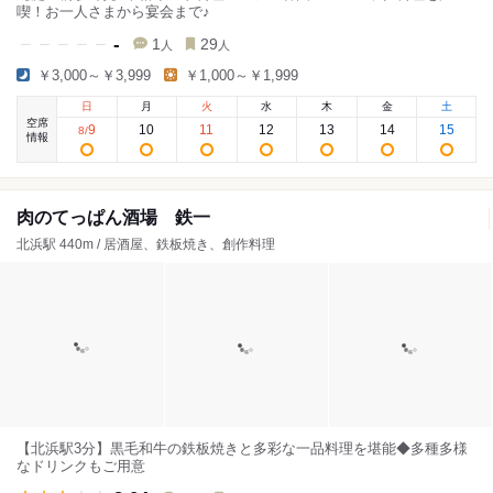
喫！お一人さまから宴会まで♪
-
1
29
人
人
￥3,000～￥3,999
￥1,000～￥1,999
日
月
火
水
木
金
土
空席
9
10
11
12
13
14
15
8
/
情報
肉のてっぱん酒場 鉄一
北浜駅 440m / 居酒屋、鉄板焼き、創作料理
【北浜駅3分】黒毛和牛の鉄板焼きと多彩な一品料理を堪能◆多種多様
なドリンクもご用意