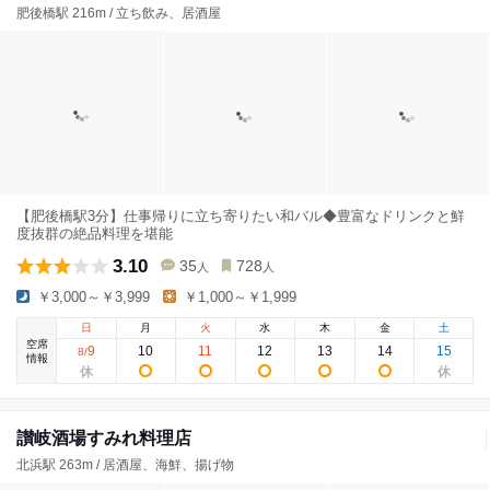
肥後橋駅 216m / 立ち飲み、居酒屋
【肥後橋駅3分】仕事帰りに立ち寄りたい和バル◆豊富なドリンクと鮮
度抜群の絶品料理を堪能
3.10
35
728
人
人
￥3,000～￥3,999
￥1,000～￥1,999
日
月
火
水
木
金
土
空席
9
10
11
12
13
14
15
8
/
情報
讃岐酒場すみれ料理店
北浜駅 263m / 居酒屋、海鮮、揚げ物