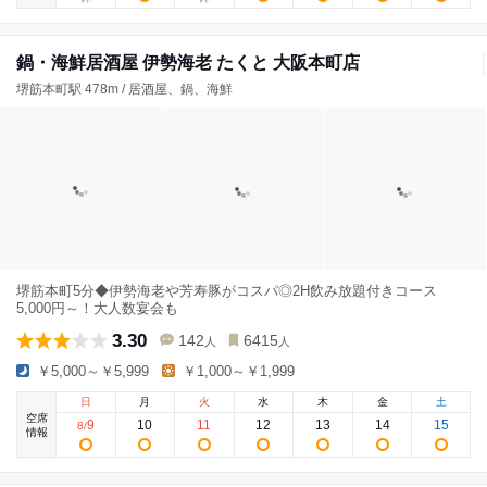
鍋・海鮮居酒屋 伊勢海老 たくと 大阪本町店
堺筋本町駅 478m / 居酒屋、鍋、海鮮
堺筋本町5分◆伊勢海老や芳寿豚がコスパ◎2H飲み放題付きコース
5,000円～！大人数宴会も
3.30
142
6415
人
人
￥5,000～￥5,999
￥1,000～￥1,999
日
月
火
水
木
金
土
空席
9
10
11
12
13
14
15
8
/
情報