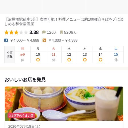
【淀屋橋駅徒歩3分】喫煙可能！料理メニューは約100種◎そばを〆に楽
しめる和食居酒屋
3.38
126
5206
人
人
￥4,000～￥4,999
￥4,000～￥4,999
日
月
火
水
木
金
土
空席
9
10
11
12
13
14
15
8
/
情報
おいしいお店を発見
3.5以下のうまい店
2026年07月18日(土)