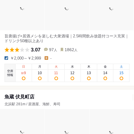
旨唐揚げ×居酒メシを楽しむ大衆酒場｜2.5時間飲み放題付コース充実｜
ドリンク50種以上あり
3.07
97
1862
人
人
￥2,000～￥2,999
-
日
月
火
水
木
金
土
空席
9
10
11
12
13
14
15
8
/
情報
魚蔵 伏見町店
北浜駅 281m / 居酒屋、海鮮、寿司