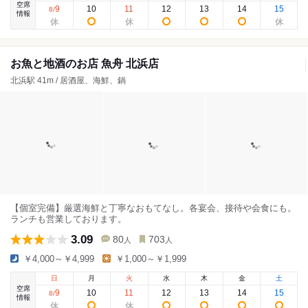
空席
9
10
11
12
13
14
15
8
/
情報
お魚と地酒のお店 魚舟 北浜店
北浜駅 41m / 居酒屋、海鮮、鍋
【個室完備】厳選海鮮と丁寧なおもてなし。各宴会、接待や会食にも。
ランチも営業しております。
3.09
80
703
人
人
￥4,000～￥4,999
￥1,000～￥1,999
日
月
火
水
木
金
土
空席
9
10
11
12
13
14
15
8
/
情報