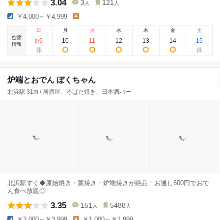
3.04
3
121
人
人
￥4,000～￥4,999
-
日
月
火
水
木
金
土
空席
9
10
11
12
13
14
15
8
/
情報
炉端とおでん ぼくちゃん
北浜駅 31m / 居酒屋、ろばた焼き、日本酒バー
北浜駅すぐ◆原始焼き・藁焼き・炉端焼きが絶品！お通し600円でおで
ん食べ放題◎
3.35
151
5488
人
人
￥3,000～￥3,999
￥1,000～￥1,999