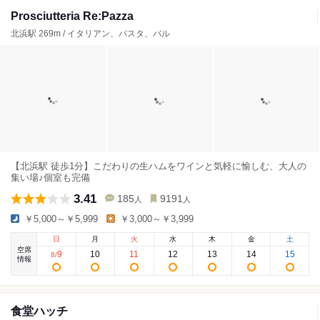
Prosciutteria Re:Pazza
北浜駅 269m / イタリアン、パスタ、バル
【北浜駅 徒歩1分】こだわりの生ハムをワインと気軽に愉しむ、大人の
集い場♪個室も完備
3.41
185
9191
人
人
￥5,000～￥5,999
￥3,000～￥3,999
日
月
火
水
木
金
土
空席
9
10
11
12
13
14
15
8
/
情報
食堂ハッチ