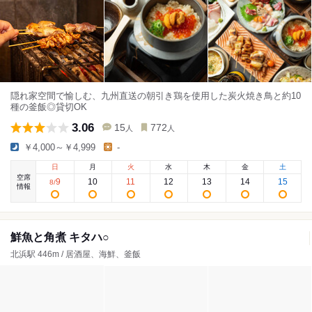
隠れ家空間で愉しむ、九州直送の朝引き鶏を使用した炭火焼き鳥と約10
種の釜飯◎貸切OK
3.06
15
772
人
人
￥4,000～￥4,999
-
日
月
火
水
木
金
土
空席
9
10
11
12
13
14
15
8
/
情報
鮮魚と角煮 キタハ○
北浜駅 446m / 居酒屋、海鮮、釜飯