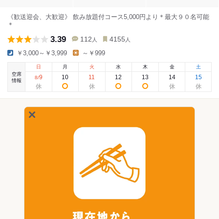
《歓送迎会、大歓迎》 飲み放題付コース5,000円より＊最大９０名可能
＊
3.39
112
4155
人
人
￥3,000～￥3,999
～￥999
日
月
火
水
木
金
土
空席
9
10
11
12
13
14
15
8
/
情報