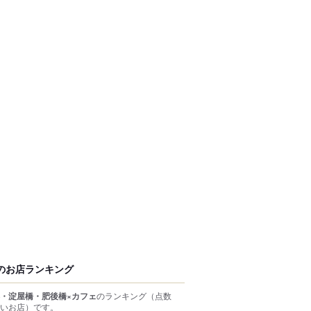
のお店ランキング
・淀屋橋・肥後橋×カフェ
のランキング
（点数
いお店）
です。