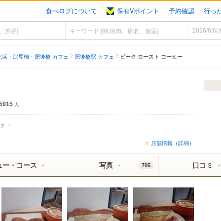
食べログについて
保有Vポイント
予約確認
行っ
北浜・淀屋橋・肥後橋 カフェ
肥後橋駅 カフェ
ピーク ロースト コーヒー
5915
人
ェ
店舗情報（詳細）
ュー・コース
写真
口コミ
705