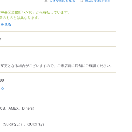
大きな地図を見る
周辺のお店を探す
中央区道修町4-7-10」から移転しています。
新のものとは異なります。
報を見る
m
は変更となる場合がございますので、ご来店前に店舗にご確認ください。
99
見る
JCB、AMEX、Diners）
Suicaなど）、QUICPay）