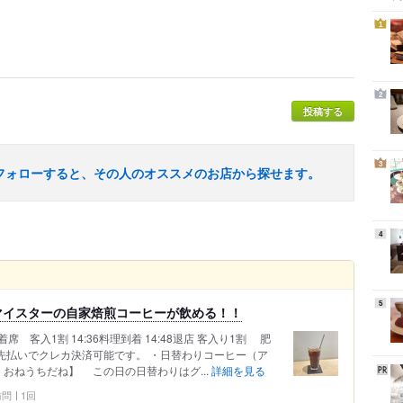
1
2
投稿する
3
フォローすると、その人のオススメのお店から探せます。
4
5
マイスターの自家焙煎コーヒーが飲める！！
席 客入1割 14:36料理到着 14:48退店 客入り1割 肥
先払いでクレカ決済可能です。 ・日替わりコーヒー（ア
 おねうちだね】 この日の日替わりはグ...
詳細を見る
 訪問
1回