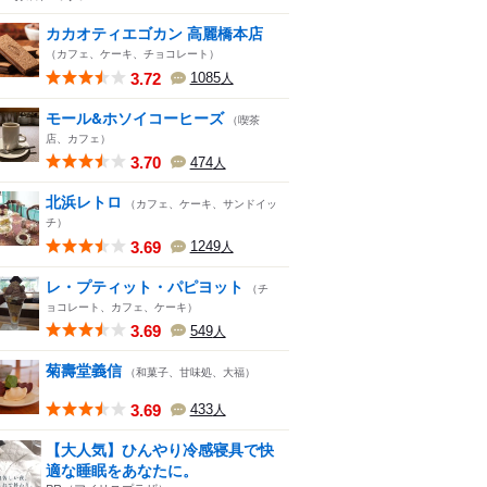
カカオティエゴカン 高麗橋本店
（カフェ、ケーキ、チョコレート）
3.72
1085
人
モール&ホソイコーヒーズ
（喫茶
店、カフェ）
3.70
474
人
北浜レトロ
（カフェ、ケーキ、サンドイッ
チ）
3.69
1249
人
レ・プティット・パピヨット
（チ
ョコレート、カフェ、ケーキ）
3.69
549
人
菊壽堂義信
（和菓子、甘味処、大福）
3.69
433
人
【大人気】ひんやり冷感寝具で快
適な睡眠をあなたに。