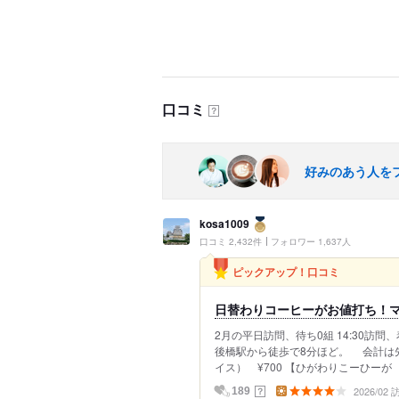
口コミ
？
好みのあう人を
kosa1009
口コミ 2,432件
フォロワー 1,637人
ピックアップ！口コミ
日替わりコーヒーがお値打ち！
2月の平日訪問、待ち0組 14:30訪問、着
後橋駅から徒歩で8分ほど。 会計は
イス） ¥700 【ひがわりこーひーが
2026/02
？
189