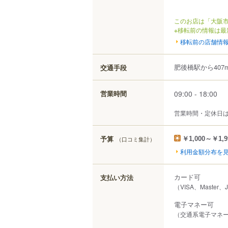
このお店は「大阪市
※移転前の情報は最
移転前の店舗情
肥後橋駅から407
交通手段
09:00 - 18:00
営業時間
営業時間・定休日
予算
（口コミ集計）
￥1,000～￥1,9
利用金額分布を
カード可
支払い方法
（VISA、Master、
電子マネー可
（交通系電子マネー（