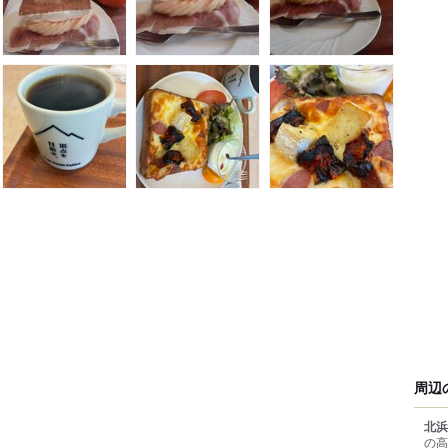
周辺
北浜
の高