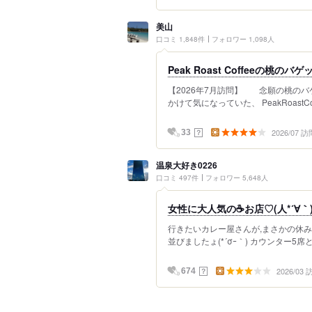
美山
口コミ 1,848件
フォロワー 1,098人
Peak Roast Coffeeの桃のバ
【2026年7月訪問】 念願の桃のバ
かけて気になっていた、 PeakRoastCof
2026/07 訪
？
33
温泉大好き0226
口コミ 497件
フォロワー 5,648人
女性に大人気の☕お店♡(人*´∀｀
行きたいカレー屋さんが,まさかの休みで[
並びましたょ(*´σｰ｀) カウンター5席
2026/03
？
674