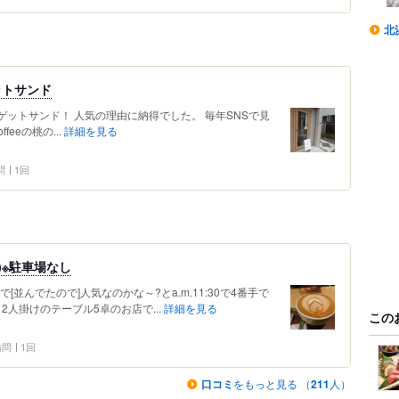
北
ゲットサンド
ゲットサンド！ 人気の理由に納得でした。 毎年SNSで見
feeの桃の...
詳細を見る
問
1回
)※駐車場なし
並んでたので]人気なのかな～?とa.m.11:30で4番手で
と2人掛けのテーブル5卓のお店で...
詳細を見る
この
 訪問
1回
口コミ
をもっと見る （
211
人）