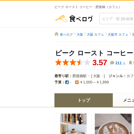
ピーク ロースト コーヒー - 肥後橋（カフェ）
食べログ
食べログ
大阪
大阪 カフェ
大阪市 カフェ
ピーク ロースト コーヒー
3.57
211
人
最寄り駅：
肥後橋駅
[
大阪
]
ジャンル：
カフ
予算：
-
￥1,000～￥1,999
トップ
メニ