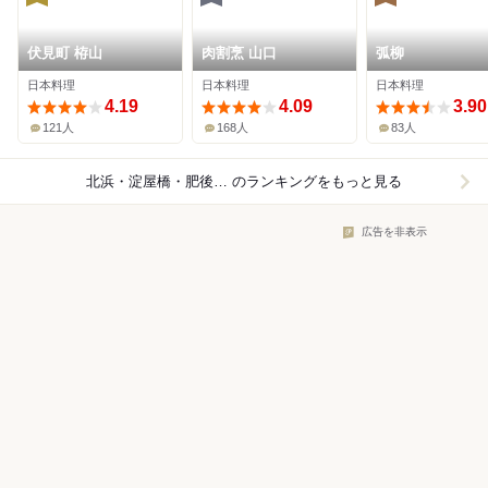
伏見町 栫山
肉割烹 山口
弧柳
日本料理
日本料理
日本料理
4.19
4.09
3.90
121人
168人
83人
北浜・淀屋橋・肥後橋×日本料理
のランキングをもっと見る
広告を非表示