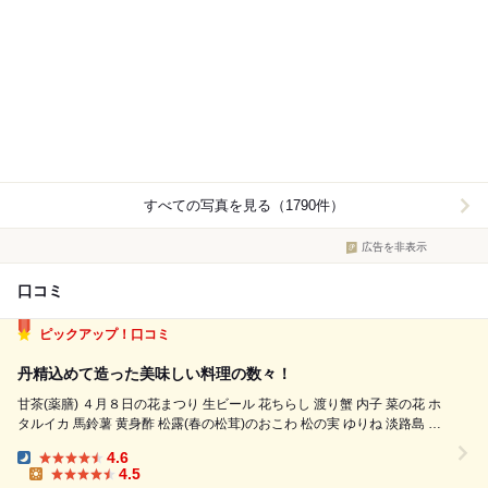
すべての写真を見る（1790件）
広告を非表示
口コミ
ピックアップ！口コミ
丹精込めて造った美味しい料理の数々！
甘茶(薬膳) ４月８日の花まつり 生ビール 花ちらし 渡り蟹 内子 菜の花 ホ
タルイカ 馬鈴薯 黄身酢 松露(春の松茸)のおこわ 松の実 ゆりね 淡路島 お
椀 鮑 蛤(三重) 平貝 赤貝 ミル貝(泉州) 六種類の貝 うすい豆 豆腐 柚子の香
4.6
昆布出汁のみ鰹...
Dinner:
4.5
Lunch: