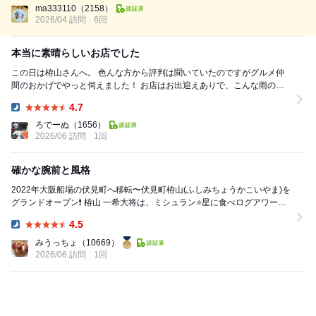
ma333110
（2158）
2026/04 訪問
6回
本当に素晴らしいお店でした
この日は栫山さんへ。 色んな方から評判は聞いていたのですがグルメ仲
間のおかげでやっと伺えました！ お店はお出迎えありで、こんな雨の中
だと入れるか入れないかわかるだけでもあり...
4.7
Dinner:
ろでーぬ
（1656）
2026/06 訪問
1回
確かな腕前と風格
2022年大阪船場の伏見町へ移転〜伏見町栫山(ふしみちょうかこいやま)を
グランドオープン❗️ 栫山 一希大将は、ミシュラン⭐️星に食べログアワード
ブロンズを取得する実力者。 ...
4.5
Dinner:
みうっちょ
（10669）
2026/06 訪問
1回