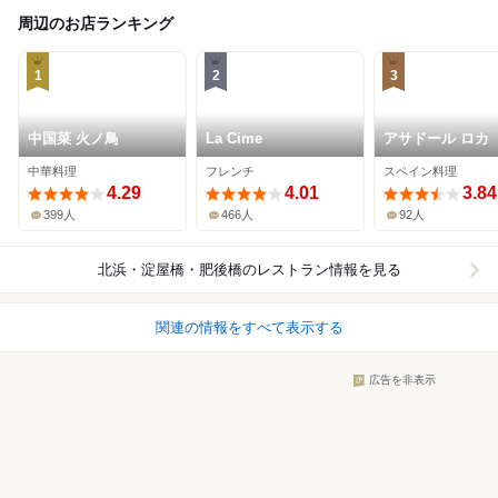
周辺のお店ランキング
1
2
3
中国菜 火ノ鳥
La Cime
アサドール ロカ
中華料理
フレンチ
スペイン料理
4.29
4.01
3.84
399人
466人
92人
北浜・淀屋橋・肥後橋
のレストラン情報を見る
関連の情報をすべて表示する
広告を非表示