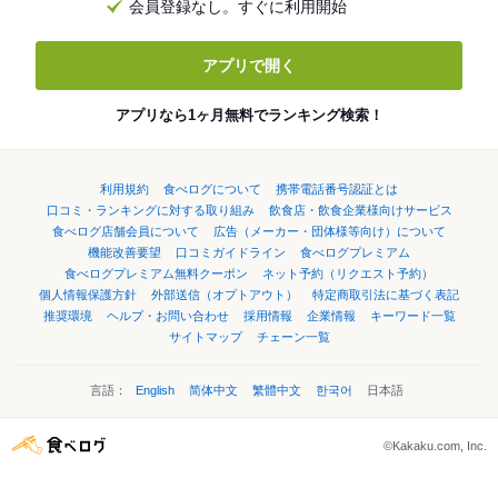
会員登録なし。すぐに利用開始
アプリで開く
アプリなら1ヶ月無料でランキング検索！
利用規約
食べログについて
携帯電話番号認証とは
口コミ・ランキングに対する取り組み
飲食店・飲食企業様向けサービス
食べログ店舗会員について
広告（メーカー・団体様等向け）について
機能改善要望
口コミガイドライン
食べログプレミアム
食べログプレミアム無料クーポン
ネット予約（リクエスト予約）
個人情報保護方針
外部送信（オプトアウト）
特定商取引法に基づく表記
推奨環境
ヘルプ・お問い合わせ
採用情報
企業情報
キーワード一覧
サイトマップ
チェーン一覧
言語：
English
简体中文
繁體中文
한국어
日本語
©Kakaku.com, Inc.