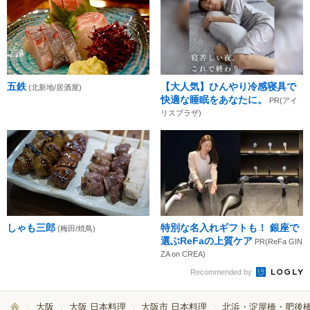
五鉄
【大人気】ひんやり冷感寝具で
(北新地/居酒屋)
快適な睡眠をあなたに。
PR(アイ
リスプラザ)
しゃも三郎
特別な名入れギフトも！ 銀座で
(梅田/焼鳥)
選ぶReFaの上質ケア
PR(ReFa GIN
ZA on CREA)
Recommended by
大阪
大阪 日本料理
大阪市 日本料理
北浜・淀屋橋・肥後橋