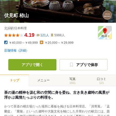
伏見町 栫山
北浜駅/日本料理
4.19
121
人
5988
人
￥40,000～￥49,999
￥20,000～￥29,999
店舗情報（詳細）
アプリで開く
アプリで保存
写真
口コミ
トップ
メニュー
1551
121
茶の湯の精神を汲む和の空間に身を委ね、古き良き歳時の風景が
浮かぶ風情たっぷりの料理を。
かつて茶道の稽古場だった場所に看板を掲げる日本料理店。「貝寄風」「盂
蘭盆」「重陽」といった歳時や大阪文化を軸にした月替わりの献立には、題