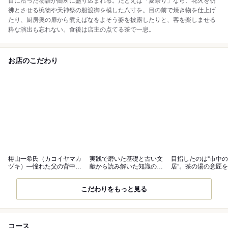
目に沿った物語が随所に盛り込まれる。たとえば「夏祭り」なら、花火を彷
彿とさせる椀物や天神祭の船渡御を模した八寸を。目の前で焼き物を仕上げ
たり、厨房奥の扉から煮えばなをよそう姿を披露したりと、客を楽しませる
粋な演出も忘れない。食後は店主の点てる茶で一息。
お店のこだわり
栫山一希氏（カコイヤマカ
実践で磨いた基礎と古い文
目指したのは“市中
ヅキ）―憧れた父の背中を
献から読み解いた知識の両
居”。茶の湯の意匠
追いかけて
輪で
た空間
こだわりをもっと見る
コース