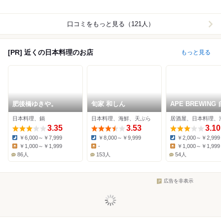
口コミをもっと見る（121人）
[PR] 近くの日本料理のお店
もっと見る
肥後橋ゆきや。
旬家 和しん
APE BREWING
製クラフトビー
日本料理、鍋
日本料理、海鮮、天ぷら
居酒屋、日本料理、
と肴とおばんざ
3.35
3.53
3.10
￥6,000～￥7,999
￥8,000～￥9,999
￥2,000～￥2,999
Dinner:
Dinner:
Dinner:
￥1,000～￥1,999
-
￥1,000～￥1,999
Lunch:
Lunch:
Lunch:
86人
153人
54人
広告を非表示