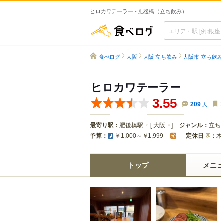
ヒロカワテーラー - 肥後橋（立ち飲み）
食べログ
食べログ
大阪
大阪 立ち飲み
大阪市 立ち飲
ヒロカワテーラー
3.55
209
人
最寄り駅：
肥後橋駅
[
大阪
]
ジャンル：
立ち
予算：
定休日
：
￥1,000～￥1,999
-
トップ
メニ