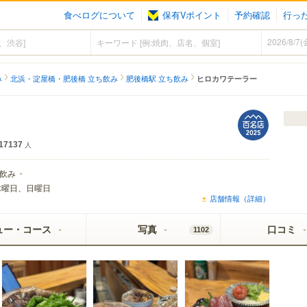
食べログについて
保有Vポイント
予約確認
行っ
み
北浜・淀屋橋・肥後橋 立ち飲み
肥後橋駅 立ち飲み
ヒロカワテーラー
17137
人
飲み
木曜日、日曜日
店舗情報（詳細）
ュー・コース
写真
口コミ
1102