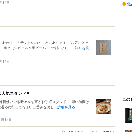
問
1回
北
へ徒歩４、５分くらいのところにあります。 お店に入っ
 半々（生ビール＆黒ビール）で乾杯です。 ...
詳細を見
問
1回
大人気スタンド❤︎
この
や2軒目使いでも時々立ち寄るお手軽スタンド。 ⁡ 早い時間は
は遅めに行ってちょいと呑みなおし...
詳細を見る
 訪問
1回
をもっと見る （
人）