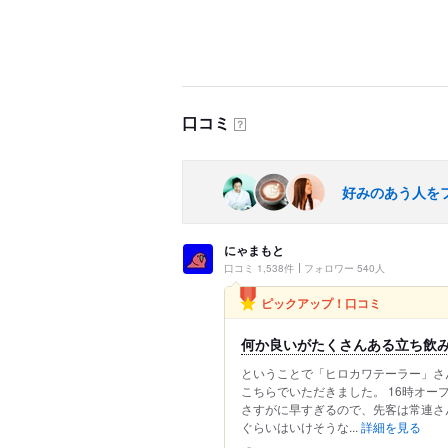
口コミ
？
好みのあう人を
にゃまもと
口コミ 1,538件
フォロワー 540人
ピックアップ！口コミ
何か良いがたくさんある立ち飲
ということで「ヒロカワテーラー」さ
こちらでいただきました。 16時オ
さすがに早すぎるので、先客は常連さん
ぐらいはいけそうな...
詳細を見る