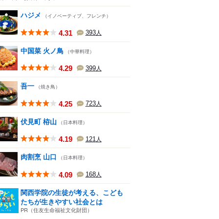
ハジメ
（イノベーティブ、フレンチ）
4.31
393
人
中国菜 火ノ鳥
（中華料理）
4.29
399
人
吾一
（焼き鳥）
4.25
723
人
伏見町 栫山
（日本料理）
4.19
121
人
肉割烹 山口
（日本料理）
4.09
168
人
関西学院の生徒が考える、こども
たちが生きやすい社会とは
PR（住友生命福祉文化財団）