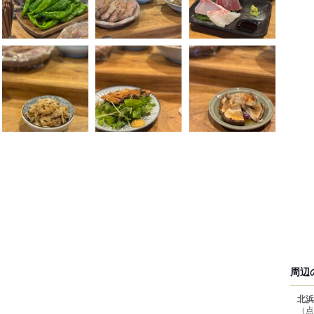
周辺
北浜
（点