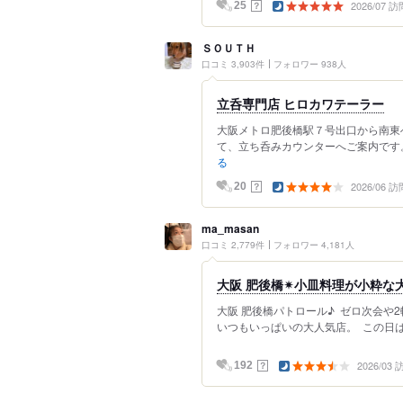
2026/07 訪
？
25
ＳＯＵＴＨ
口コミ 3,903件
フォロワー 938人
立呑専門店 ヒロカワテーラー
大阪メトロ肥後橋駅７号出口から南東
て、立ち呑みカウンターへご案内です。
る
2026/06 訪
？
20
ma_masan
口コミ 2,779件
フォロワー 4,181人
大阪 肥後橋✴︎小皿料理が小粋な
大阪 肥後橋パトロール♪ ⁡ ゼロ次会
いつもいっぱいの大人気店。 ⁡ この日
2026/03
？
192