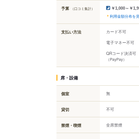
予算
（口コミ集計）
￥1,000～￥1,9
利用金額分布を
カード不可
支払い方法
電子マネー不可
QRコード決済可
（PayPay）
席・設備
無
個室
不可
貸切
全席禁煙
禁煙・喫煙