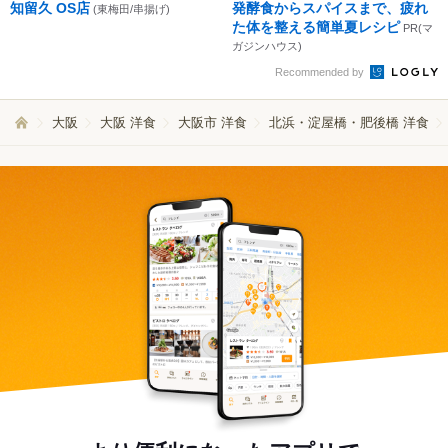
知留久 OS店
発酵食からスパイスまで、疲れ
(東梅田/串揚げ)
た体を整える簡単夏レシピ
PR(マ
ガジンハウス)
Recommended by
大阪
大阪 洋食
大阪市 洋食
北浜・淀屋橋・肥後橋 洋食