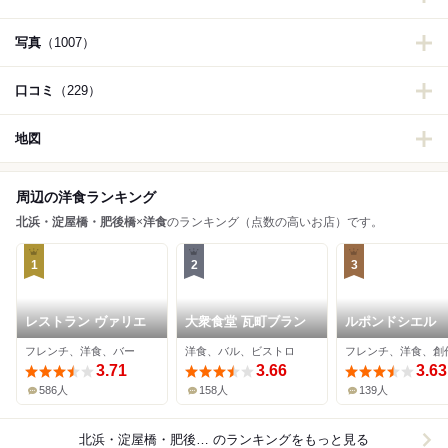
写真
（1007）
口コミ
（229）
地図
周辺の洋食ランキング
北浜・淀屋橋・肥後橋
×
洋食
のランキング（点数の高いお店）です。
1
2
3
レストラン ヴァリエ
大衆食堂 瓦町ブラン
ルポンドシエル
フレンチ、洋食、バー
洋食、バル、ビストロ
フレンチ、洋食、創
3.71
3.66
3.63
586人
158人
139人
北浜・淀屋橋・肥後橋×洋食
のランキングをもっと見る