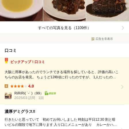
すべての写真を見る（1109件）
広告を非表示
口コミ
ピックアップ！口コミ
大阪に用事があったのでランチできる場所を探していると、評価の高いこ
ちらのお店を発見。 ちょうど12時頃に行ったのですが、 1人だったので
入れました。 豚ヘレカツ おろしポン酢(1000円) ご飯とスープとヘレカツ
4.0
でこの値段。 安いと思います。 丸々としたヘレカツは分厚く柔...
Lunch:
RiRiRi( ˙ᵕ˙ )
（99）
2025/03 訪問
1回
濃厚デミグラス‼️
行きたいと思っていて 初めてお伺いしました 時刻は平日12:30 割と暗
いビルの階段で地下に降ります 入り口にメニューがあり カレーかハヤ