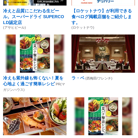
冷えと品質にこだわる生ビー
【ロケットナウ】が利用できる
ル。スーパードライ SUPERCO
食べログ掲載店舗をご紹介しま
LD認定店
す。
(アサヒビール)
(ロケットナウ)
冷えも紫外線も怖くない！夏を
ラ・ベ
(西梅田/フレンチ)
心地よく過ごす簡単レシピ
PR(マ
ガジンハウス)