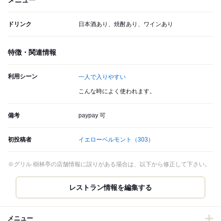
メニュー
ドリンク
日本酒あり、焼酎あり、ワインあり
特徴・関連情報
利用シーン
一人で入りやすい
こんな時によく使われます。
備考
paypay 可
初投稿者
イエローベルモント
（303）
※グリル 樹林亭の店舗情報に誤りがある場合は、以下から修正して下さい。
レストラン情報を編集する
メニュー