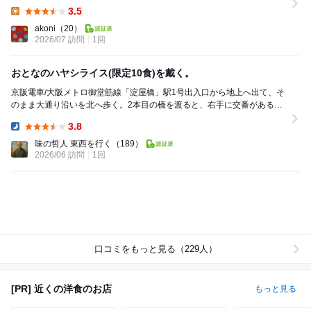
シライスかミックスフライか は...
3.5
Lunch:
akoni
（20）
2026/07 訪問
1回
おとなのハヤシライス(限定10食)を戴く。
京阪電車/大阪メトロ御堂筋線「淀屋橋」駅1号出入口から地上へ出て、そ
のまま大通り沿いを北へ歩く。2本目の橋を渡ると、右手に交番がある。
その小路を右折すれば、すぐに『グリル樹林亭...
3.8
Dinner:
味の哲人 東西を行く
（189）
2026/06 訪問
1回
口コミをもっと見る（229人）
[PR] 近くの洋食のお店
もっと見る