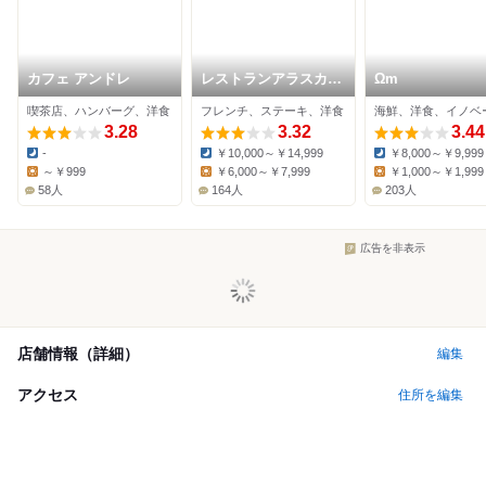
カフェ アンドレ
レストランアラスカ
Ωm
フェスティバルタワー
喫茶店、ハンバーグ、洋食
フレンチ、ステーキ、洋食
3.28
3.32
3.44
-
￥10,000～￥14,999
￥8,000～￥9,999
Dinner:
Dinner:
Dinner:
～￥999
￥6,000～￥7,999
￥1,000～￥1,999
Lunch:
Lunch:
Lunch:
58人
164人
203人
広告を非表示
店舗情報（詳細）
編集
アクセス
住所を編集