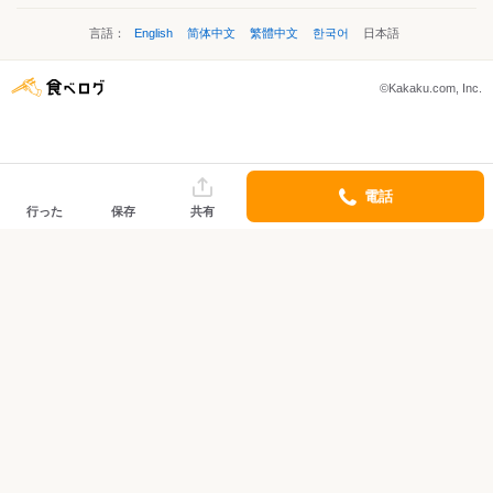
言語：
English
简体中文
繁體中文
한국어
日本語
©Kakaku.com, Inc.
電話
行った
保存
共有