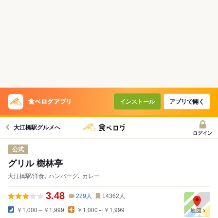
インストール
アプリで開く
大江橋駅グルメへ
ログイン
公式
グリル 樹林亭
大江橋駅/洋食､ ハンバーグ､ カレー
3.48
229
人
14362
人
￥1,000～￥1,999
￥1,000～￥1,999