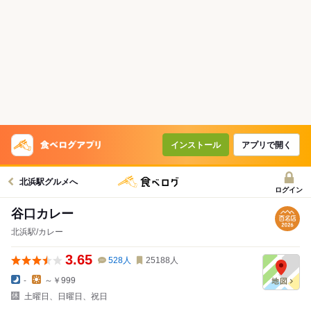
インストール
アプリで開く
北浜駅グルメへ
ログイン
谷口カレー
北浜駅/カレー
3.65
528
人
25188
人
-
～￥999
土曜日、日曜日、祝日