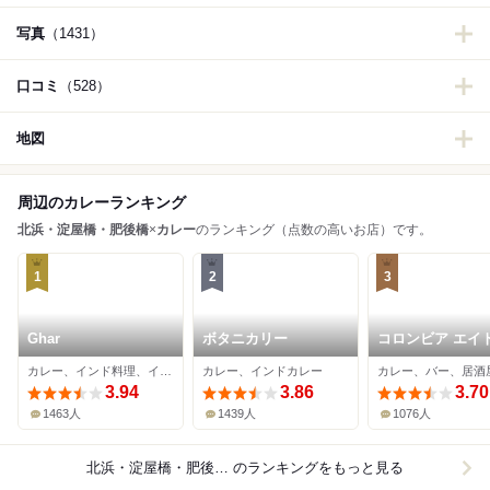
写真
（1431）
口コミ
（528）
地図
周辺のカレーランキング
北浜・淀屋橋・肥後橋
×
カレー
のランキング（点数の高いお店）です。
1
2
3
Ghar
ボタニカリー
コロンビア エイト
浜本店
カレー、インド料理、インドカレー
カレー、インドカレー
カレー、バー、居酒
3.94
3.86
3.70
1463人
1439人
1076人
北浜・淀屋橋・肥後橋×カレー
のランキングをもっと見る