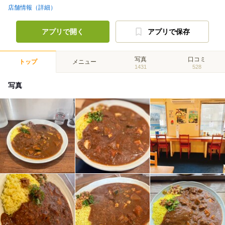
店舗情報（詳細）
アプリで開く
アプリで保存
写真
口コミ
トップ
メニュー
1431
528
写真