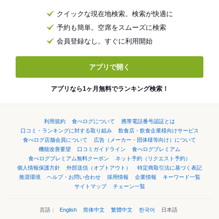
クイックな現在地検索。検索が快適に
予約も簡単。空席をスムーズに検索
会員登録なし。すぐに利用開始
アプリで開く
アプリなら1ヶ月無料でランキング検索！
利用規約
食べログについて
携帯電話番号認証とは
口コミ・ランキングに対する取り組み
飲食店・飲食企業様向けサービス
食べログ店舗会員について
広告（メーカー・団体様等向け）について
機能改善要望
口コミガイドライン
食べログプレミアム
食べログプレミアム無料クーポン
ネット予約（リクエスト予約）
個人情報保護方針
外部送信（オプトアウト）
特定商取引法に基づく表記
推奨環境
ヘルプ・お問い合わせ
採用情報
企業情報
キーワード一覧
サイトマップ
チェーン一覧
言語：
English
简体中文
繁體中文
한국어
日本語