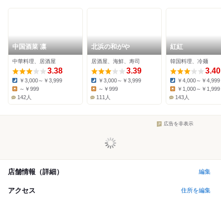
中国酒菜 凛
北浜の和がや
紅紅
中華料理、居酒屋
居酒屋、海鮮、寿司
韓国料理、冷麺
3.38
3.39
3.40
￥3,000～￥3,999
￥3,000～￥3,999
￥4,000～￥4,999
Dinner:
Dinner:
Dinner:
～￥999
～￥999
￥1,000～￥1,999
Lunch:
Lunch:
Lunch:
142人
111人
143人
広告を非表示
店舗情報（詳細）
編集
アクセス
住所を編集