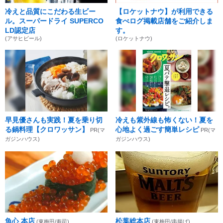
冷えと品質にこだわる生ビー
【ロケットナウ】が利用できる
ル。スーパードライ SUPERCO
食べログ掲載店舗をご紹介しま
LD認定店
す。
(アサヒビール)
(ロケットナウ)
早見優さんも実践！夏を乗り切
冷えも紫外線も怖くない！夏を
る鍋料理【クロワッサン】
心地よく過ごす簡単レシピ
PR(マ
PR(マ
ガジンハウス)
ガジンハウス)
魚心 本店
松葉総本店
(東梅田/寿司)
(東梅田/串揚げ)