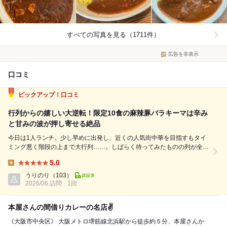
すべての写真を見る（1711件）
広告を非表示
口コミ
ピックアップ！口コミ
行列からの嬉しい大逆転！限定10食の麻辣豚バラキーマは辛み
と甘みの波が押し寄せる絶品
今日は1人ランチ。少し早めに出発し、近くの人気街中華を目指すもタイ
ミング悪く階段の上まで大行列……。しばらく待ってみたものの列が全く
進まないため、並びながらスマホで新規開拓を開始。 すると、なんとも
5.0
美味しそうなカレー屋さん「谷口カレー」を発見！すぐに行き先を変更し
Lunch:
て向かったところ、なんと店内は...
うりのり
（103）
2026/06 訪問
1回
本屋さんの間借りカレーの名店✌️
《大阪市中央区》 大阪メトロ堺筋線北浜駅から徒歩約５分、本屋さんか