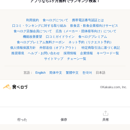
アプリなら1ヶ月無料でランキング検索！
利用規約
食べログについて
携帯電話番号認証とは
口コミ・ランキングに対する取り組み
飲食店・飲食企業様向けサービス
食べログ店舗会員について
広告（メーカー・団体様等向け）について
機能改善要望
口コミガイドライン
食べログプレミアム
食べログプレミアム無料クーポン
ネット予約（リクエスト予約）
個人情報保護方針
外部送信（オプトアウト）
特定商取引法に基づく表記
推奨環境
ヘルプ・お問い合わせ
採用情報
企業情報
キーワード一覧
サイトマップ
チェーン一覧
言語：
English
简体中文
繁體中文
한국어
日本語
©Kakaku.com, Inc.
行った
保存
共有