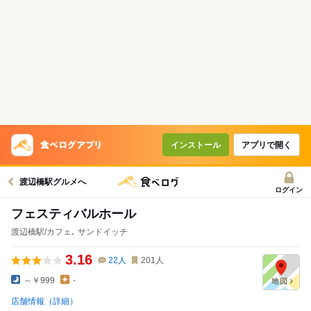
インストール
アプリで開く
渡辺橋駅グルメへ
ログイン
フェスティバルホール
渡辺橋駅/カフェ､ サンドイッチ
3.16
22
人
201
人
～￥999
-
店舗情報（詳細）