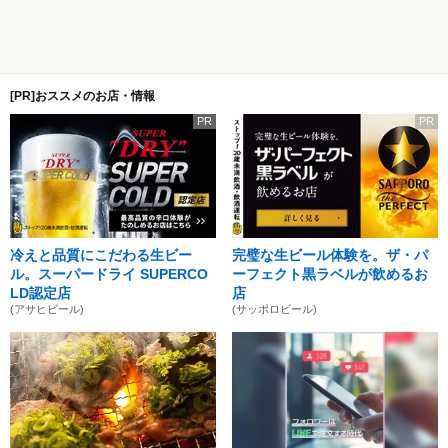
[PR]おススメのお店・情報
PR
PR
冷えと品質にこだわる生ビー
完璧な生ビール体験を。ザ・パ
ル。スーパードライ SUPERCO
ーフェクト黒ラベルが飲めるお
LD認定店
店
(アサヒビール)
(サッポロビール)