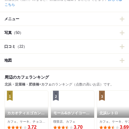
こちら
メニュー
写真
（50）
口コミ
（22）
地図
周辺のカフェランキング
北浜・淀屋橋・肥後橋
×
カフェ
のランキング（点数の高いお店）です。
1
2
3
カカオティエゴカン
モール&ホソイコーヒ
北浜レトロ
高麗橋本店
ーズ
カフェ、ケーキ、チョコレート
喫茶店、カフェ
3.72
3.70
3.69