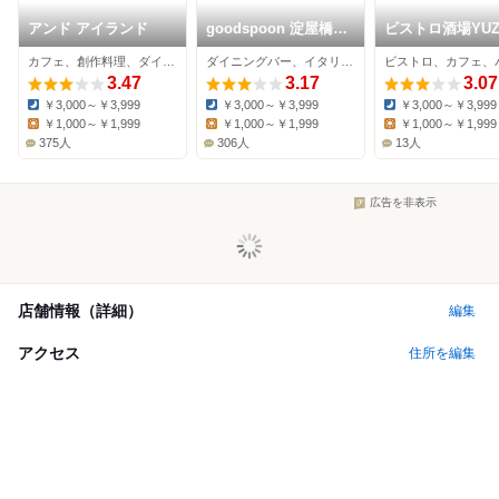
アンド アイランド
goodspoon 淀屋橋
ビストロ酒場YUZ
odona
cafe&bar 北浜本
カフェ、創作料理、ダイニングバー
ダイニングバー、イタリアン、カフェ
ビストロ、カフェ、
3.47
3.17
3.07
￥3,000～￥3,999
￥3,000～￥3,999
￥3,000～￥3,999
Dinner:
Dinner:
Dinner:
￥1,000～￥1,999
￥1,000～￥1,999
￥1,000～￥1,999
Lunch:
Lunch:
Lunch:
375人
306人
13人
広告を非表示
店舗情報（詳細）
編集
アクセス
住所を編集