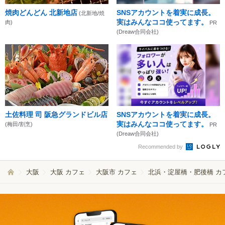
焼肉どんどん 北新地店
SNSアカウントを着実に成長。
(北新地/焼
実はみんなココ使ってます。
肉)
PR
(Dreaw合同会社)
土佐料理 司 阪急グランドビル店
SNSアカウントを着実に成長。
実はみんなココ使ってます。
(梅田/割烹)
PR
(Dreaw合同会社)
Recommended by
大阪
大阪 カフェ
大阪市 カフェ
北浜・淀屋橋・肥後橋 カ