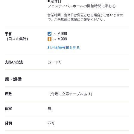
■ 定休日
フェスティバルホールの開館時間に準じる
営業時間・定休日は変更となる場合がございますの
で、ご来店前に店舗にご確認ください。
～￥999
予算
（口コミ集計）
～￥999
利用金額分布を見る
支払い方法
カード可
席・設備
席数
（付近に立席テーブルあり）
個室
無
貸切
不可