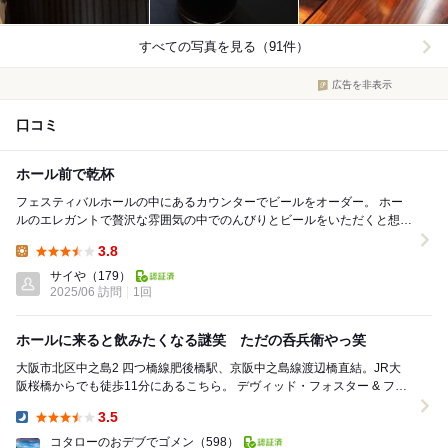
すべての写真を見る（91件）
広告を非表示
口コミ
ホール前で乾杯
フェスティバルホールの中にあるカウンターでビールをオーダー。 ホー
ルのエレガントで贅沢な雰囲気の中でのんびりとビールをいただくと想定
以上に美味い。 泡から始めてその後のイベント...
3.8
Lunch:
サイや
（179）
2025/06 訪問
1回
ホールに来ると飲みたくなる謎笑 ただの呑兵衛やっ笑
大阪市北区中之島2 四つ橋線肥後橋駅、京阪中之島線渡辺橋直結。JR大
阪桜橋からでも徒歩11分にあるこちら。 デヴィッド・フォスター & フレ
ンズ に行ってきました。久々のA...
3.5
Dinner:
コタローのおデブでゴメン
（598）