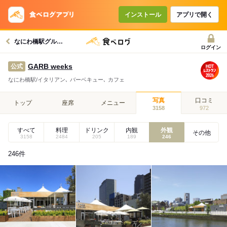
インストール
アプリで開く
なにわ橋駅グルメへ
ログイン
GARB weeks
公式
なにわ橋駅/イタリアン､ バーベキュー､ カフェ
写真
口コミ
トップ
座席
メニュー
3158
972
すべて
料理
ドリンク
内観
外観
その他
3158
2484
205
189
246
246
件