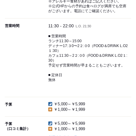
※アレルギー食材があればご記入ください。
※公式HPからの予約は食べログが満席でも空席
がございます。電話にてご確認ください。
11:30 - 22:00
営業時間
L.O. 21:30
■ 営業時間
ランチ11:30～15:00
ディナー17:３0〜2２:０0（FOOD＆DRINK L.O2
１:30）
カフェ11:30～2２:０0（FOOD＆DRINK L.O2１:
30）
予定せず営業時間が早まることもございます。
■ 定休日
無休
￥5,000～￥5,999
予算
￥1,000～￥1,999
￥5,000～￥5,999
予算
（口コミ集計）
￥1,000～￥1,999