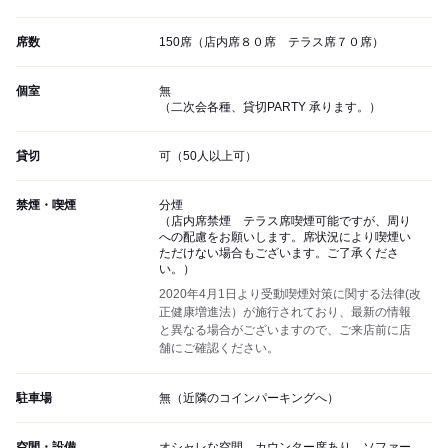
席数
150席（店内席８０席 テラス席７０席）
個室
無
（二次会各種、貸切PARTY 承ります。）
貸切
可（50人以上可）
禁煙・喫煙
分煙
（店内席禁煙 テラス席喫煙可能ですが、周り
への配慮をお願いします。席状況により喫煙い
ただけない場合もございます。ご了承くださ
い。）
2020年4月1日より受動喫煙対策に関する法律(改
正健康増進法）が施行されており、最新の情報
と異なる場合がございますので、ご来店前に店
舗にご確認ください。
駐車場
無（近隣のコインパーキングへ）
空間・設備
オシャレな空間、カウンター席あり、ソファー