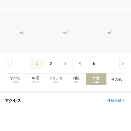
1
2
3
4
5
すべて
料理
ドリンク
内観
外観
その他
3158
2484
205
189
246
アクセス
住所を修正