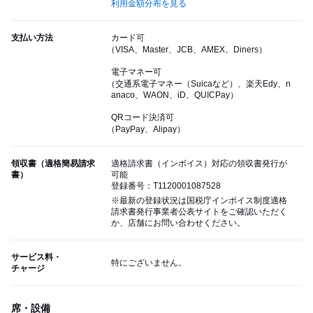
利用金額分布を見る
支払い方法
カード可
（VISA、Master、JCB、AMEX、Diners）
電子マネー可
（交通系電子マネー（Suicaなど）、楽天Edy、n
anaco、WAON、iD、QUICPay）
QRコード決済可
（PayPay、Alipay）
領収書（適格簡易請求
適格請求書（インボイス）対応の領収書発行が
書）
可能
登録番号：T1120001087528
※最新の登録状況は国税庁インボイス制度適格
請求書発行事業者公表サイトをご確認いただく
か、店舗にお問い合わせください。
サービス料・
特にございません。
チャージ
席・設備