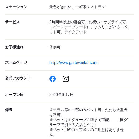
ロケーション
景色がきれい、一軒家レストラン
サービス
2時間半以上の宴会可、お祝い・サプライズ可
（バースデープレート）、ソムリエがいる、ペ
ット可、テイクアウト
お子様連れ
子供可
ホームページ
http://www.garbweeks.com
公式アカウント
オープン日
2010年6月7日
備考
※テラス席の一部のみペット可。ただし大型犬
は不可。
※ペットは１グループ２匹まで可能。 （同グ
ループで別々の入店も不可）
※ペット用のコップ等々のご用意はありませ
ん。