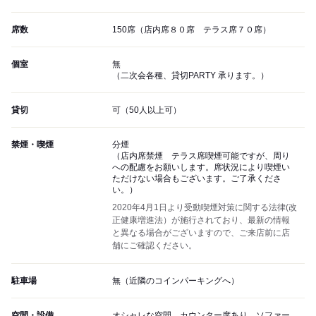
席数
150席（店内席８０席 テラス席７０席）
個室
無
（二次会各種、貸切PARTY 承ります。）
貸切
可（50人以上可）
禁煙・喫煙
分煙
（店内席禁煙 テラス席喫煙可能ですが、周り
への配慮をお願いします。席状況により喫煙い
ただけない場合もございます。ご了承くださ
い。）
2020年4月1日より受動喫煙対策に関する法律(改
正健康増進法）が施行されており、最新の情報
と異なる場合がございますので、ご来店前に店
舗にご確認ください。
駐車場
無（近隣のコインパーキングへ）
空間・設備
オシャレな空間、カウンター席あり、ソファー