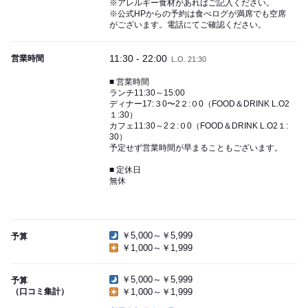
※アレルギー食材があればご記入ください。
※公式HPからの予約は食べログが満席でも空席
がございます。電話にてご確認ください。
11:30 - 22:00
営業時間
L.O. 21:30
■ 営業時間
ランチ11:30～15:00
ディナー17:３0〜2２:０0（FOOD＆DRINK L.O2
１:30）
カフェ11:30～2２:０0（FOOD＆DRINK L.O2１:
30）
予定せず営業時間が早まることもございます。
■ 定休日
無休
￥5,000～￥5,999
予算
￥1,000～￥1,999
￥5,000～￥5,999
予算
（口コミ集計）
￥1,000～￥1,999