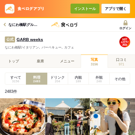
インストール
アプリで開く
なにわ橋駅グルメへ
ログイン
GARB weeks
公式
なにわ橋駅/イタリアン､ バーベキュー､ カフェ
写真
口コミ
トップ
座席
メニュー
3156
971
すべて
料理
ドリンク
内観
外観
その他
3156
2483
204
189
246
2483
件