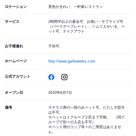
ロケーション
景色がきれい、一軒家レストラン
サービス
2時間半以上の宴会可、お祝い・サプライズ可
（バースデープレート）、ソムリエがいる、ペ
ット可、テイクアウト
お子様連れ
子供可
ホームページ
http://www.garbweeks.com
公式アカウント
オープン日
2010年6月7日
備考
※テラス席の一部のみペット可。ただし大型犬
は不可。
※ペットは１グループ２匹まで可能。 （同グ
ループで別々の入店も不可）
※ペット用のコップ等々のご用意はありませ
ん。