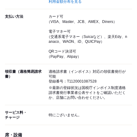
利用金額分布を見る
支払い方法
カード可
（VISA、Master、JCB、AMEX、Diners）
電子マネー可
（交通系電子マネー（Suicaなど）、楽天Edy、n
anaco、WAON、iD、QUICPay）
QRコード決済可
（PayPay、Alipay）
領収書（適格簡易請求
適格請求書（インボイス）対応の領収書発行が
書）
可能
登録番号：T1120001087528
※最新の登録状況は国税庁インボイス制度適格
請求書発行事業者公表サイトをご確認いただく
か、店舗にお問い合わせください。
サービス料・
特にございません。
チャージ
席・設備