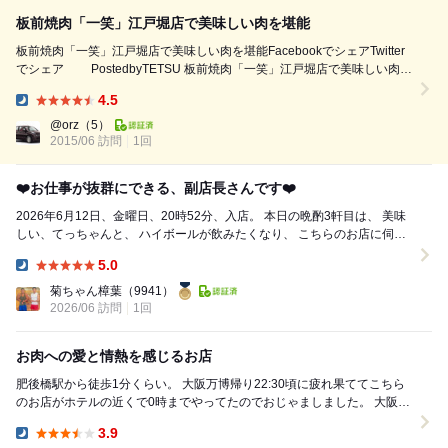
板前焼肉「一笑」江戸堀店で美味しい肉を堪能
板前焼肉「一笑」江戸堀店で美味しい肉を堪能FacebookでシェアTwitter
でシェア PostedbyTETSU 板前焼肉「一笑」江戸堀店で美味しい肉を
食べてきました。 本町に本店がある店ですが、江戸堀店は１Fのカウンタ
4.5
ーがオシャレです。 今回は2Fのテーブル席にしました。 なんといって
Dinner:
も、一頭買いによるリーズナブルな値段設定が魅力的です。 肉質はめち
@orz
（5）
ゃめちゃ良くて美味しいです...
2015/06 訪問
1回
❤️お仕事が抜群にできる、副店長さんです❤️
2026年6月12日、金曜日、20時52分、入店。 本日の晩酌3軒目は、 美味
しい、てっちゃんと、 ハイボールが飲みたくなり、 こちらのお店に伺い
ました❤️㊗️ ...
5.0
Dinner:
菊ちゃん樟葉
（9941）
2026/06 訪問
1回
お肉への愛と情熱を感じるお店
肥後橋駅から徒歩1分くらい。 大阪万博帰り22:30頃に疲れ果ててこちら
のお店がホテルの近くで0時までやってたのでおじゃましました。 大阪府
内にはいくつか店舗があるようですね。...
3.9
Dinner: