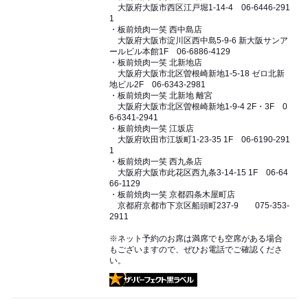
大阪府大阪市西区江戸堀1-14-4 06-6446-291
1
・板前焼肉一笑 西中島店
大阪府大阪市淀川区西中島5-9-6 新大阪サンア
ールビル本館1F 06-6886-4129
・板前焼肉一笑 北新地店
大阪府大阪市北区曽根崎新地1-5-18 ゼロ北新
地ビル2F 06-6343-2981
・板前焼肉一笑 北新地 離宮
大阪府大阪市北区曽根崎新地1-9-4 2F・3F 0
6-6341-2941
・板前焼肉一笑 江坂店
大阪府吹田市江坂町1-23-35 1F 06-6190-291
1
・板前焼肉一笑 西九条店
大阪府大阪市此花区西九条3-14-15 1F 06-64
66-1129
・板前焼肉一笑 京都四条木屋町店
京都府京都市下京区船頭町237-9 075-353-
2911
※ネット予約のお席は満席でも空席がある場合
もございますので、ぜひお電話でご確認くださ
い。
ザ・パーフェクト黒ラベル