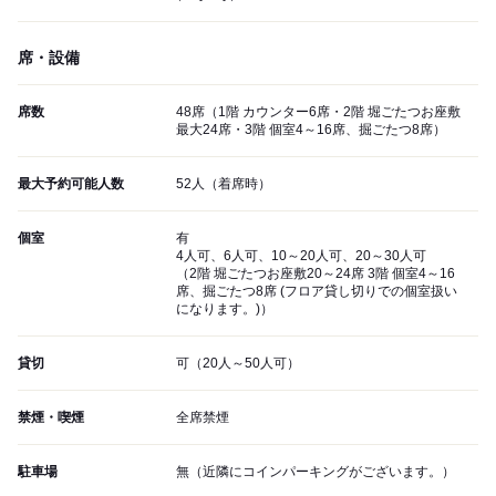
席・設備
席数
48席（1階 カウンター6席・2階 堀ごたつお座敷
最大24席・3階 個室4～16席、掘ごたつ8席）
最大予約可能人数
52人（着席時）
個室
有
4人可、6人可、10～20人可、20～30人可
（2階 堀ごたつお座敷20～24席 3階 個室4～16
席、掘ごたつ8席 (フロア貸し切りでの個室扱い
になります。)）
貸切
可（20人～50人可）
禁煙・喫煙
全席禁煙
駐車場
無（近隣にコインパーキングがございます。）