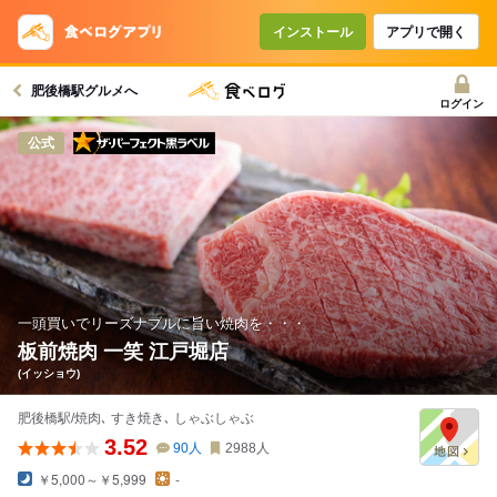
インストール
アプリで開く
肥後橋駅グルメへ
ログイン
ザ・パーフェクト黒ラベル
公式
一頭買いでリーズナブルに旨い焼肉を・・・
板前焼肉 一笑 江戸堀店
(イッショウ)
肥後橋駅/焼肉､ すき焼き､ しゃぶしゃぶ
3.52
90
人
2988
人
￥5,000～￥5,999
-