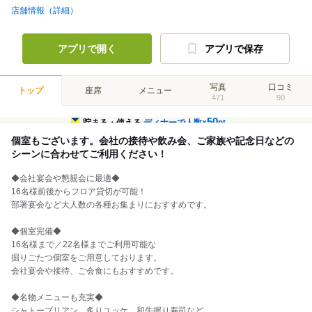
店舗情報（詳細）
アプリで開く
アプリで保存
写真
口コミ
トップ
座席
メニュー
471
90
50
貯まる・使える
ディナーで人数×
pt
個室もございます。会社の接待や飲み会、ご家族や記念日などの
シーンに合わせてご利用ください！
◆会社宴会や懇親会に最適◆
16名様前後からフロア貸切が可能！
部署宴会など大人数の各種お集まりにおすすめです。
◆個室完備◆
16名様まで／22名様までご利用可能な
掘りごたつ個室をご用意しております。
会社宴会や接待、ご会食にもおすすめです。
◆名物メニューも充実◆
シャトーブリアン、炙りユッケ、和牛握り寿司など