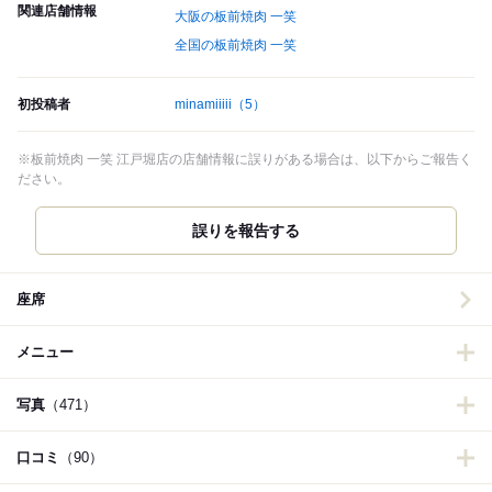
関連店舗情報
大阪の板前焼肉 一笑
全国の板前焼肉 一笑
初投稿者
minamiiiii
（5）
※板前焼肉 一笑 江戸堀店の店舗情報に誤りがある場合は、以下からご報告く
ださい。
誤りを報告する
座席
メニュー
写真
（471）
口コミ
（90）