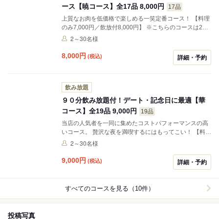
ース【暁コース】全17品 8,000円
17品
上質なお肉を低価格で楽しめる一笑定番コース！ 【料理
のみ7,000円／飲放付8,000円】 ※こちらのコースは2名
様から飲み放題をお付けできます。
2～30名様
8,000
円
(税込)
詳細・予約
飲み放題
９０分飲み放題付！デート・記念日に最適【華
コース】全19品 9,000円
19品
当店の人気者を一同に集めたコストパフォーマンスの高
いコース。 贅沢な夜を満喫するにはもってこい！ 【料理
のみ8,000円／飲放付9,000円】 ※こちらのコースは2名
2～30名様
様から飲み放題をお付けできます。
9,000
円
(税込)
詳細・予約
すべてのコースを見る（10件）
投稿写真