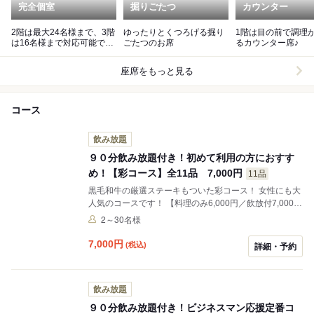
完全個室
掘りごたつ
カウンター
2階は最大24名様まで、3階
ゆったりとくつろげる掘り
1階は目の前で調理
は16名様まで対応可能で
ごたつのお席
るカウンター席♪
す。
座席をもっと見る
コース
飲み放題
９０分飲み放題付き！初めて利用の方におすす
め！【彩コース】全11品 7,000円
11品
黒毛和牛の厳選ステーキもついた彩コース！ 女性にも大
人気のコースです！ 【料理のみ6,000円／飲放付7,000
円】 ※こちらのコースは2名様から飲み放題をお付けで
2～30名様
きます。
7,000
円
(税込)
詳細・予約
飲み放題
９０分飲み放題付き！ビジネスマン応援定番コ