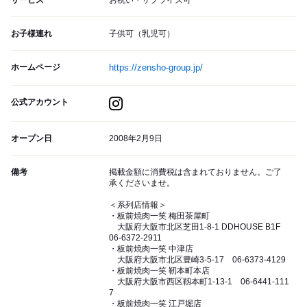
サービス
お祝い・サプライズ可
お子様連れ
子供可（乳児可）
ホームページ
https://zensho-group.jp/
公式アカウント
オープン日
2008年2月9日
備考
掲載金額に消費税は含まれておりません。ご了
承くださいませ。
＜系列店情報＞
・板前焼肉一笑 梅田茶屋町
大阪府大阪市北区芝田1-8-1 DDHOUSE B1F
06-6372-2911
・板前焼肉一笑 中津店
大阪府大阪市北区豊崎3-5-17 06-6373-4129
・板前焼肉一笑 靭本町本店
大阪府大阪市西区靱本町1-13-1 06-6441-111
7
・板前焼肉一笑 江戸堀店