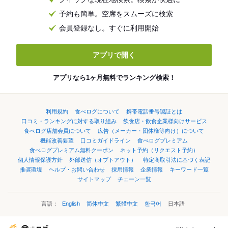
予約も簡単。空席をスムーズに検索
会員登録なし。すぐに利用開始
アプリで開く
アプリなら1ヶ月無料でランキング検索！
利用規約
食べログについて
携帯電話番号認証とは
口コミ・ランキングに対する取り組み
飲食店・飲食企業様向けサービス
食べログ店舗会員について
広告（メーカー・団体様等向け）について
機能改善要望
口コミガイドライン
食べログプレミアム
食べログプレミアム無料クーポン
ネット予約（リクエスト予約）
個人情報保護方針
外部送信（オプトアウト）
特定商取引法に基づく表記
推奨環境
ヘルプ・お問い合わせ
採用情報
企業情報
キーワード一覧
サイトマップ
チェーン一覧
言語：
English
简体中文
繁體中文
한국어
日本語