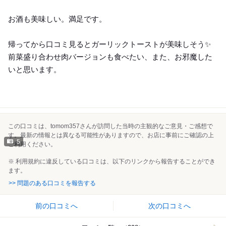
お酒も美味しい。満足です。
帰ってから口コミ見るとガーリックトーストが美味しそう✨
前菜盛り合わせ肉バージョンも食べたい、また、お邪魔した
いと思います。
この口コミは、tomom357さんが訪問した当時の主観的なご意見・ご感想で
す。最新の情報とは異なる可能性がありますので、お店に事前にご確認の上
5
ご利用ください。
※ 利用規約に違反している口コミは、以下のリンクから報告することができ
ます。
>> 問題のある口コミを報告する
前の口コミへ
次の口コミへ