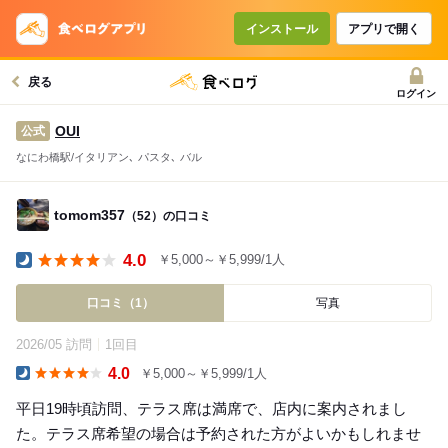
インストール
アプリで開く
戻る
ログイン
OUI
公式
なにわ橋駅/イタリアン､ パスタ､ バル
tomom357
（52）の口コミ
4.0
￥5,000～￥5,999/1人
Dinner
口コミ（1）
写真
2026/05 訪問
1回目
4.0
￥5,000～￥5,999/1人
Dinner
平日19時頃訪問、テラス席は満席で、店内に案内されまし
た。テラス席希望の場合は予約された方がよいかもしれませ