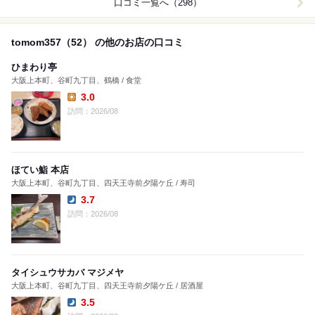
口コミ一覧へ（298）
tomom357（52） の他のお店の口コミ
ひまわり亭
大阪上本町、谷町九丁目、鶴橋 / 食堂
3.0
Lunch:
訪問：2026/08
ほてい鮨 本店
大阪上本町、谷町九丁目、四天王寺前夕陽ケ丘 / 寿司
3.7
Dinner:
訪問：2026/08
タイシュウサカバ マジメヤ
大阪上本町、谷町九丁目、四天王寺前夕陽ケ丘 / 居酒屋
3.5
Dinner: