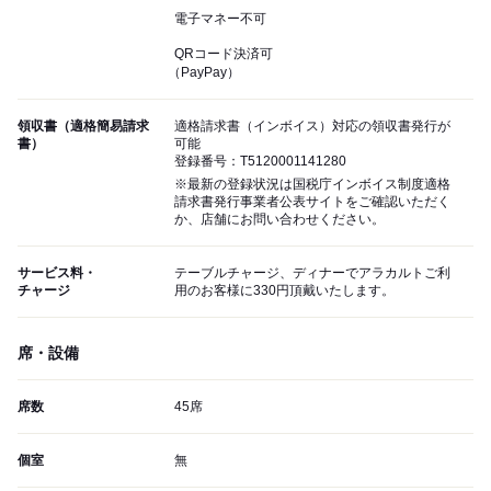
電子マネー不可
QRコード決済可
（PayPay）
領収書（適格簡易請求
適格請求書（インボイス）対応の領収書発行が
書）
可能
登録番号：T5120001141280
※最新の登録状況は国税庁インボイス制度適格
請求書発行事業者公表サイトをご確認いただく
か、店舗にお問い合わせください。
サービス料・
テーブルチャージ、ディナーでアラカルトご利
チャージ
用のお客様に330円頂戴いたします。
席・設備
席数
45席
個室
無