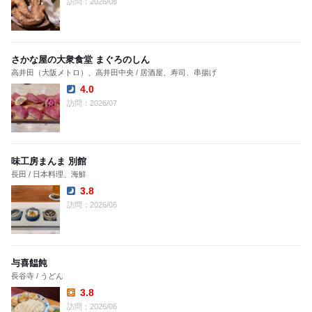
訪問：2026/08
さかな屋の大衆食堂 まぐろのしん
高井田（大阪メトロ）、高井田中央 / 居酒屋、寿司、串揚げ
4.0
Dinner:
訪問：2026/07
味工房まんま 別館
長田 / 日本料理、海鮮
3.8
Dinner:
訪問：2026/06
与喜饂飩
長谷寺 / うどん
3.8
Lunch:
訪問：2026/06