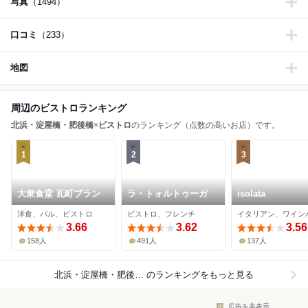
写真
（1494）
口コミ
（233）
地図
周辺のビストロランキング
北浜・淀屋橋・肥後橋
×
ビストロ
のランキング（点数の高いお店）です。
1
2
3
大衆食堂 瓦町ブラン
ラ・トォルトゥーガ
isolata
洋食、バル、ビストロ
ビストロ、フレンチ
3.66
3.62
3.56
158人
491人
137人
北浜・淀屋橋・肥後橋×ビストロ
のランキングをもっと見る
広告を非表示