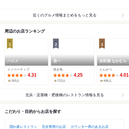
近くのグルメ情報まとめをもっと見る
周辺のお店ランキング
1
2
3
ハジメ
吾一
京町堀 なかむら
イノベーティブ
焼き鳥
とんかつ
4.31
4.25
4.01
393人
723人
446人
北浜・淀屋橋・肥後橋
のレストラン情報を見る
こだわり・目的からお店を探す
隠れ家レストラン
完全禁煙のお店
カウンター席のあるお店