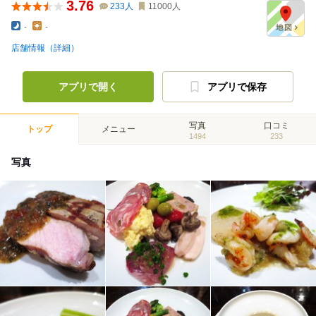
3.76
233
人
11000
人
-
-
店舗情報（詳細）
アプリで開く
アプリで保存
写真
口コミ
トップ
メニュー
1494
233
写真