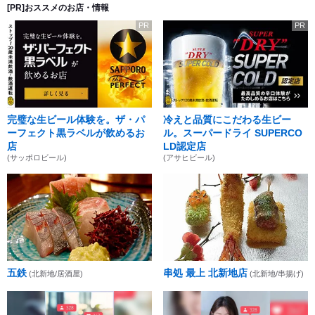
[PR]おススメのお店・情報
PR
PR
完璧な生ビール体験を。ザ・パ
冷えと品質にこだわる生ビー
ーフェクト黒ラベルが飲めるお
ル。スーパードライ SUPERCO
店
LD認定店
(サッポロビール)
(アサヒビール)
五鉄
串処 最上 北新地店
(北新地/居酒屋)
(北新地/串揚げ)