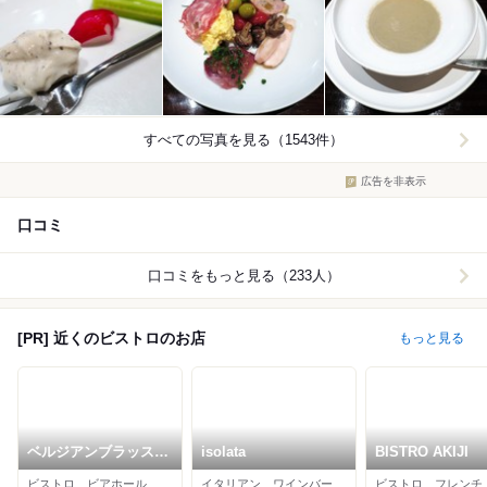
すべての写真を見る（1543件）
広告を非表示
口コミ
口コミをもっと見る（233人）
[PR] 近くのビストロのお店
もっと見る
ベルジアンブラッスリ
isolata
BISTRO AKIJI
ーコート バレル
ビストロ、ビアホール、ヨーロッパ料理
イタリアン、ワインバー、ビストロ