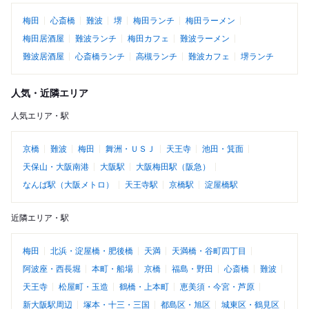
梅田
心斎橋
難波
堺
梅田ランチ
梅田ラーメン
梅田居酒屋
難波ランチ
梅田カフェ
難波ラーメン
難波居酒屋
心斎橋ランチ
高槻ランチ
難波カフェ
堺ランチ
人気・近隣エリア
人気エリア・駅
京橋
難波
梅田
舞洲・ＵＳＪ
天王寺
池田・箕面
天保山・大阪南港
大阪駅
大阪梅田駅（阪急）
なんば駅（大阪メトロ）
天王寺駅
京橋駅
淀屋橋駅
近隣エリア・駅
梅田
北浜・淀屋橋・肥後橋
天満
天満橋・谷町四丁目
阿波座・西長堀
本町・船場
京橋
福島・野田
心斎橋
難波
天王寺
松屋町・玉造
鶴橋・上本町
恵美須・今宮・芦原
新大阪駅周辺
塚本・十三・三国
都島区・旭区
城東区・鶴見区