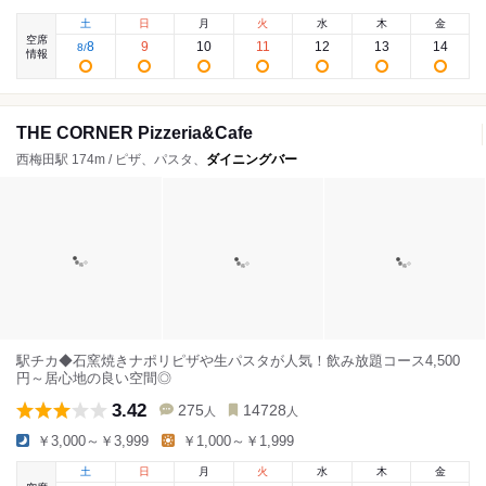
土
日
月
火
水
木
金
空席
8
9
10
11
12
13
14
8
/
情報
THE CORNER Pizzeria&Cafe
西梅田駅 174m / ピザ、パスタ、
ダイニングバー
駅チカ◆石窯焼きナポリピザや生パスタが人気！飲み放題コース4,500
円～居心地の良い空間◎
3.42
275
14728
人
人
￥3,000～￥3,999
￥1,000～￥1,999
土
日
月
火
水
木
金