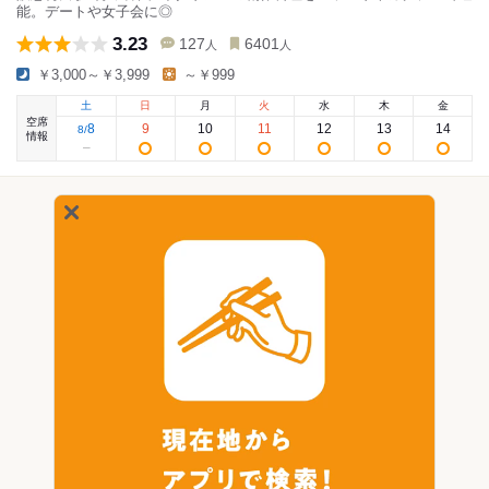
能。デートや女子会に◎
3.23
127
6401
人
人
￥3,000～￥3,999
～￥999
土
日
月
火
水
木
金
空席
8
9
10
11
12
13
14
8
/
情報