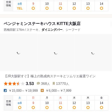
空席
8
9
10
11
12
13
14
8
/
情報
ベンジャミンステーキハウス KITTE大阪店
西梅田駅 176m / ステーキ、
ダイニングバー
、シーフード
【JR大阪駅すぐ】極上の熟成肉ステーキとソムリエ厳選ワイン
3.53
368
13770
人
人
￥15,000～￥19,999
￥6,000～￥7,999
土
日
月
火
水
木
金
空席
8
9
10
11
12
13
14
8
/
情報