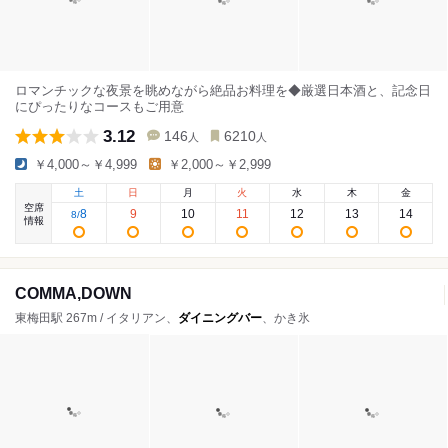
ロマンチックな夜景を眺めながら絶品お料理を◆厳選日本酒と、記念日
にぴったりなコースもご用意
3.12
146
6210
人
人
￥4,000～￥4,999
￥2,000～￥2,999
土
日
月
火
水
木
金
空席
8
9
10
11
12
13
14
8
/
情報
COMMA,DOWN
東梅田駅 267m / イタリアン、
ダイニングバー
、かき氷