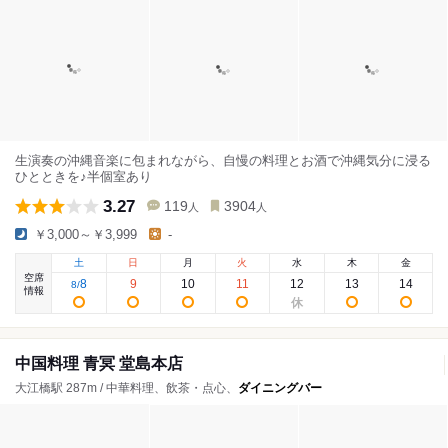
生演奏の沖縄音楽に包まれながら、自慢の料理とお酒で沖縄気分に浸る
ひとときを♪半個室あり
3.27
119
3904
人
人
￥3,000～￥3,999
-
土
日
月
火
水
木
金
空席
8
9
10
11
12
13
14
8
/
情報
中国料理 青冥 堂島本店
大江橋駅 287m / 中華料理、飲茶・点心、
ダイニングバー