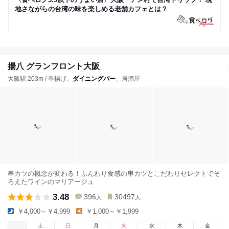
地さながらの台湾の味を楽しめる老舗カフェとは？
揚八 グランフロント大阪
大阪駅 203m / 串揚げ、
ダイニングバー
、居酒屋
串カツの概念が変わる！ふんわり食感の串カツとこだわりセレクトでそ
ろえたワインのマリアージュ
3.48
396
30497
人
人
￥4,000～￥4,999
￥1,000～￥1,999
土
日
月
火
水
木
金