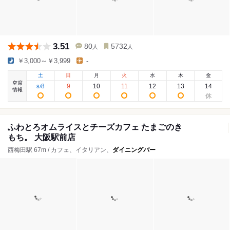
3.51
80
5732
人
人
￥3,000～￥3,999
-
土
日
月
火
水
木
金
空席
8
9
10
11
12
13
14
8
/
情報
ふわとろオムライスとチーズカフェ たまごのき
もち。 大阪駅前店
西梅田駅 67m / カフェ、イタリアン、
ダイニングバー