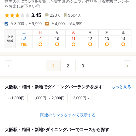
世界大会にて3位を受賞した実力派のシェフが作りあげる本格フレンチ
をお楽しみ下さい◎
3.45
220
9504
人
人
￥8,000～￥9,999
￥4,000～￥4,999
土
日
月
火
水
木
金
空席
8
9
10
11
12
13
14
8
/
情報
1
2
3
大阪駅・梅田・新地でダイニングバーランチを探す
もっと見る
～1,000円
1,000円 ～ 2,000円
2,000円～
関連のリンクをすべて表示する
大阪駅・梅田・新地×ダイニングバーでコースから探す