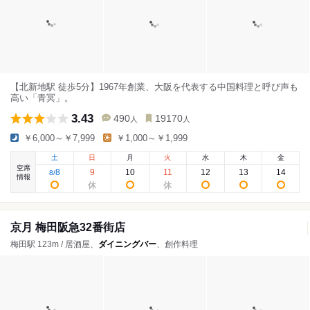
【北新地駅 徒歩5分】1967年創業、大阪を代表する中国料理と呼び声も
高い「青冥」。
3.43
490
19170
人
人
￥6,000～￥7,999
￥1,000～￥1,999
土
日
月
火
水
木
金
空席
8
9
10
11
12
13
14
8
/
情報
京月 梅田阪急32番街店
梅田駅 123m / 居酒屋、
ダイニングバー
、創作料理