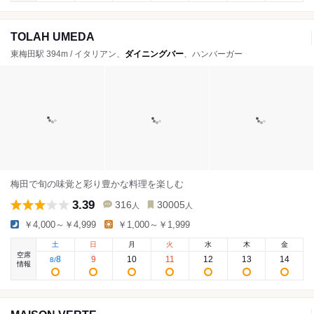
TOLAH UMEDA
東梅田駅 394m / イタリアン、
ダイニングバー
、ハンバーガー
梅田で旬の味覚と彩り豊かな料理を楽しむ
3.39
316
30005
人
人
￥4,000～￥4,999
￥1,000～￥1,999
土
日
月
火
水
木
金
空席
8
9
10
11
12
13
14
8
/
情報