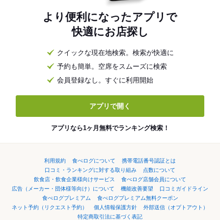
より便利になったアプリで
快適にお店探し
クイックな現在地検索。検索が快適に
予約も簡単。空席をスムーズに検索
会員登録なし。すぐに利用開始
アプリで開く
アプリなら1ヶ月無料でランキング検索！
利用規約
食べログについて
携帯電話番号認証とは
口コミ・ランキングに対する取り組み
点数について
飲食店・飲食企業様向けサービス
食べログ店舗会員について
広告（メーカー・団体様等向け）について
機能改善要望
口コミガイドライン
食べログプレミアム
食べログプレミアム無料クーポン
ネット予約（リクエスト予約）
個人情報保護方針
外部送信（オプトアウト）
特定商取引法に基づく表記