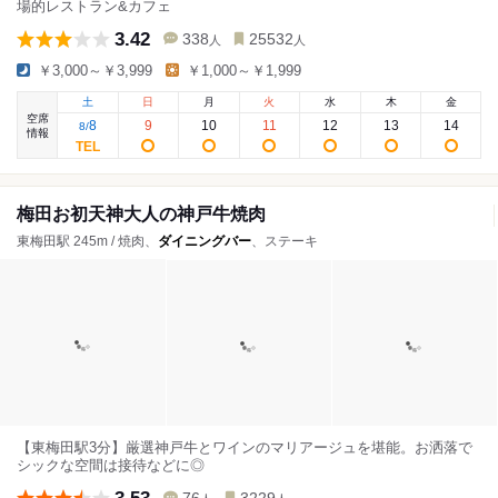
場的レストラン&カフェ
3.42
338
25532
人
人
￥3,000～￥3,999
￥1,000～￥1,999
土
日
月
火
水
木
金
空席
8
9
10
11
12
13
14
8
/
情報
梅田お初天神大人の神戸牛焼肉
東梅田駅 245m / 焼肉、
ダイニングバー
、ステーキ
【東梅田駅3分】厳選神戸牛とワインのマリアージュを堪能。お洒落で
シックな空間は接待などに◎