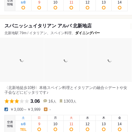
空席
8
9
10
11
12
13
14
8
/
情報
スパニッシュイタリアン アルバ 北新地店
北新地駅 79m / イタリアン、スペイン料理、
ダイニングバー
〈北新地徒歩10秒〉本格スペイン料理とイタリアンの融合☆デートや女
子会などにピッタリです♪
3.06
16
1303
人
人
￥3,000～￥3,999
-
土
日
月
火
水
木
金
空席
8
9
10
11
12
13
14
8
/
情報