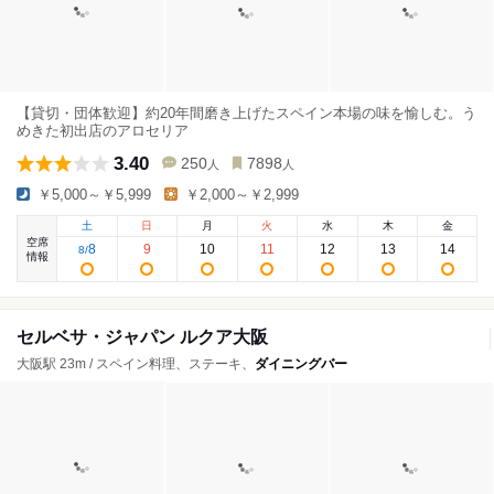
【貸切・団体歓迎】約20年間磨き上げたスペイン本場の味を愉しむ。う
めきた初出店のアロセリア
3.40
250
7898
人
人
￥5,000～￥5,999
￥2,000～￥2,999
土
日
月
火
水
木
金
空席
8
9
10
11
12
13
14
8
/
情報
セルベサ・ジャパン ルクア大阪
大阪駅 23m / スペイン料理、ステーキ、
ダイニングバー