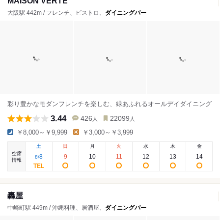
MAISON VERTE
大阪駅 442m / フレンチ、ビストロ、
ダイニングバー
彩り豊かなモダンフレンチを楽しむ、緑あふれるオールデイダイニング
3.44
426
22099
人
人
￥8,000～￥9,999
￥3,000～￥3,999
土
日
月
火
水
木
金
空席
8
9
10
11
12
13
14
8
/
情報
轟屋
中崎町駅 449m / 沖縄料理、居酒屋、
ダイニングバー