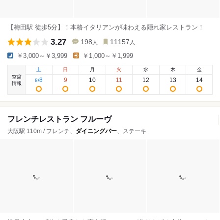
【梅田駅 徒歩5分】！本格イタリアンが味わえる隠れ家レストラン！
3.27
198
11157
人
人
￥3,000～￥3,999
￥1,000～￥1,999
土
日
月
火
水
木
金
空席
8
9
10
11
12
13
14
8
/
情報
フレンチレストラン フルーヴ
大阪駅 110m / フレンチ、
ダイニングバー
、ステーキ