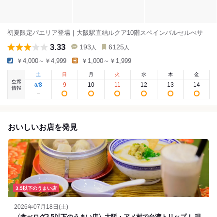
初夏限定パエリア登場｜大阪駅直結ルクア10階スペインバルセルべサ
3.33
193
6125
人
人
￥4,000～￥4,999
￥1,000～￥1,999
土
日
月
火
水
木
金
空席
8
9
10
11
12
13
14
8
/
情報
おいしいお店を発見
3.5以下のうまい店
2026年07月18日(土)
〈食べログ3.5以下のうまい店〉大阪・アメ村で台湾トリップ！ 現