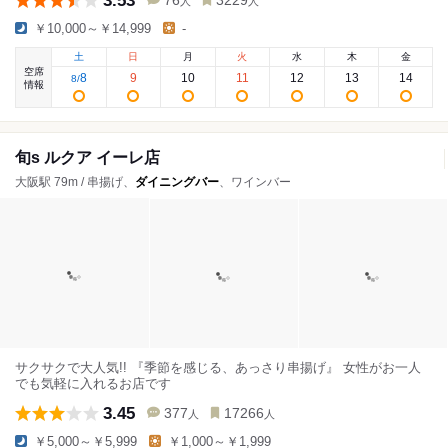
3.53
76
3229
人
人
￥10,000～￥14,999
-
土
日
月
火
水
木
金
空席
8
9
10
11
12
13
14
8
/
情報
旬s ルクア イーレ店
大阪駅 79m / 串揚げ、
ダイニングバー
、ワインバー
サクサクで大人気!! 『季節を感じる、あっさり串揚げ』 女性がお一人
でも気軽に入れるお店です
3.45
377
17266
人
人
￥5,000～￥5,999
￥1,000～￥1,999