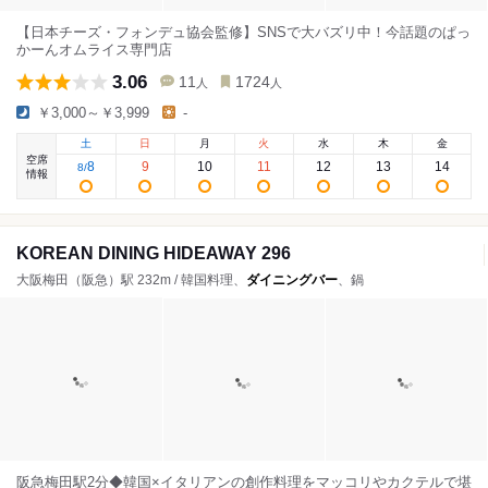
【日本チーズ・フォンデュ協会監修】SNSで大バズリ中！今話題のぱっ
かーんオムライス専門店
3.06
11
1724
人
人
￥3,000～￥3,999
-
土
日
月
火
水
木
金
空席
8
9
10
11
12
13
14
8
/
情報
KOREAN DINING HIDEAWAY 296
大阪梅田（阪急）駅 232m / 韓国料理、
ダイニングバー
、鍋
阪急梅田駅2分◆韓国×イタリアンの創作料理をマッコリやカクテルで堪