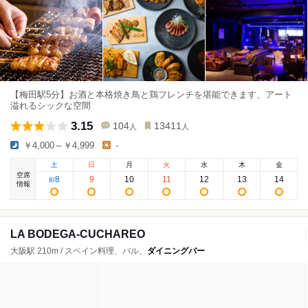
【梅田駅5分】お酒と本格焼き鳥と鶏フレンチを堪能できます、アート
溢れるシックな空間
3.15
104
13411
人
人
￥4,000～￥4,999
-
土
日
月
火
水
木
金
空席
8
9
10
11
12
13
14
8
/
情報
LA BODEGA-CUCHAREO
大阪駅 210m / スペイン料理、バル、
ダイニングバー