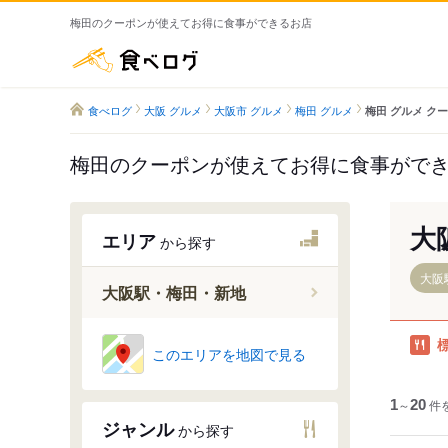
梅田のクーポンが使えてお得に食事ができるお店
食べログ
食べログ
大阪 グルメ
大阪市 グルメ
梅田 グルメ
梅田 グルメ ク
梅田のクーポンが使えてお得に食事がで
大
エリア
から探す
大阪
大阪駅・梅田・新地
大阪駅
このエリアを地図で見る
北新地駅
中津駅（
1
～
20
件
ジャンル
から探す
梅田駅