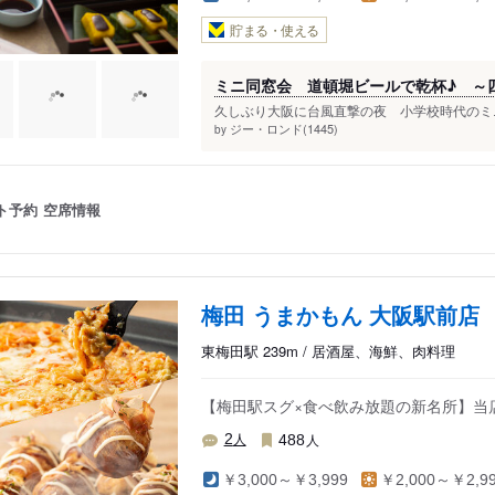
貯まる・使える
ミニ同窓会 道頓堀ビールで乾杯♪ ～
久しぶり大阪に台風直撃の夜 小学校時代のミニ
ジー・ロンド(1445)
by
ト予約
空席情報
梅田 うまかもん 大阪駅前店
東梅田駅 239m / 居酒屋、海鮮、肉料理
【梅田駅スグ×食べ飲み放題の新名所】当店
人
人
2
488
￥3,000～￥3,999
￥2,000～￥2,9