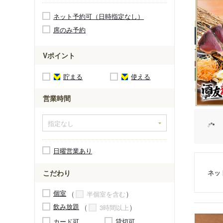
ネット予約可（日時指定なし）
席のみ予約
Vポイント
貯まる
使える
営業時間
日曜営業あり
ネッ
こだわり
個室
半個室を含む
飲み放題
3時間以上
カード可
貸切可