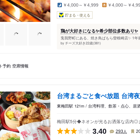
￥4,000～￥4,999
￥4,000～￥4,9
貯まる・使える
鶏が大好きになる✨希少部位多数あり✨
兎我野町にある、焼き鳥ばもら曽根崎店✨ 1年
チーズ大好き22歳(381)
by
ト予約
空席情報
台湾まるごと食べ放題 台湾夜
東梅田駅 121m / 台湾料理、飲茶・点心、居
梅田駅5分◆ネオンが光るお洒落な店内◎
3.40
人
293
2