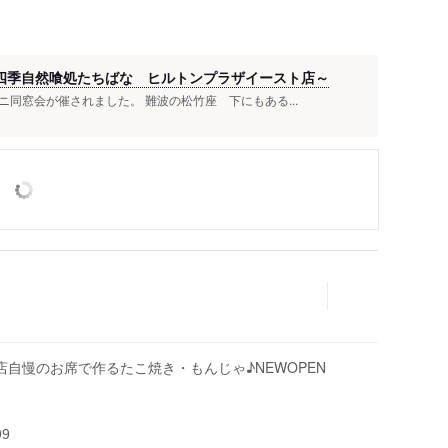
四季自然喰処たちばな ヒルトンプラザイースト店～
同窓会が催されました。 難波の松竹座 下にもある...
自慢のお席で作るたこ焼き・もんじゃ♪NEWOPEN
99