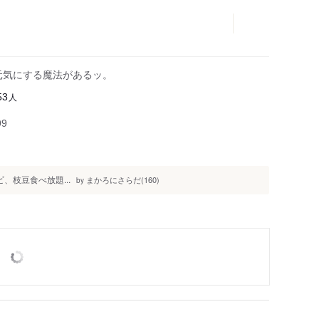
元気にする魔法があるッ。
人
53
99
、枝豆食べ放題...
まかろにさらだ(160)
by