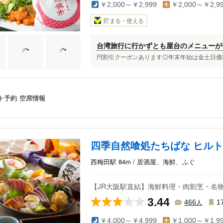
￥2,000～￥2,999
￥2,000～￥2,9
貯まる・使える
台湾旅行に行かずとも屋台のメニューが
円割引クーポンあります◎年末年始は金土日価格
ト予約
空席情報
四季自然喰処たちばな ヒル
西梅田駅 84m / 居酒屋、海鮮、ふぐ
【JR大阪駅直結】海鮮料理・肉割烹・名
3.44
人
466
1
￥4,000～￥4,999
￥1,000～￥1,9