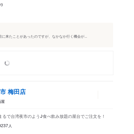
99
前に来たことがあったのですが、なかなか行く機会が...
市 梅田店
酒屋
まるで台湾夜市のよう♪食べ飲み放題の屋台でご注文を！
人
0237