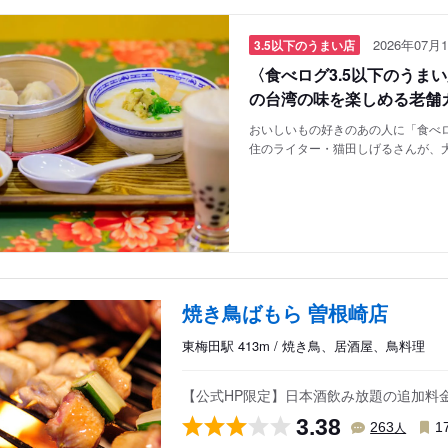
2026年07月1
3.5以下のうまい店
〈食べログ3.5以下のうま
の台湾の味を楽しめる老舗
おいしいもの好きのあの人に「食べロ
住のライター・猫田しげるさんが、
焼き鳥ばもら 曽根崎店
東梅田駅 413m / 焼き鳥、居酒屋、鳥料理
【公式HP限定】日本酒飲み放題の追加料
3.38
人
263
1