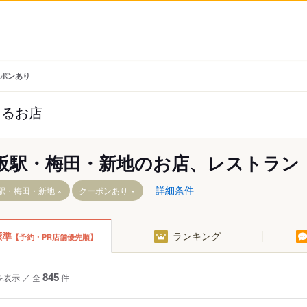
ーポンあり
きるお店
阪駅・梅田・新地のお店、レストラン
詳細条件
駅・梅田・新地
クーポンあり
標準
ランキング
【予約・PR店舗優先順】
中津駅（阪急）
大阪梅田駅（阪神）
大阪メトロ）
を表示
／
全
845
件