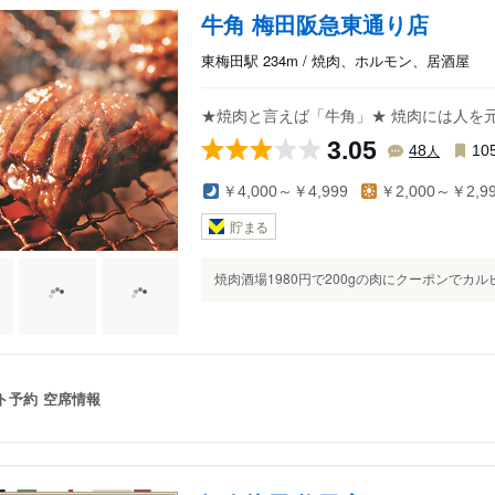
牛角 梅田阪急東通り店
東梅田駅 234m / 焼肉、ホルモン、居酒屋
駅（阪急）
★焼肉と言えば「牛角」★ 焼肉には人を
3.05
人
48
10
￥4,000～￥4,999
￥2,000～￥2,9
貯まる
焼肉酒場1980円で200gの肉にクーポンでカルビ
ト予約
空席情報