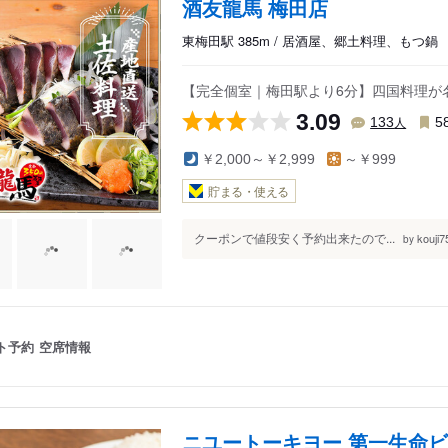
酒友龍馬 梅田店
東梅田駅 385m / 居酒屋、郷土料理、もつ鍋
【完全個室｜梅田駅より6分】四国料理が
3.09
人
133
5
￥2,000～￥2,999
～￥999
貯まる・使える
クーポンで値段安く予約出来たので...
kouji7
by
ト予約
空席情報
ニユートーキヨー 第一生命