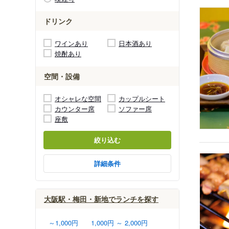
ドリンク
ワインあり
日本酒あり
焼酎あり
空間・設備
オシャレな空間
カップルシート
カウンター席
ソファー席
座敷
絞り込む
詳細条件
大阪駅・梅田・新地でランチを探す
～1,000円
1,000円 ～ 2,000円