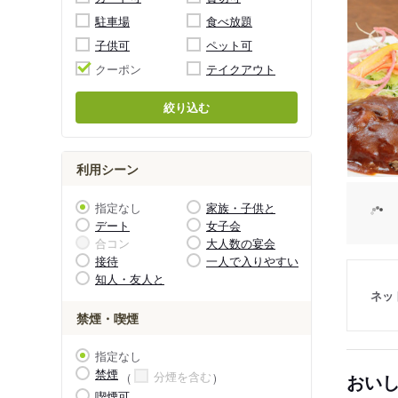
駐車場
食べ放題
子供可
ペット可
クーポン
テイクアウト
絞り込む
利用シーン
指定なし
家族・子供と
デート
女子会
合コン
大人数の宴会
接待
一人で入りやすい
知人・友人と
ネッ
禁煙・喫煙
指定なし
禁煙
分煙を含む
おい
喫煙可