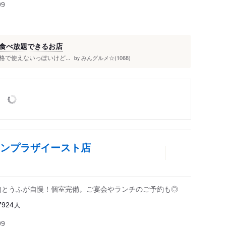
99
食べ放題できるお店
で使えないっぽいけど...
みんグルメ☆(1068)
by
トンプラザイースト店
物とうふが自慢！個室完備。ご宴会やランチのご予約も◎
人
7924
99