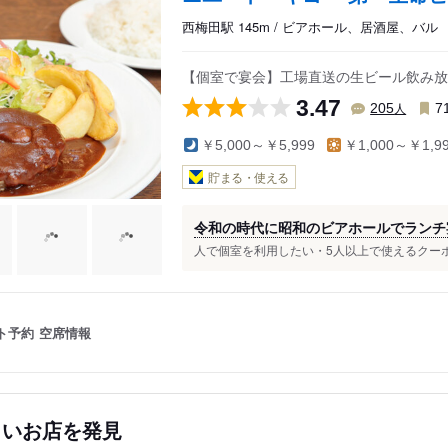
西梅田駅 145m / ビアホール、居酒屋、バル
【個室で宴会】工場直送の生ビール飲み放
3.47
人
205
7
￥5,000～￥5,999
￥1,000～￥1,9
貯まる・使える
令和の時代に昭和のビアホールでランチ
人で個室を利用したい・5人以上で使えるクーポ
ト予約
空席情報
しいお店を発見