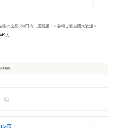
名物の全品350円均一居酒屋！＜各種ご宴会団大歓迎＞
人
849
5613(6)
ビル店