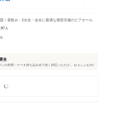
題！昼飲み・2次会・会合に最適な個室完備のビアホール
人
197
99
宴会
ンの利用・ケーキ持ち込み全て快く対応いただけ...
わっぷる(51)
by