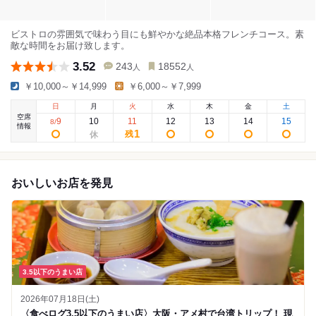
ビストロの雰囲気で味わう目にも鮮やかな絶品本格フレンチコース。素
敵な時間をお届け致します。
3.52
243
18552
人
人
￥10,000～￥14,999
￥6,000～￥7,999
日
月
火
水
木
金
土
空席
9
10
11
12
13
14
15
8
/
情報
1
残
おいしいお店を発見
3.5以下のうまい店
2026年07月18日(土)
〈食べログ3.5以下のうまい店〉大阪・アメ村で台湾トリップ！ 現