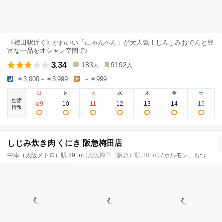
《梅田駅近く》かわいい「にゃんぺん」が大人気！しみしみおでんと豊
富な一品をオシャレ空間で♪
3.34
183
9192
人
人
￥3,000～￥3,999
～￥999
日
月
火
水
木
金
土
空席
9
10
11
12
13
14
15
8
/
情報
しじみ炊き肉 くにき 阪急梅田店
中津（大阪メトロ）駅 391m
(大阪梅田（阪急）駅 301m)
/ ホルモン、もつ鍋、居酒屋