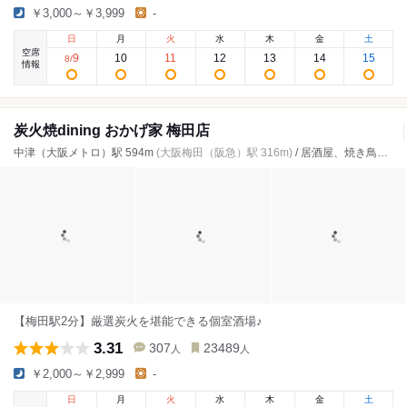
￥3,000～￥3,999
-
日
月
火
水
木
金
土
空席
9
10
11
12
13
14
15
8
/
情報
炭火焼dining おかげ家 梅田店
中津（大阪メトロ）駅 594m
(大阪梅田（阪急）駅 316m)
/ 居酒屋、焼き鳥、もつ鍋
【梅田駅2分】厳選炭火を堪能できる個室酒場♪
3.31
307
23489
人
人
￥2,000～￥2,999
-
日
月
火
水
木
金
土