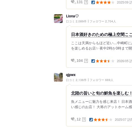
2025/09
？
131
Liona♡
口コミ 2,089件
フォロワー 2,704人
日本酒好きのための極上空間ここに
ここは天満からもほど近い....中崎町
を楽しめるお店✨ 夜中2時か3時まで開
2026/05
？
104
qjpwx
口コミ 2,136件
フォロワー 669人
北陸の旨いと旬の鮮魚を楽しむ
魚メニューに魅力を感じ来店！ 日本
い感じのお店！ 大将のアットホーム感が
2025/07 訪
？
12