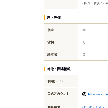
QRコード決済不
席・設備
無
個室
可
貸切
無
駐車場
特徴・関連情報
利用シーン
公式アカウント
https://www.i
ぼうずα
（548）
初投稿者