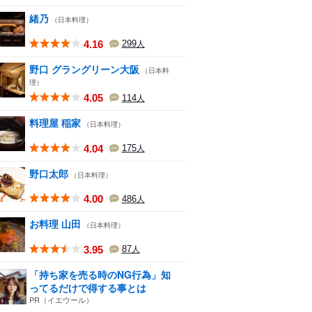
緒乃
（日本料理）
4.16
299
人
野口 グラングリーン大阪
（日本料
理）
4.05
114
人
料理屋 稲家
（日本料理）
4.04
175
人
野口太郎
（日本料理）
4.00
486
人
お料理 山田
（日本料理）
3.95
87
人
「持ち家を売る時のNG行為」知
ってるだけで得する事とは
PR（イエウール）