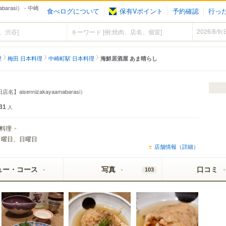
arasi） - 中崎
食べログについて
保有Vポイント
予約確認
行っ
理
梅田 日本料理
中崎町駅 日本料理
海鮮居酒屋 あま晴らし
名】aisennizakayaamabarasi）
31
人
料理
月曜日、日曜日
店舗情報（詳細）
ュー・コース
写真
口コミ
103