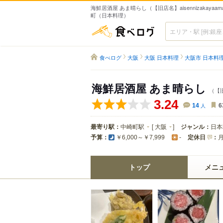
海鮮居酒屋 あま晴らし（【旧店名】aisennizakayaamab
町（日本料理）
食べログ
食べログ
大阪
大阪 日本料理
大阪市 日本料
海鮮居酒屋 あま晴らし
（【旧店
3.24
14
人
6
最寄り駅：
中崎町駅
[
大阪
]
ジャンル：
日本
予算：
定休日
：
￥6,000～￥7,999
-
トップ
メニ