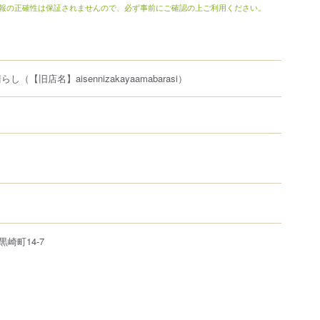
報の正確性は保証されませんので、必ず事前にご確認の上ご利用ください。
晴らし
（【旧店名】aisennizakayaamabarasi）
黒崎町
14-7