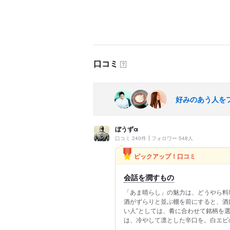
口コミ
？
好みのあう人を
ぼうずα
口コミ 240件
フォロワー 548人
ピックアップ！口コミ
会話を潤すもの
「あま晴らし」の魅力は、どうやら料
酒がずらりと並ぶ棚を前にすると、酒
い人”としては、肴に合わせて銘柄を
は、冷やして凛とした辛口を。白エビの