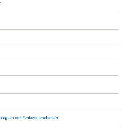
可
nstagram.com/izakaya.amaharashi