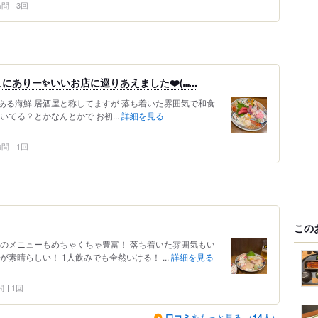
 訪問
3回
ありー✨いいお店に巡りあえました❤️(⑉...
にある海鮮 居酒屋と称してますが 落ち着いた雰囲気で和食
いてる？とかなんとかで お初...
詳細を見る
 訪問
1回
！
この
酒のメニューもめちゃくちゃ豊富！ 落ち着いた雰囲気もい
素晴らしい！ 1人飲みでも全然いける！ ...
詳細を見る
問
1回
口コミ
をもっと見る （
14
人）