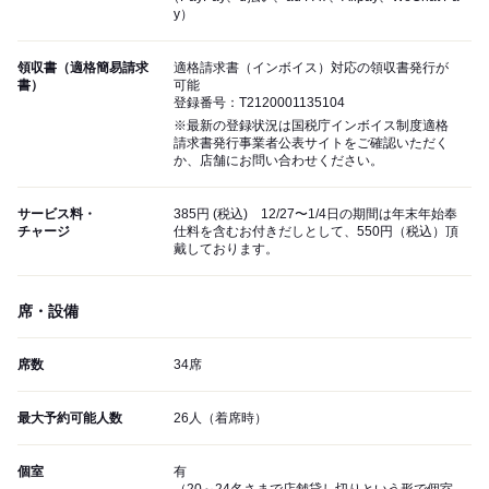
y）
領収書（適格簡易請求
適格請求書（インボイス）対応の領収書発行が
書）
可能
登録番号：T2120001135104
※最新の登録状況は国税庁インボイス制度適格
請求書発行事業者公表サイトをご確認いただく
か、店舗にお問い合わせください。
サービス料・
385円 (税込) 12/27〜1/4日の期間は年末年始奉
チャージ
仕料を含むお付きだしとして、550円（税込）頂
戴しております。
席・設備
席数
34席
最大予約可能人数
26人（着席時）
個室
有