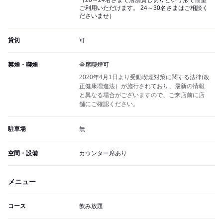
（20～24名さまで店舗貸し切りという形で個室
ご利用いただけます。 24～30名さまはご相談く
ださいませ）
貸切
可
禁煙・喫煙
全席喫煙可
2020年4月1日より受動喫煙対策に関する法律(改
正健康増進法）が施行されており、最新の情報
と異なる場合がございますので、ご来店前に店
舗にご確認ください。
駐車場
無
空間・設備
カウンター席あり
メニュー
コース
飲み放題