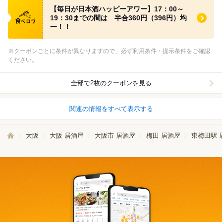
食べログ クーポン
【毎日が日本酒ハッピーアワー】17：00～
19：30までの間は 半合360円（396円）均
一！！
※クーポンごとに条件が異なりますので、必ず利用条件・提示条件をご確認
ください。
全部で2枚のクーポンを見る
関連の情報をすべて表示する
大阪
大阪 居酒屋
大阪市 居酒屋
梅田 居酒屋
東梅田駅 