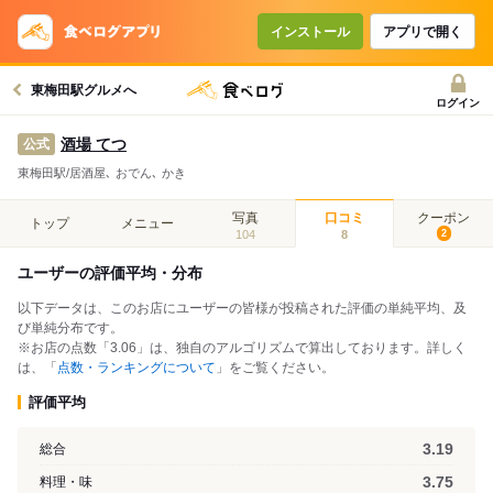
インストール
アプリで開く
東梅田駅グルメへ
ログイン
酒場 てつ
公式
東梅田駅/居酒屋､ おでん､ かき
写真
口コミ
クーポン
トップ
メニュー
104
8
2
ユーザーの評価平均・分布
以下データは、このお店にユーザーの皆様が投稿された評価の単純平均、及
び単純分布です。
※お店の点数「3.06」は、独自のアルゴリズムで算出しております。詳しく
は、「
点数・ランキングについて
」をご覧ください。
評価平均
3.19
総合
3.75
料理・味