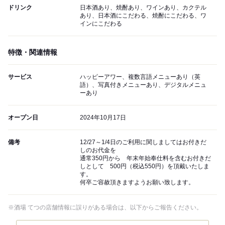
ドリンク
日本酒あり、焼酎あり、ワインあり、カクテル
あり、日本酒にこだわる、焼酎にこだわる、ワ
インにこだわる
特徴・関連情報
サービス
ハッピーアワー、複数言語メニューあり（英
語）、写真付きメニューあり、デジタルメニュ
ーあり
オープン日
2024年10月17日
備考
12/27～1/4日のご利用に関しましてはお付きだ
しのお代金を
通常350円から 年末年始奉仕料を含むお付きだ
しとして 500円（税込550円）を頂戴いたしま
す。
何卒ご容赦頂きますようお願い致します。
※酒場 てつの店舗情報に誤りがある場合は、以下からご報告ください。