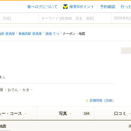
食べログについて
保有Vポイント
予約確認
行っ
梅田 居酒屋
東梅田駅 居酒屋
酒場 てつ
クーポン・地図
9
人
屋
おでん
かき
店舗情報（詳細）
ュー・コース
写真
口コミ
104
地図