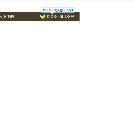
ディナーで人数 × 50pt
ット予約
貯まる・使える