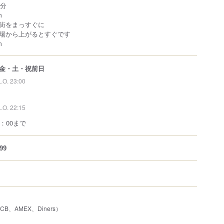
5分
m
街をまっすぐに
場から上がるとすぐです
m
金・土・祝前日
L.O. 23:00
L.O. 22:15
：00まで
99
JCB、AMEX、Diners）