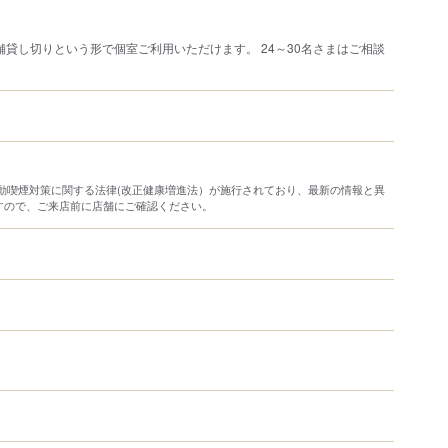
店舗貸し切りという形で個室ご利用いただけます。 24～30名さまはご相談
り受動喫煙対策に関する法律(改正健康増進法）が施行されており、最新の情報と異
すので、ご来店前に店舗にご確認ください。