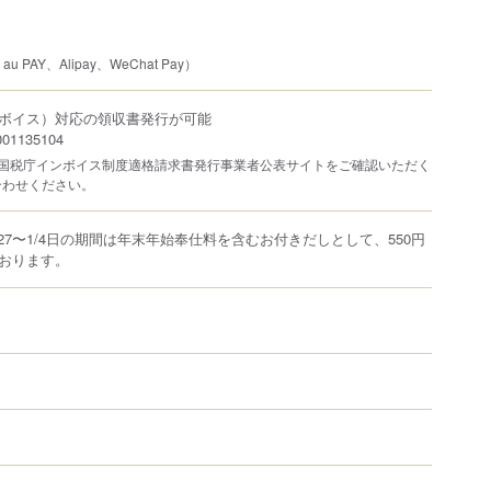
u PAY、Alipay、WeChat Pay）
ボイス）対応の領収書発行が可能
1135104
は国税庁インボイス制度適格請求書発行事業者公表サイトをご確認いただく
合わせください。
12/27〜1/4日の期間は年末年始奉仕料を含むお付きだしとして、550円
おります。