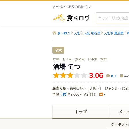
クーポン・地図 : 酒場 てつ
食べログ
食べログ
大阪
大阪 居酒屋
大阪市 居酒屋
公式
牡蠣・おでん・煮込み・日本酒・焼酎
酒場 てつ
3.06
8
人
44
最寄り駅：
東梅田駅
[
大阪
]
ジャンル：
居酒
予算：
￥2,000～￥2,999
-
トップ
メニ
クーポン・