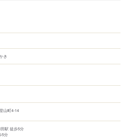
かき
堂山町
4-14
田駅 徒歩5分
歩5分