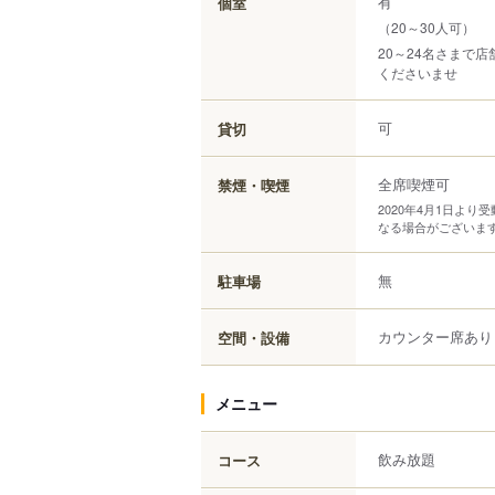
有
個室
（20～30人可）
20～24名さまで
くださいませ
可
貸切
全席喫煙可
禁煙・喫煙
2020年4月1日よ
なる場合がございま
無
駐車場
カウンター席あり
空間・設備
メニュー
飲み放題
コース