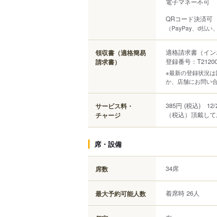
電子マネー不可
QRコード決済可
（PayPay、d払い、a
適格請求書（イン
領収書（適格簡易
登録番号：T212000
請求書）
※最新の登録状況
か、店舗にお問い
385円 (税込) 
サービス料・
（税込）頂戴して
チャージ
席・設備
34席
席数
着席時 26人
最大予約可能人数