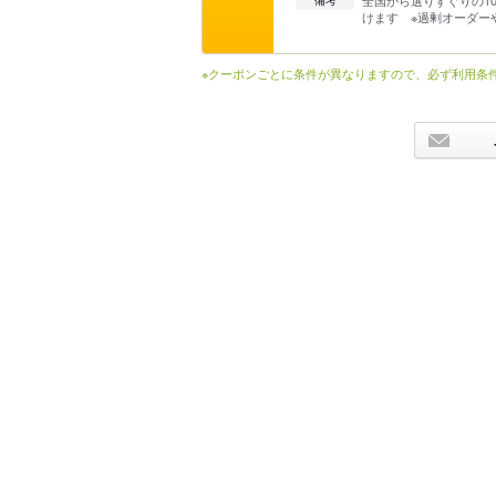
全国から選りすぐりの1
備考
けます ※過剰オーダー
※クーポンごとに条件が異なりますので、必ず利用条