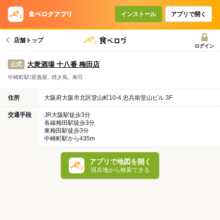
インストール
アプリで開く
店舗トップ
ログイン
大衆酒場 十八番 梅田店
公式
中崎町駅/居酒屋､ 焼き鳥､ 寿司
住所
大阪府大阪市北区堂山町10-4 忠兵衛堂山ビル 3F
交通手段
JR大阪駅徒歩3分
各線梅田駅徒歩3分
東梅田駅徒歩3分
中崎町駅から435m
アプリで地図を開く
現在地から検索できる