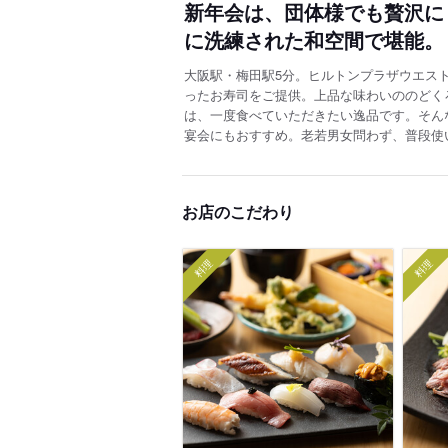
新年会は、団体様でも贅沢に
に洗練された和空間で堪能。
大阪駅・梅田駅5分。ヒルトンプラザウエス
ったお寿司をご提供。上品な味わいののどく
は、一度食べていただきたい逸品です。そん
宴会にもおすすめ。老若男女問わず、普段使
お店のこだわり
料理
料理