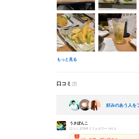
もっと見る
口コミ
？
好みのあう人を
うさぽんこ
口コミ 275件
フォロワー 141人