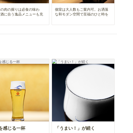
牛の肉の握りは必食の味わ
個室は大人数もご案内可。お洒落
お酒に合う逸品メニューも充
な和モダン空間で至福のひと時を
を感じる一杯
「うまい！」が続く