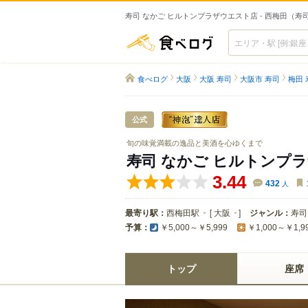
寿司 なかご ヒルトンプラザウエスト店 - 西梅田（寿
食べログ
食べログ
大阪
大阪 寿司
大阪市 寿司
梅田 
公式
旬の味覚満載の逸品と美酒を心ゆくまで
寿司 なかご ヒルトンプ
3.44
432
人
最寄り駅：
西梅田駅
[
大阪
]
ジャンル：
寿司
予算：
￥5,000～￥5,999
￥1,000～￥1,9
トップ
座席