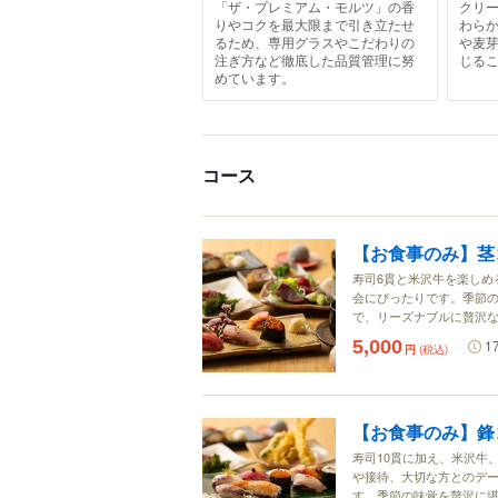
「ザ・プレミアム・モルツ」の香
クリ
りやコクを最大限まで引き立たせ
わら
るため、専用グラスやこだわりの
や麦
注ぎ方など徹底した品質管理に努
じる
めています。
コース
【お食事のみ】茎
寿司6貫と米沢牛を楽しめ
会にぴったりです。季節
で、リーズナブルに贅沢
5,000
1
円
(税込)
【お食事のみ】鋒
寿司10貫に加え、米沢牛
や接待、大切な方とのデ
す。季節の味覚を贅沢に