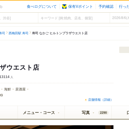
食べログについて
保有Vポイント
予約確認
行っ
司）
寿司
西梅田駅 寿司
寿司 なかご ヒルトンプラザウエスト店
ラザウエスト店
13114
人
海鮮
居酒屋
99
店舗情報（詳細）
メニュー・コース
写真
2290