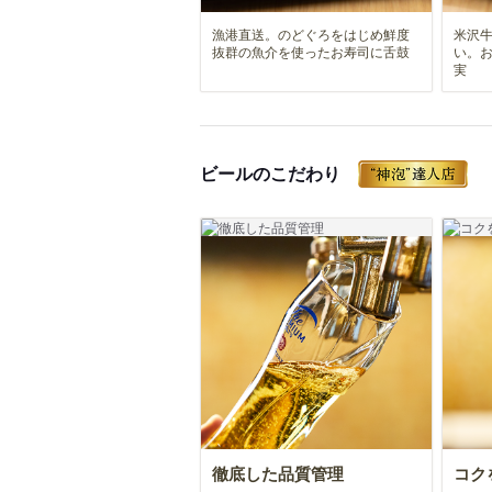
漁港直送。のどぐろをはじめ鮮度
米沢
抜群の魚介を使ったお寿司に舌鼓
い。
実
ビールのこだわり
徹底した品質管理
コク