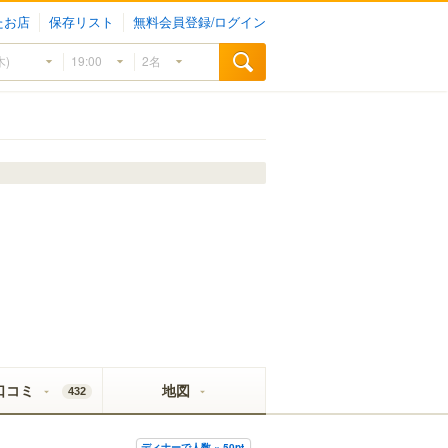
たお店
保存リスト
無料会員登録/ログイン
口コミ
地図
432
ディナーで人数 × 50pt