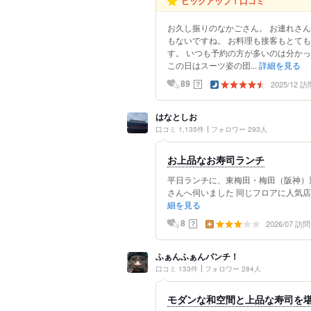
ピックアップ！口コミ
お久し振りのなかごさん。 お連れさ
もないですね。 お料理も接客もとて
す。 いつも予約の方が多いのは分か
この日はスーツ姿の団...
詳細を見る
2025/12 訪
？
89
はなとしお
口コミ 1,135件
フォロワー 293人
お上品なお寿司ランチ
平日ランチに、東梅田・梅田（阪神）
さんへ伺いました 同じフロアに人気店『
細を見る
2026/07 訪問
？
8
ふぁんふぁんパンチ！
口コミ 133件
フォロワー 284人
モダンな和空間と上品な寿司を堪