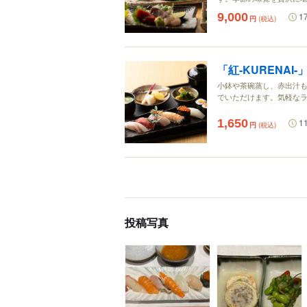
9,000
1
円
(税込)
「紅-KURENAI
小鉢や茶碗蒸し、赤出汁
でいただけます。気軽な
1,650
1
円
(税込)
投稿写真