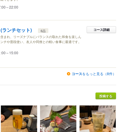
7:00～22:00
-」(ランチセット)
コース詳細
6品
も含まれ、リーズナブルにバランスの取れた和食を楽しん
ランチや普段使い、友人や同僚との軽い食事に最適です。
1:00～15:00
コース
をもっと見る（8件）
投稿する