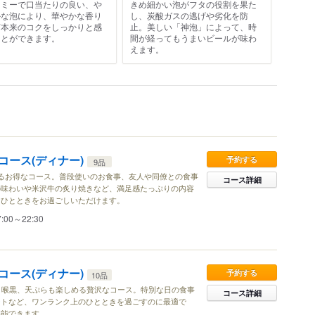
ーミーで口当たりの良い、や
きめ細かい泡がフタの役割を果た
かな泡により、華やかな香り
し、炭酸ガスの逃げや劣化を防
芽本来のコクをしっかりと感
止。美しい「神泡」によって、時
ことができます。
間が経ってもうまいビールが味わ
えます。
コース(ディナー)
予約する
9品
るお得なコース。普段使いのお食事、友人や同僚との食事
コース詳細
の味わいや米沢牛の炙り焼きなど、満足感たっぷりの内容
なひとときをお過ごしいただけます。
7:00～22:30
コース(ディナー)
予約する
10品
、喉黒、天ぷらも楽しめる贅沢なコース。特別な日の食事
コース詳細
ートなど、ワンランク上のひとときを過ごすのに最適で
堪能できます。