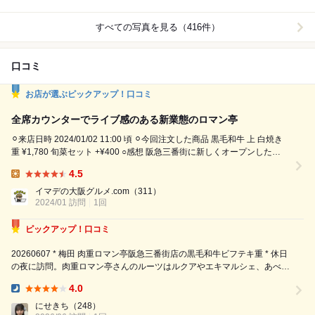
すべての写真を見る（416件）
口コミ
お店が選ぶピックアップ！口コミ
全席カウンターでライブ感のある新業態のロマン亭
⚪︎来店日時 2024/01/02 11:00 頃 ⚪︎今回注文した商品 黒毛和牛 上 白焼き
重 ¥1,780 旬菜セット +¥400 ○感想 阪急三番街に新しくオープンした
【ロマン亭】さんへ行ってきました。 この店舗、今までの店舗とは少し
4.5
違って 全席カウンター席で 目の前で焼かれるお肉を香りや音、 視覚から
Lunch:
堪能できるライブ感あるお店 定番のビフテキ重もも...
イマデの大阪グルメ.com
（311）
2024/01 訪問
1回
ピックアップ！口コミ
20260607 * 梅田 肉重ロマン亭阪急三番街店の黒毛和牛ビフテキ重 * 休日
の夜に訪問。肉重ロマン亭さんのルーツはルクアやエキマルシェ、あべの
キューズなどにある「ビフテキ重・肉飯ロマン亭」にあり、さらに店舗展
4.0
開したお店。ロマン亭グループはその他、とんかつやハンバーグ、レスト
Dinner:
ランなども展...
にせきち
（248）