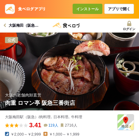
インストール
アプリで開く
大阪梅田（阪急）駅グルメへ
ログイン
公式
大阪の老舗肉卸直営
肉重 ロマン亭 阪急三番街店
大阪梅田駅（阪急）/肉料理､ 日本料理､ 牛料理
3.41
119
人
2716
人
￥2,000～￥2,999
￥1,000～￥1,999