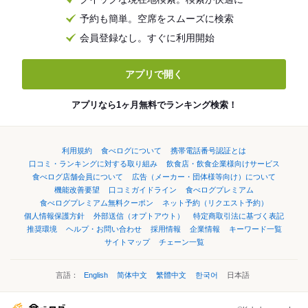
予約も簡単。空席をスムーズに検索
会員登録なし。すぐに利用開始
アプリで開く
アプリなら1ヶ月無料でランキング検索！
利用規約
食べログについて
携帯電話番号認証とは
口コミ・ランキングに対する取り組み
飲食店・飲食企業様向けサービス
食べログ店舗会員について
広告（メーカー・団体様等向け）について
機能改善要望
口コミガイドライン
食べログプレミアム
食べログプレミアム無料クーポン
ネット予約（リクエスト予約）
個人情報保護方針
外部送信（オプトアウト）
特定商取引法に基づく表記
推奨環境
ヘルプ・お問い合わせ
採用情報
企業情報
キーワード一覧
サイトマップ
チェーン一覧
言語：
English
简体中文
繁體中文
한국어
日本語