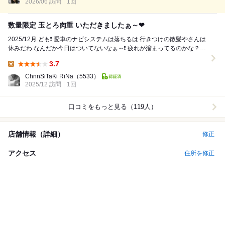
2026/06 訪問
1回
数量限定 玉とろ肉重 いただきましたぁ～❤
2025/12月 ども❗ 愛車のナビシステムは落ちるは 行きつけの散髪やさんは
休みだわ なんだか今日はついてないなぁ～❗ 疲れが溜まってるのかな？
こん...
3.7
Lunch:
ChnnSiTaKi RiNa
（5533）
2025/12 訪問
1回
口コミをもっと見る（119人）
店舗情報（詳細）
修正
アクセス
住所を修正