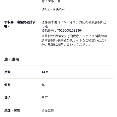
電子マネー可
QRコード決済可
領収書（適格簡易請求
適格請求書（インボイス）対応の領収書発行が
書）
可能
登録番号：T5120001032364
※最新の登録状況は国税庁インボイス制度適格
請求書発行事業者公表サイトをご確認いただく
か、店舗にお問い合わせください。
席・設備
席数
14席
個室
無
貸切
不可
禁煙・喫煙
全席禁煙