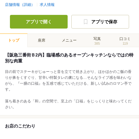
店舗情報（詳細）
求人情報
アプリで開く
アプリで保存
写真
口コミ
トップ
座席
メニュー
385
119
【阪急三番街Ｂ2内】臨場感のあるオープンキッチンならではの特
別な肉重
目の前でステーキがじゅーっと音を立てて焼き上がり、ほかほかのご飯の香
りが鼻をくすぐり、甘辛い特製タレの虜になる…そんなライブ感を味わいな
がら、『一膳の口福』を五感で感じていただける、新しい試みのロマン亭で
す。
落ち着きのある「和」の空間で、至上の「口福」をじっくりと味わってくだ
さい。
お店のこだわり