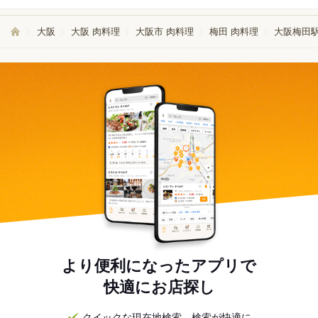
◎ ご不明な点がございましたら お気軽にお問合せ下さい。 ご
応募お待ちしております。
大阪
大阪 肉料理
大阪市 肉料理
梅田 肉料理
大阪梅田駅
より便利になったアプリで
快適にお店探し
クイックな現在地検索。検索が快適に