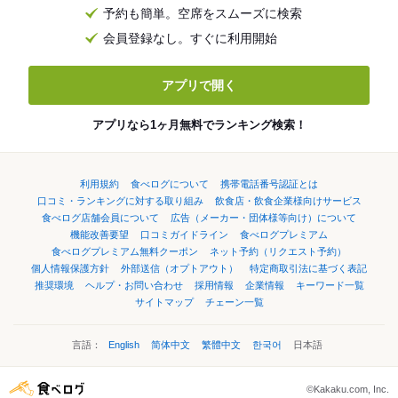
予約も簡単。空席をスムーズに検索
会員登録なし。すぐに利用開始
アプリで開く
アプリなら1ヶ月無料でランキング検索！
利用規約
食べログについて
携帯電話番号認証とは
口コミ・ランキングに対する取り組み
飲食店・飲食企業様向けサービス
食べログ店舗会員について
広告（メーカー・団体様等向け）について
機能改善要望
口コミガイドライン
食べログプレミアム
食べログプレミアム無料クーポン
ネット予約（リクエスト予約）
個人情報保護方針
外部送信（オプトアウト）
特定商取引法に基づく表記
推奨環境
ヘルプ・お問い合わせ
採用情報
企業情報
キーワード一覧
サイトマップ
チェーン一覧
言語：
English
简体中文
繁體中文
한국어
日本語
©Kakaku.com, Inc.