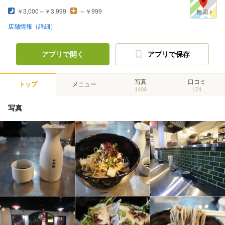
￥3,000～￥3,999
～￥999
店舗情報（詳細）
アプリで開く
アプリで保存
写真
口コミ
トップ
メニュー
1409
174
写真