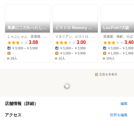
島豚にこだわったしゃ
ビストロ Memory 梅
Luv.Fish?大阪
ぶしゃぶ屋さん一豚
田本店
しゃぶしゃぶ、居酒屋、すき焼き
イタリアン、ビストロ、居酒屋
居酒屋、海鮮、そば
堂山店
3.08
3.00
3.40
￥3,000～￥3,999
￥3,000～￥3,999
￥3,000～￥3,999
Dinner:
Dinner:
Dinner:
-
￥3,000～￥3,999
￥1,000～￥1,999
Lunch:
Lunch:
Lunch:
28人
10人
154人
広告を非表示
店舗情報（詳細）
編集
アクセス
住所を編集