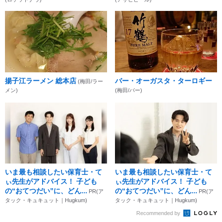
揚子江ラーメン 総本店
バー・オーガスタ・ターロギー
(梅田/ラー
メン)
(梅田/バー)
いま最も相談したい保育士・て
いま最も相談したい保育士・て
ぃ先生がアドバイス！ 子ども
ぃ先生がアドバイス！ 子ども
の“おてつだい”に、どん...
の“おてつだい”に、どん...
PR(ア
PR(ア
タック・キュキュット｜Hugkum)
タック・キュキュット｜Hugkum)
Recommended by