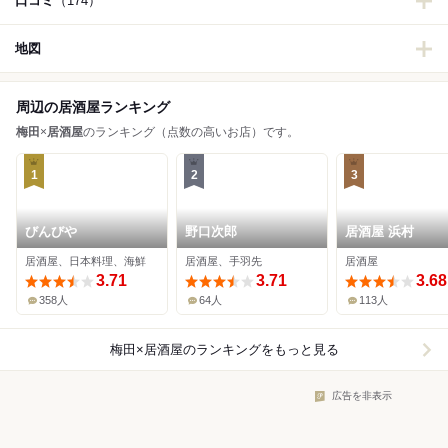
口コミ
（174）
地図
周辺の居酒屋ランキング
梅田
×
居酒屋
のランキング（点数の高いお店）です。
1
2
3
びんびや
野口次郎
居酒屋 浜村
居酒屋、日本料理、海鮮
居酒屋、手羽先
居酒屋
3.71
3.71
3.68
358人
64人
113人
梅田×居酒屋
のランキングをもっと見る
広告を非表示