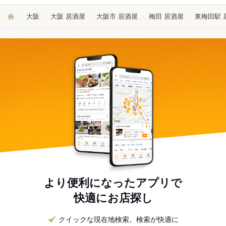
大阪
大阪 居酒屋
大阪市 居酒屋
梅田 居酒屋
東梅田駅 
より便利になったアプリで
快適にお店探し
クイックな現在地検索。検索が快適に