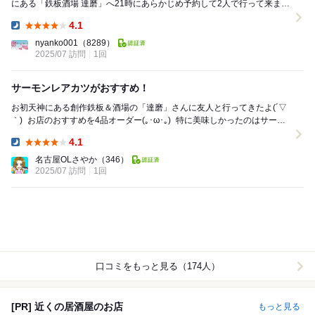
にある「鉄板酒場 達磨」へ21時にあらかじめ予約して2人で行って来まし
た♪ エレベーターで4階に上がると席...
4.1
Dinner:
nyanko001
（8289）
2025/07 訪問
1回
サーモンレアカツがおすすめ！
お初天神にある創作鉄板＆酒場の「達磨」さんに友人と行ってきたよ(´▽
｀) お店のおすすめを4品オーダー(｡･ω･｡) 特に美味しかったのはサーモ
ンレアカツ！(๑´ڡ`๑) ほんのり...
4.1
Dinner:
名古屋OLさやか
（346）
2025/07 訪問
1回
口コミをもっと見る（174人）
[PR] 近くの居酒屋のお店
もっと見る