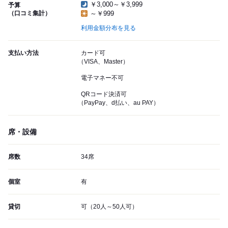
￥3,000～￥3,999
予算
（口コミ集計）
～￥999
利用金額分布を見る
支払い方法
カード可
（VISA、Master）
電子マネー不可
QRコード決済可
（PayPay、d払い、au PAY）
席・設備
席数
34席
個室
有
貸切
可（20人～50人可）