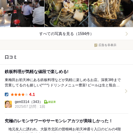
すべての写真を見る（1594件）
広告を非表示
口コミ
鉄板料理が気軽な値段で楽しめる!
東梅田お初天神にある鉄板料理などが気軽に楽しめるお店。深夜3時まで
営業してるのも嬉しい(*^^*) ドリンクメニュー豊富! ビールは生と瓶合わ
せて、4大メーカー全て置いてあ...
4.1
Dinner:
gen0314
（343）
2025/07 訪問
1回
究極のレモンサワーやサーモンレアカツが美味しかった！
地元友人に誘われ、大阪市北区の曽根崎お初天神通り入口のビルの4階