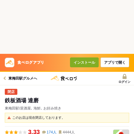
インストール
アプリで開く
東梅田駅グルメへ
ログイン
鉄板酒場 達磨
東梅田駅/居酒屋､ 海鮮､ お好み焼き
このお店は現在閉店しております。
3.33
174
人
4444
人