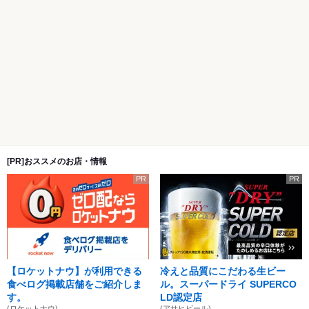
[PR]おススメのお店・情報
PR
PR
【ロケットナウ】が利用できる
冷えと品質にこだわる生ビー
食べログ掲載店舗をご紹介しま
ル。スーパードライ SUPERCO
す。
LD認定店
(ロケットナウ)
(アサヒビール)