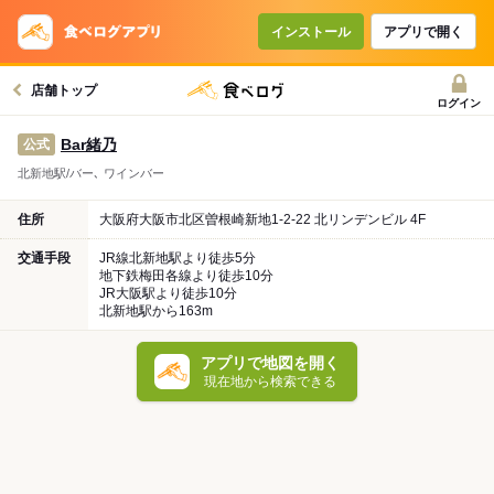
インストール
アプリで開く
店舗トップ
ログイン
Bar緒乃
公式
北新地駅/バー､ ワインバー
住所
大阪府大阪市北区曽根崎新地1-2-22 北リンデンビル 4F
交通手段
JR線北新地駅より徒歩5分
地下鉄梅田各線より徒歩10分
JR大阪駅より徒歩10分
北新地駅から163m
アプリで地図を開く
現在地から検索できる