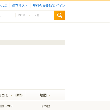
たお店
保存リスト
無料会員登録/ログイン
口コミ
地図
720
外観
(
)
その他
298