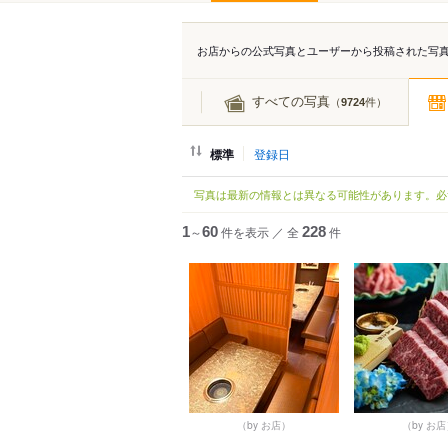
お店からの公式写真とユーザーから投稿された写
すべての写真
（
件）
9724
標準
登録日
写真は最新の情報とは異なる可能性があります。必
1
～
60
件を表示
／
全
228
件
（by お店）
（by お