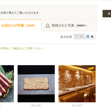
真を切り替えてご覧いただけます。
ネ
お店からの写真
投稿された写真
（
件）
（
件）
228
9496
表示切替
ず事前にご確認の上ご利用ください。
店）
（by お店）
（by お店）