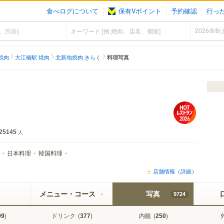
食べログについて
保有Vポイント
予約確認
行っ
焼肉
大江橋駅 焼肉
北新地焼肉 きらく
料理写真
25145
人
日本料理
韓国料理
店舗情報（詳細）
メニュー・コース
写真
9724
)
ドリンク
(
)
内観
(
)
99
377
250