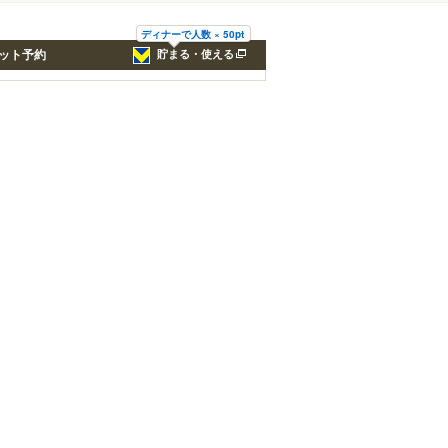
ディナーで人数 × 50pt
ット予約
貯まる・使える