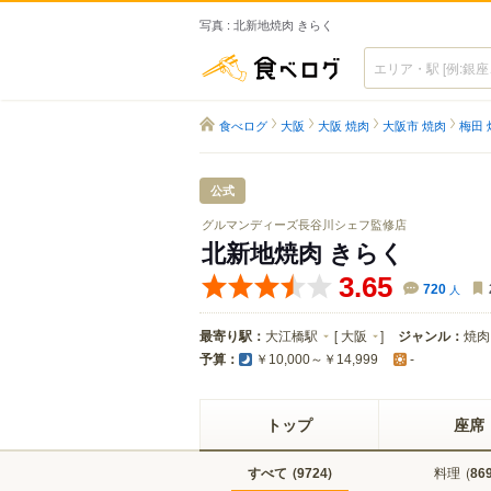
写真 : 北新地焼肉 きらく
食べログ
食べログ
大阪
大阪 焼肉
大阪市 焼肉
梅田 
公式
グルマンディーズ長谷川シェフ監修店
北新地焼肉 きらく
3.65
720
人
最寄り駅：
大江橋駅
[
大阪
]
ジャンル：
焼肉
予算：
￥10,000～￥14,999
-
トップ
座席
すべて
(
)
料理
(
9724
86