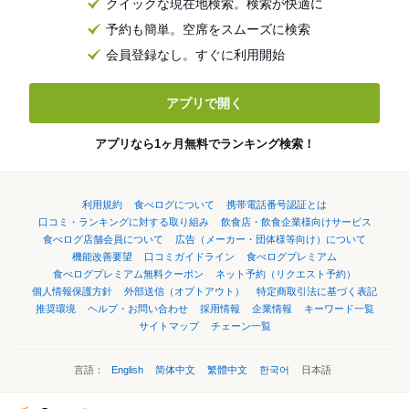
クイックな現在地検索。検索が快適に
予約も簡単。空席をスムーズに検索
会員登録なし。すぐに利用開始
アプリで開く
アプリなら1ヶ月無料でランキング検索！
利用規約
食べログについて
携帯電話番号認証とは
口コミ・ランキングに対する取り組み
飲食店・飲食企業様向けサービス
食べログ店舗会員について
広告（メーカー・団体様等向け）について
機能改善要望
口コミガイドライン
食べログプレミアム
食べログプレミアム無料クーポン
ネット予約（リクエスト予約）
個人情報保護方針
外部送信（オプトアウト）
特定商取引法に基づく表記
推奨環境
ヘルプ・お問い合わせ
採用情報
企業情報
キーワード一覧
サイトマップ
チェーン一覧
言語：
English
简体中文
繁體中文
한국어
日本語