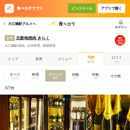
インストール
アプリで開く
大江橋駅グルメへ
ログイン
北新地焼肉 きらく
公式
大江橋駅/焼肉､ 日本料理､ 韓国料理
写真
口コミ
トップ
座席
メニュー
9735
721
すべて
料理
ドリンク
内観
外観
その他
9735
8710
377
250
298
377
件