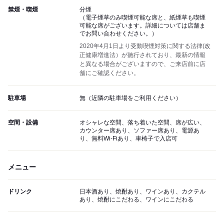
禁煙・喫煙
分煙
（電子煙草のみ喫煙可能な席と、紙煙草も喫煙
可能な席がございます。詳細については店舗ま
でお問い合わせください。）
2020年4月1日より受動喫煙対策に関する法律(改
正健康増進法）が施行されており、最新の情報
と異なる場合がございますので、ご来店前に店
舗にご確認ください。
駐車場
無（近隣の駐車場をご利用ください）
空間・設備
オシャレな空間、落ち着いた空間、席が広い、
カウンター席あり、ソファー席あり、電源あ
り、無料Wi-Fiあり、車椅子で入店可
メニュー
ドリンク
日本酒あり、焼酎あり、ワインあり、カクテル
あり、焼酎にこだわる、ワインにこだわる