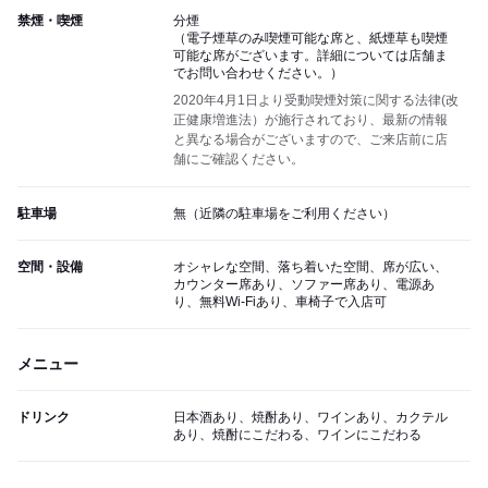
禁煙・喫煙
分煙
（電子煙草のみ喫煙可能な席と、紙煙草も喫煙
可能な席がございます。詳細については店舗ま
でお問い合わせください。）
2020年4月1日より受動喫煙対策に関する法律(改
正健康増進法）が施行されており、最新の情報
と異なる場合がございますので、ご来店前に店
舗にご確認ください。
駐車場
無（近隣の駐車場をご利用ください）
空間・設備
オシャレな空間、落ち着いた空間、席が広い、
カウンター席あり、ソファー席あり、電源あ
り、無料Wi-Fiあり、車椅子で入店可
メニュー
ドリンク
日本酒あり、焼酎あり、ワインあり、カクテル
あり、焼酎にこだわる、ワインにこだわる