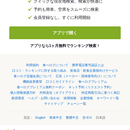
クイックな現在地検索。検索が快適に
予約も簡単。空席をスムーズに検索
会員登録なし。すぐに利用開始
アプリで開く
アプリなら1ヶ月無料でランキング検索！
利用規約
食べログについて
携帯電話番号認証とは
口コミ・ランキングに対する取り組み
飲食店・飲食企業様向けサービス
食べログ店舗会員について
広告（メーカー・団体様等向け）について
機能改善要望
口コミガイドライン
食べログプレミアム
食べログプレミアム無料クーポン
ネット予約（リクエスト予約）
個人情報保護方針
外部送信（オプトアウト）
特定商取引法に基づく表記
推奨環境
ヘルプ・お問い合わせ
採用情報
企業情報
キーワード一覧
サイトマップ
チェーン一覧
言語：
English
简体中文
繁體中文
한국어
日本語