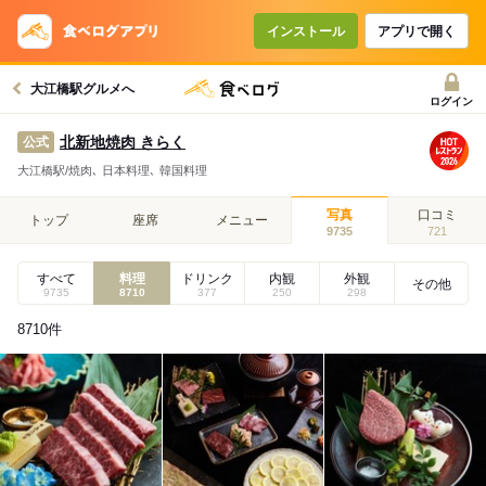
インストール
アプリで開く
大江橋駅グルメへ
ログイン
北新地焼肉 きらく
公式
大江橋駅/焼肉､ 日本料理､ 韓国料理
写真
口コミ
トップ
座席
メニュー
9735
721
すべて
料理
ドリンク
内観
外観
その他
9735
8710
377
250
298
8710
件