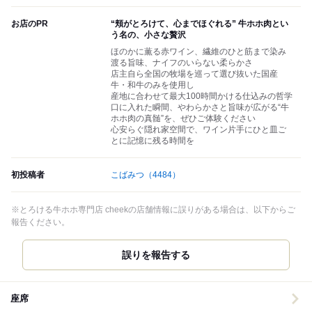
お店のPR
“頬がとろけて、心までほぐれる” 牛ホホ肉とい
う名の、小さな贅沢
ほのかに薫る赤ワイン、繊維のひと筋まで染み
渡る旨味、ナイフのいらない柔らかさ
店主自ら全国の牧場を巡って選び抜いた国産
牛・和牛のみを使用し
産地に合わせて最大100時間かける仕込みの哲学
口に入れた瞬間、やわらかさと旨味が広がる“牛
ホホ肉の真髄”を、ぜひご体験ください
心安らぐ隠れ家空間で、ワイン片手にひと皿ご
とに記憶に残る時間を
初投稿者
こばみつ
（4484）
※とろける牛ホホ専門店 cheekの店舗情報に誤りがある場合は、以下からご
報告ください。
誤りを報告する
座席