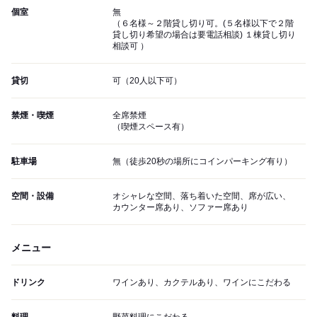
個室
無
（６名様～２階貸し切り可。(５名様以下で２階
貸し切り希望の場合は要電話相談) １棟貸し切り
相談可 ）
貸切
可（20人以下可）
禁煙・喫煙
全席禁煙
（喫煙スペース有）
駐車場
無（徒歩20秒の場所にコインパーキング有り）
空間・設備
オシャレな空間、落ち着いた空間、席が広い、
カウンター席あり、ソファー席あり
メニュー
ドリンク
ワインあり、カクテルあり、ワインにこだわる