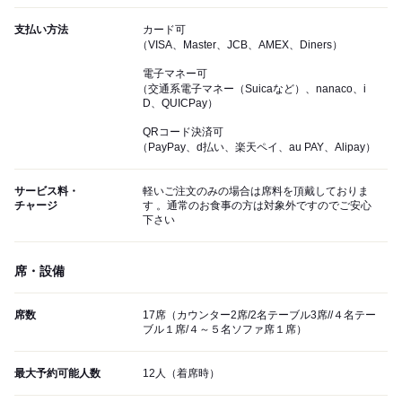
支払い方法
カード可
（VISA、Master、JCB、AMEX、Diners）
電子マネー可
（交通系電子マネー（Suicaなど）、nanaco、i
D、QUICPay）
QRコード決済可
（PayPay、d払い、楽天ペイ、au PAY、Alipay）
サービス料・
軽いご注文のみの場合は席料を頂戴しておりま
チャージ
す 。通常のお食事の方は対象外ですのでご安心
下さい
席・設備
席数
17席（カウンター2席/2名テーブル3席//４名テー
ブル１席/４～５名ソファ席１席）
最大予約可能人数
12人（着席時）