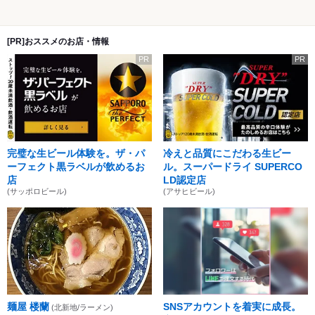
[PR]おススメのお店・情報
PR
PR
完璧な生ビール体験を。ザ・パ
冷えと品質にこだわる生ビー
ーフェクト黒ラベルが飲めるお
ル。スーパードライ SUPERCO
店
LD認定店
(サッポロビール)
(アサヒビール)
麺屋 楼蘭
SNSアカウントを着実に成長。
(北新地/ラーメン)