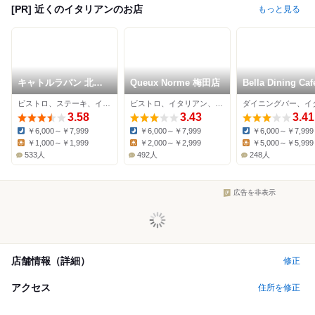
[PR] 近くのイタリアンのお店
もっと見る
キャトルラパン 北梅
Queux Norme 梅田店
Bella Dining Caf
田
ビストロ、ステーキ、イタリアン
ビストロ、イタリアン、フレンチ
3.58
3.43
3.41
￥6,000～￥7,999
￥6,000～￥7,999
￥6,000～￥7,999
Dinner:
Dinner:
Dinner:
￥1,000～￥1,999
￥2,000～￥2,999
￥5,000～￥5,999
Lunch:
Lunch:
Lunch:
533人
492人
248人
広告を非表示
店舗情報（詳細）
修正
アクセス
住所を修正