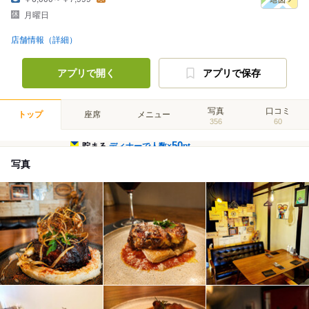
月曜日
店舗情報（詳細）
アプリで開く
アプリで保存
写真
口コミ
トップ
座席
メニュー
356
60
50
貯まる
ディナーで人数×
pt
写真