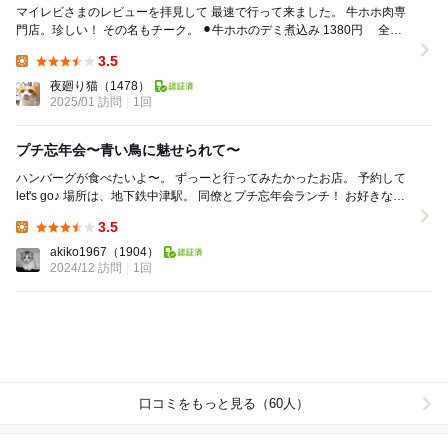
マイレビさまのレビューを拝見して 最速で行って来ました。 牛ホホ肉専
門店。珍しい！ その名もチーク。 ⚫︎牛ホホのデミ煮込み 1380円 全メ
ニュー前菜盛合わせ...
3.5
Lunch:
夜廻り猫
（1478）
2025/01 訪問
1回
プチ忘年会〜青い鳥に魅せられて〜
ハンバーグが食べたいよ〜。 ずっーと行ってみたかったお店。 予約して
let's go♪ 場所は、地下鉄中津駅。 同僚とプチ忘年会ランチ！ お好きな席
にどうぞ〜...
3.5
Lunch:
akiko1967
（1904）
2024/12 訪問
1回
口コミをもっと見る（60人）