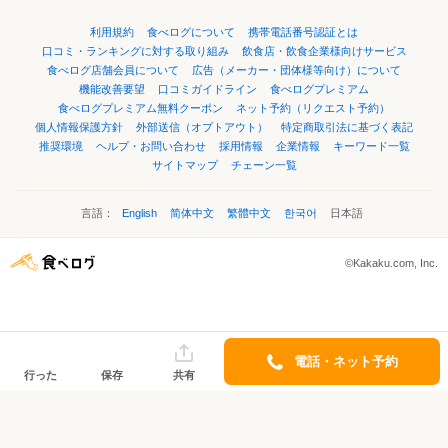
利用規約
食べログについて
携帯電話番号認証とは
口コミ・ランキングに対する取り組み
飲食店・飲食企業様向けサービス
食べログ店舗会員について
広告（メーカー・団体様等向け）について
機能改善要望
口コミガイドライン
食べログプレミアム
食べログプレミアム無料クーポン
ネット予約（リクエスト予約）
個人情報保護方針
外部送信（オプトアウト）
特定商取引法に基づく表記
推奨環境
ヘルプ・お問い合わせ
採用情報
企業情報
キーワード一覧
サイトマップ
チェーン一覧
言語：
English
简体中文
繁體中文
한국어
日本語
©Kakaku.com, Inc.
電話・ネット予約
行った
保存
共有