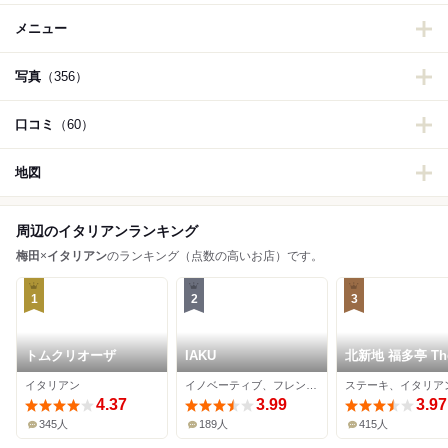
メニュー
写真
（356）
口コミ
（60）
地図
周辺のイタリアンランキング
梅田
×
イタリアン
のランキング（点数の高いお店）です。
1
2
3
トムクリオーザ
IAKU
北新地 福多亭 Th
Ukai
イタリアン
イノベーティブ、フレンチ、イタリアン
4.37
3.99
3.97
345人
189人
415人