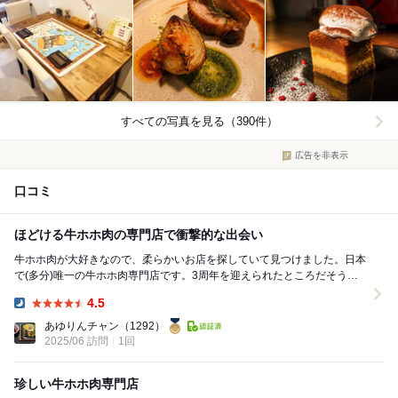
すべての写真を見る（390件）
広告を非表示
口コミ
ほどける牛ホホ肉の専門店で衝撃的な出会い
牛ホホ肉が大好きなので、柔らかいお店を探していて見つけました。日本
で(多分)唯一の牛ホホ肉専門店です。3周年を迎えられたところだそうで
す。細い路地の先にあって、オシャレなカフェのよ...
4.5
Dinner:
あゆりんチャン
（1292）
2025/06 訪問
1回
珍しい牛ホホ肉専門店