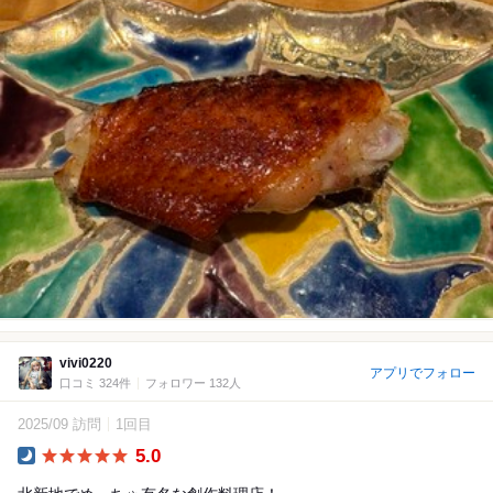
vivi0220
アプリでフォロー
口コミ 324件
フォロワー 132人
2025/09 訪問
1回目
5.0
Dinner