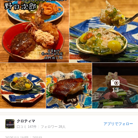
13
クロティマ
アプリでフォロー
口コミ 147件
フォロワー 28人