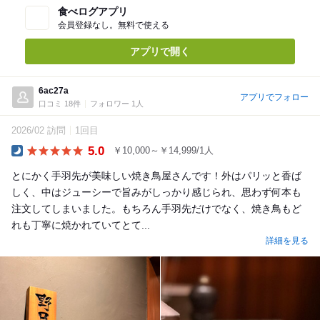
食べログアプリ
会員登録なし。無料で使える
アプリで開く
6ac27a
アプリでフォロー
口コミ 18件
フォロワー 1人
2026/02 訪問
1回目
5.0
￥10,000～￥14,999/1人
Dinner
とにかく手羽先が美味しい焼き鳥屋さんです！外はパリッと香ば
しく、中はジューシーで旨みがしっかり感じられ、思わず何本も
注文してしまいました。もちろん手羽先だけでなく、焼き鳥もど
れも丁寧に焼かれていてとて...
詳細を見る