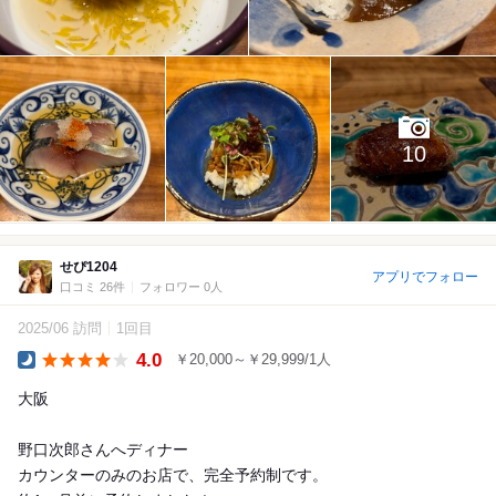
10
せぴ1204
アプリでフォロー
口コミ 26件
フォロワー 0人
2025/06 訪問
1回目
4.0
￥20,000～￥29,999/1人
Dinner
大阪
野口次郎さんへディナー
カウンターのみのお店で、完全予約制です。