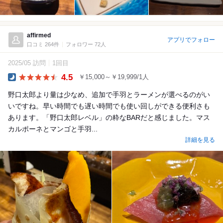
affirmed
アプリでフォロー
口コミ 264件
フォロワー 72人
2025/05 訪問
1回目
4.5
￥15,000～￥19,999/1人
Dinner
野口太郎より量は少なめ、追加で手羽とラーメンが選べるのがい
いですね。早い時間でも遅い時間でも使い回しができる便利さも
あります。「野口太郎レベル」の粋なBARだと感じました。マス
カルポーネとマンゴと手羽...
詳細を見る