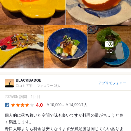
10
BLACKBADGE
アプリでフォロー
口コミ 77件
フォロワー 25人
2025/05 訪問
1回目
4.0
￥10,000～￥14,999/1人
Dinner
個人的に落ち着いた空間で味も良いですが料理の量がちょうど良
く満足します。
野口太郎よりも料金は安くなりますが満足度は同じぐらいありま