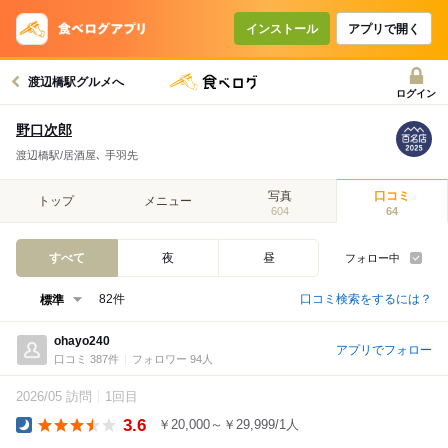
インストール
アプリで開く
渡辺橋駅グルメへ
ログイン
野口次郎
渡辺橋駅/居酒屋､ 手羽先
写真
口コミ
トップ
メニュー
604
64
すべて
夜
昼
フォロー中
口コミ検索をするには？
82件
ohayo240
アプリでフォロー
口コミ 387件
フォロワー 94人
2026/05 訪問
1回目
3.6
￥20,000～￥29,999/1人
Dinner