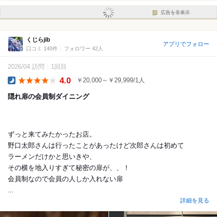
広告を非表示
くじらjib
アプリでフォロー
口コミ 140件
フォロワー 42人
2026/04 訪問
1回目
4.0
￥20,000～￥29,999/1人
Dinner
隠れ扉の会員制ダイニング
ずっと来てみたかったお店。
野口太郎さんは行ったことがあったけど次郎さんは初めて
ラーメンだけかと思いきや、
その横を地入りすぎて秘密の扉が、、！
会員制なので会員の人しか入れない扉
...
詳細を見る