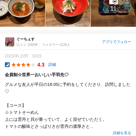
11
ぐーちぇす
アプリでフォロー
口コミ 1093件
フォロワー 2126人
2025/06 訪問
1回目
4.3
詳細
Dinner
会員制☆世界一おいしい手羽先♡
グルメな友人が平日の18:00に予約をしてくださり、訪問しました
♡
【コース】
☆トマトそーめん
上には雲丹と貝が乗っていて、よく混ぜていただく。
トマトの酸味とさっぱりさが雲丹の濃厚さと...
詳細を見る