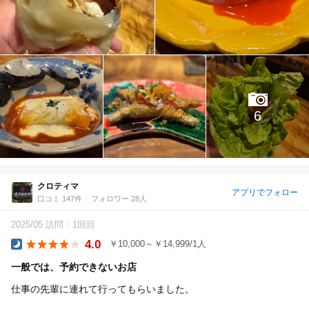
6
クロティマ
アプリでフォロー
口コミ 147件
フォロワー 28人
2025/05 訪問
1回目
4.0
￥10,000～￥14,999/1人
Dinner
一般では、予約できないお店
仕事の先輩に連れて行ってもらいました。