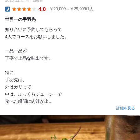
2025/11 訪問
2回目
4.0
￥20,000～￥29,999/1人
Dinner
世界一の手羽先
知り合いに予約してもらって
4人でコースをお願いしました。
一品一品が
丁寧で上品な味出です。
特に
手羽先は、
外はカリって
中は、ふっくらジューシーで
食べた瞬間に肉汁が出...
詳細を見る