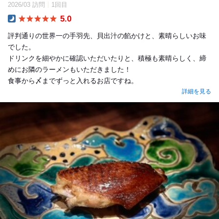
2026/03 訪問
1回目
5.0
Dinner
評判通りの世界一の手羽先、貝出汁の餡かけと、素晴らしいお味
でした。
ドリンクを細やかに確認いただいたりと、積極も素晴らしく、締
めにお隣のラーメンもいただきました！
食事から〆までずっと入れるお店ですね。
詳細を見る