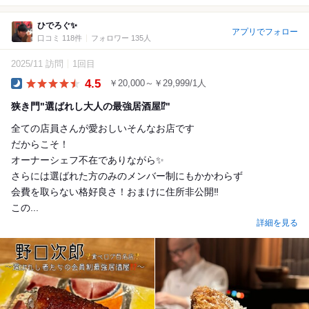
ひでろぐ✨
アプリでフォロー
口コミ 118件
フォロワー 135人
2025/11 訪問
1回目
4.5
￥20,000～￥29,999/1人
Dinner
狭き門"選ばれし大人の最強居酒屋⁉️"
全ての店員さんが愛おしいそんなお店です
だからこそ！
オーナーシェフ不在でありながら✨
さらには選ばれた方のみのメンバー制にもかかわらず
会費を取らない格好良さ！おまけに住所非公開‼️
この...
詳細を見る