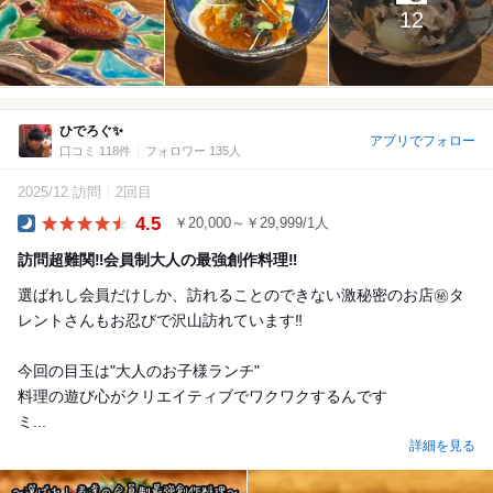
12
ひでろぐ✨
アプリでフォロー
口コミ 118件
フォロワー 135人
2025/12 訪問
2回目
4.5
￥20,000～￥29,999/1人
Dinner
訪問超難関‼️会員制大人の最強創作料理‼️
選ばれし会員だけしか、訪れることのできない激秘密のお店㊙️タ
レントさんもお忍びで沢山訪れています‼️
今回の目玉は"大人のお子様ランチ"
料理の遊び心がクリエイティブでワクワクするんです
ミ...
詳細を見る