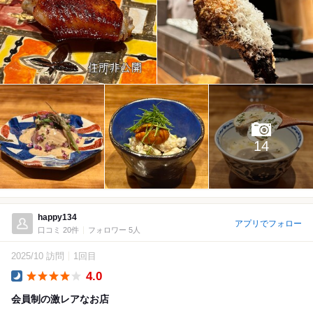
14
happy134
アプリでフォロー
口コミ 20件
フォロワー 5人
2025/10 訪問
1回目
4.0
Dinner
会員制の激レアなお店