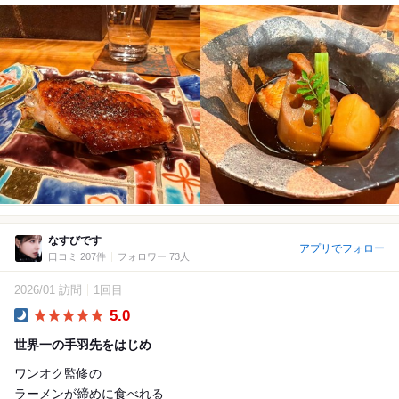
なすびです
アプリでフォロー
口コミ 207件
フォロワー 73人
2026/01 訪問
1回目
5.0
Dinner
世界一の手羽先をはじめ
ワンオク監修の
ラーメンが締めに食べれる