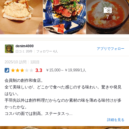
7
denim4000
アプリでフォロー
口コミ 20件
フォロワー 4人
2025/10 訪問
1回目
3.3
￥15,000～￥19,999/1人
Dinner
会員制の創作和食店。
全て美味しいが、どこかで食べた感じのする味わい。驚きや発見
はない。
手羽先以外は創作料理だからなのか素材の味を薄める味付けが多
かったかな。
コスパの面では割高。ステータスっ...
詳細を見る