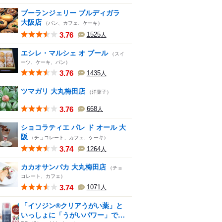
ブーランジェリー ブルディガラ
大阪店
（パン、カフェ、ケーキ）
3.76
1525
人
エシレ・マルシェ オ ブール
（スイ
ーツ、ケーキ、パン）
3.76
1435
人
ツマガリ 大丸梅田店
（洋菓子）
3.76
668
人
ショコラティエ パレ ド オール 大
阪
（チョコレート、カフェ、ケーキ）
3.74
1264
人
カカオサンパカ 大丸梅田店
（チョ
コレート、カフェ）
3.74
1071
人
「イソジン®クリアうがい薬」と
いっしょに「うがいパワー」で