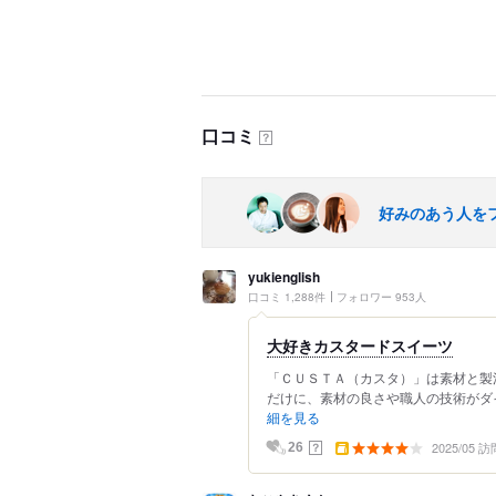
口コミ
？
好みのあう人を
yukienglish
口コミ 1,288件
フォロワー 953人
大好きカスタードスイーツ
「ＣＵＳＴＡ（カスタ）」は素材と製法
だけに、素材の良さや職人の技術がダイ
細を見る
2025/05 訪
？
26