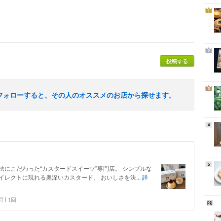
1
2
投稿する
3
フォローすると、その人のオススメのお店から探せます。
4
5
にこだわった“カスタードスイーツ”専門店。 シンプルな
レクトに現れる奥深いカスタード。 おいしさを決...
詳
問
1回