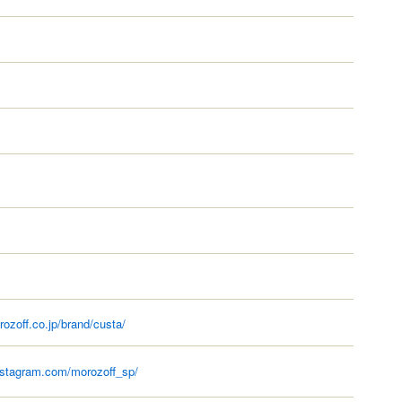
ozoff.co.jp/brand/custa/
nstagram.com/morozoff_sp/