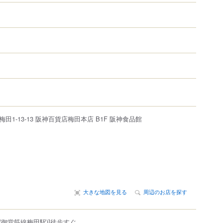
）
梅田
1-13-13
阪神百貨店梅田本店
B1F 阪神食品館
大きな地図を見る
周辺のお店を探す
4(御堂筋線梅田駅)]徒歩すぐ