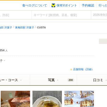
食べログについて
保有Vポイント
予約確認
行っ
梅田 洋菓子
東梅田駅 洋菓子
CUSTA
354
人
子
店舗情報（詳細）
ュー・コース
写真
口コミ
200