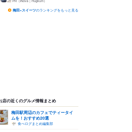
一...
PR（iNova｜Hugkum）
梅田×スイーツ
のランキングをもっと見る
お店の近くのグルメ情報まとめ
梅田駅周辺のカフェでティータイ
ムを！おすすめ20選
食べログまとめ編集部