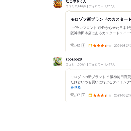
たこやきくん
口コミ 2,240件
フォロワー 1,255人
モロゾフ新ブランドのカスタード
グランフロントでNYから来た日本1
阪神梅田本店にあるカスタードスイーツ専
2024/08 訪
？
42
aboabo28
口コミ 1,000件
フォロワー 1,477人
モロゾフの新ブランドで 阪神梅田百
たけどいつも買いに行けるタイミングで
を見る
2023/08 訪
？
37