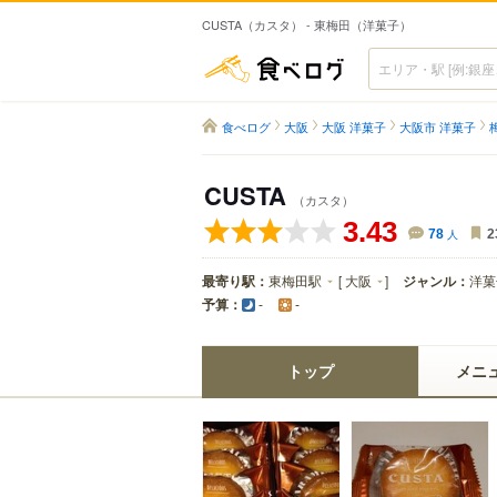
CUSTA（カスタ） - 東梅田（洋菓子）
食べログ
食べログ
大阪
大阪 洋菓子
大阪市 洋菓子
CUSTA
（カスタ）
3.43
78
人
2
最寄り駅：
東梅田駅
[
大阪
]
ジャンル：
洋菓
予算：
-
-
トップ
メニ