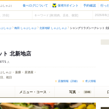
食べログについて
保有Vポイント
予約確認
行っ
ゃぶしゃぶ）
ゃぶしゃぶ
梅田 しゃぶしゃぶ
北新地駅 しゃぶしゃぶ
シャングリラズシークレット 北
ト 北新地店
9771
人
ぶしゃぶ
薬膳
居酒屋
曜日、祝日
店舗情報（詳細）
求人情報
メニュー・コース
写真
1046