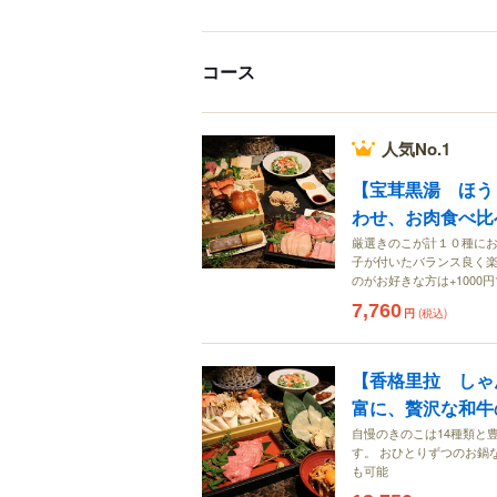
コース
人気No.1
【宝茸黒湯 ほう
わせ、お肉食べ比
厳選きのこが計１０種にお
子が付いたバランス良く楽
のがお好きな方は+1000
7,760
円
(税込)
【香格里拉 しゃ
富に、贅沢な和牛
自慢のきのこは14種類と
す。 おひとりずつのお鍋
も可能