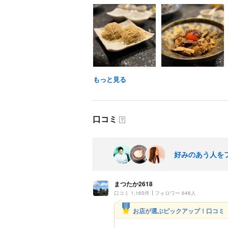
もっと見る
口コミ
？
好みのあう人を
まつたか2618
口コミ 1,165件
フォロワー 646人
お店が選ぶピックアップ！口コミ