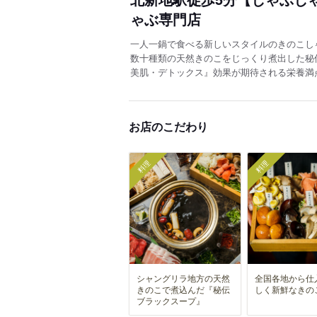
ゃぶ専門店
一人一鍋で食べる新しいスタイルのきのこし
数十種類の天然きのこをじっくり煮出した秘
美肌・デトックス』効果が期待される栄養満
お店のこだわり
料理
料理
シャングリラ地方の天然
全国各地から仕
きのこで煮込んだ『秘伝
しく新鮮なきの
ブラックスープ』