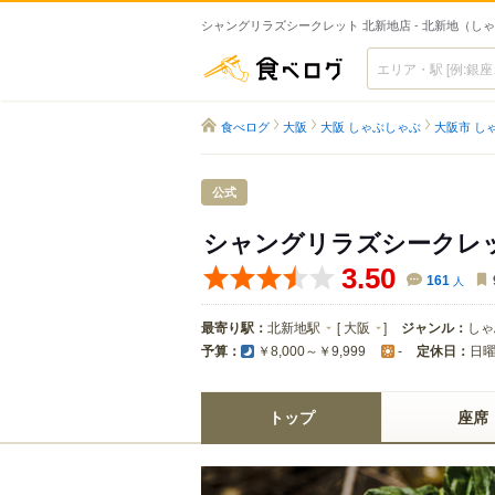
シャングリラズシークレット 北新地店 - 北新地（し
食べログ
食べログ
大阪
大阪 しゃぶしゃぶ
大阪市 し
公式
シャングリラズシークレッ
3.50
161
人
最寄り駅：
北新地駅
[
大阪
]
ジャンル：
しゃ
予算：
定休日：
日
￥8,000～￥9,999
-
トップ
座席