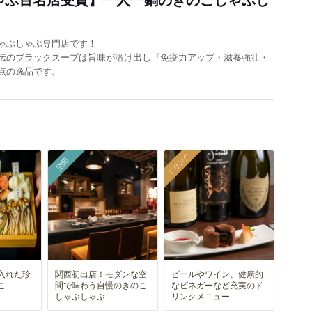
ゃぶしゃぶ専門店です！
伝のブラックスープは旨味が溶け出し『免疫力アップ・滋養強壮・
点の逸品です。
ドリンク
空間
入れた珍
関西初出店！モダンな空
ビールやワイン、健康的
こ
間で味わう自慢のきのこ
なビネガーなど充実のド
しゃぶしゃぶ
リンクメニュー