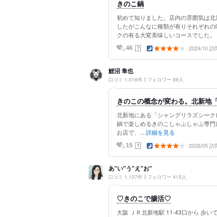
きのこ鍋
初めて知りました。店内の雰囲気は北
したがこんなに種類が有りそれぞれの
クの有る大変美味しいコースでした。
2024/10 訪
？
46
鯉沼 隼也
口コミ 1,016件
フォロワー 89人
きのこの概念が変わる。北新地「
北新地にある「シャングリラズシーク
鍋で楽しめるきのこしゃぶしゃぶ専門
お店で、...
詳細を見る
2026/05 訪
？
15
あ"い"う"え"お"
口コミ 1,127件
フォロワー 415人
♡きのこで腸活♡
大阪 ＪＲ北新地駅 11-43口から 