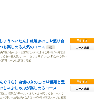
じょうへいたん】厳選きのこや盛り合
予約する
べも楽しめる人気のコース
9品
コース詳細
肉3種の食べ比べ 自家製のお肉のような串揚げや海老団
しめる一番人気のコース おひとりずつのお鍋なので辛い
円で麻辣スープに変更も可能
んぐりら】自慢のきのこは14種類と豊
予約する
のしゃぶしゃぶが楽しめるコース
コース詳細
豊富に、贅沢な和牛のしゃぶしゃぶが楽しめるコースで
なので辛いのがお好きな方は+1000円で麻辣スープに変更