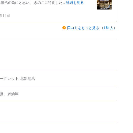
腸活の為にと思い、 きのこに特化した...
詳細を見る
問
1回
口コミ
をもっと見る （
161
人）
ークレット 北新地店
膳、居酒屋