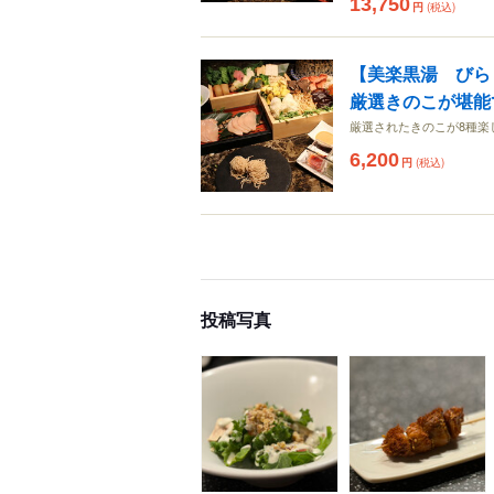
13,750
円
(税込)
【美楽黒湯 びら
厳選きのこが堪能
厳選されたきのこが8種楽
6,200
円
(税込)
投稿写真