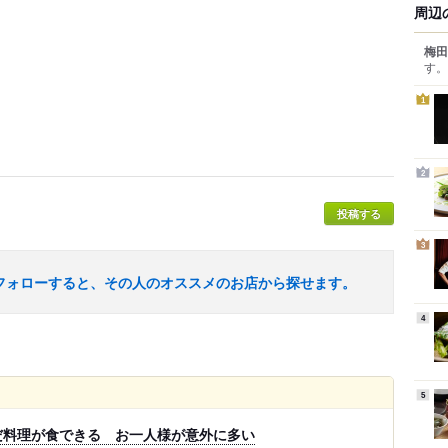
周辺
梅田
す。
1
2
投稿する
3
フォローすると、その人のオススメのお店から探せます。
4
5
だ料理が食できる お一人様が意外に多い