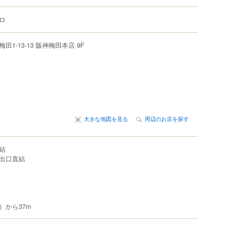
ロ
梅田
1-13-13
阪神梅田本店 9F
大きな地図を見る
周辺のお店を探す
結
出口直結
）から37m