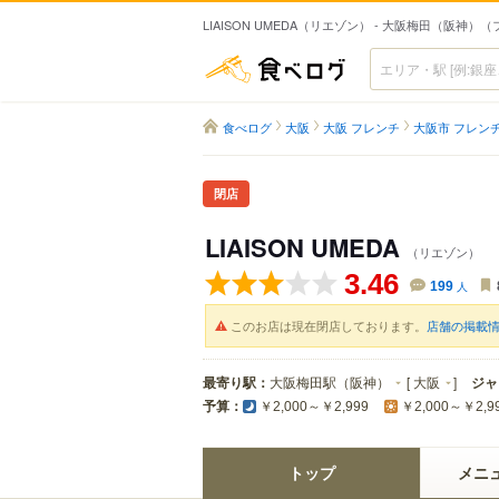
LIAISON UMEDA（リエゾン） - 大阪梅田（阪神）
食べログ
食べログ
大阪
大阪 フレンチ
大阪市 フレン
閉店
LIAISON UMEDA
（リエゾン）
3.46
199
人
このお店は現在閉店しております。
店舗の掲載
最寄り駅：
大阪梅田駅（阪神）
[
大阪
]
ジャ
予算：
￥2,000～￥2,999
￥2,000～￥2,9
トップ
メニ