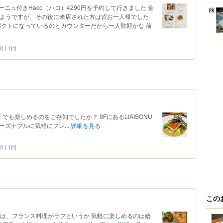
ニュ付きHaco（ハコ）4290円を予約して行きました 金
たようですが、その後に来店された方は皆お一人様でした
パクトになっているのとカウンターだから一人歓迎かな 前
問
1回
店 でも楽しめるのをご存知でしたか？ 9FにあるLIAISONU
リーズナブルに気軽にフレ...
詳細を見る
問
1回
この
こは、フランス料理がラフというか 気軽に楽しめるのは嬉