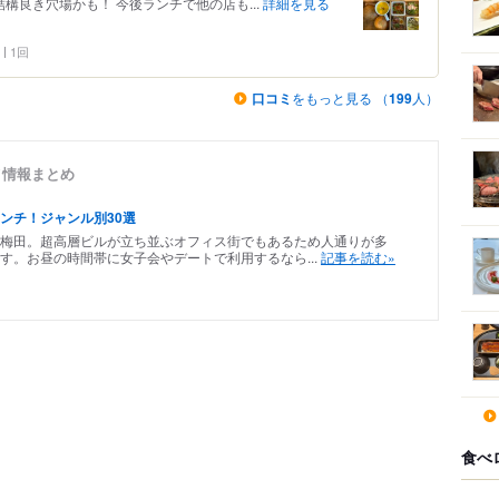
結構良き穴場かも！ 今後ランチで他の店も...
詳細を見る
1回
口コミ
をもっと見る （
199
人）
ルメ情報まとめ
ンチ！ジャンル別30選
る梅田。超高層ビルが立ち並ぶオフィス街でもあるため人通りが多
す。お昼の時間帯に女子会やデートで利用するなら...
記事を読む»
食べ