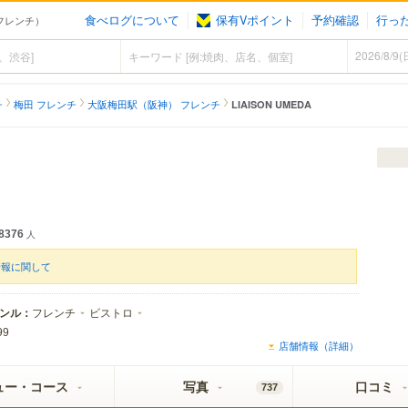
食べログについて
保有Vポイント
予約確認
行っ
（フレンチ）
チ
梅田 フレンチ
大阪梅田駅（阪神） フレンチ
LIAISON UMEDA
8376
人
情報に関して
ンル：
フレンチ
ビストロ
99
店舗情報（詳細）
ュー・コース
写真
口コミ
737