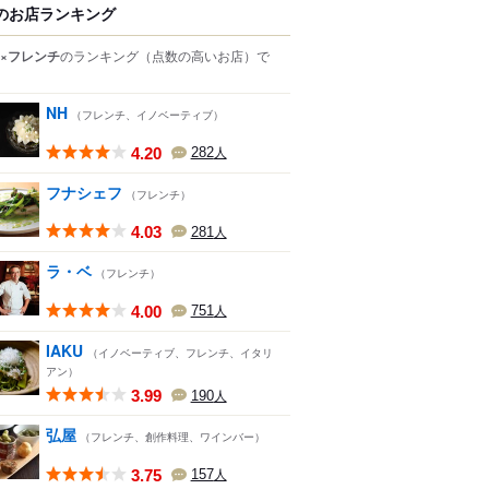
のお店ランキング
×フレンチ
のランキング
（点数の高いお店）
で
NH
（フレンチ、イノベーティブ）
4.20
282
人
フナシェフ
（フレンチ）
4.03
281
人
ラ・ベ
（フレンチ）
4.00
751
人
IAKU
（イノベーティブ、フレンチ、イタリ
アン）
3.99
190
人
弘屋
（フレンチ、創作料理、ワインバー）
3.75
157
人