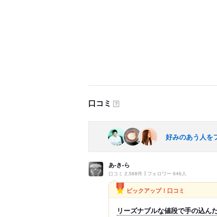
口コミ
？
好みのあう人を
あ-き-ら
口コミ 2,568件
フォロワー 646人
ピックアップ！口コミ
リーズナブルな値段で手の込ん