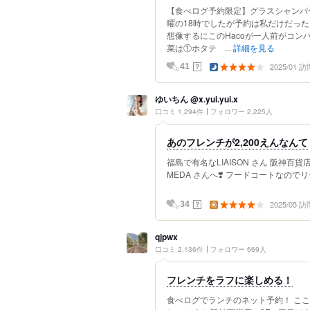
【食べログ予約限定】グラスシャンパー
曜の18時でしたが予約は私だけだっ
想像するにこのHacoが一人前がコン
菜は①ホタテ ...
詳細を見る
2025/01 訪
？
41
ゆいちん @x.yui.yui.x
口コミ 1,294件
フォロワー 2,225人
あのフレンチが2,200えんなんて
福島で有名なLIAISON さん 阪神百貨
MEDA さんへ❣️ フードコートなので
2025/05 訪
？
34
qjpwx
口コミ 2,136件
フォロワー 669人
フレンチをラフに楽しめる！
食べログでランチのネット予約！ こ