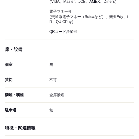
（VISA、Master、JCB、AMEX、Diners）
電子マネー可
（交通系電子マネー（Suicaなど）、楽天Edy、i
D、QUICPay）
QRコード決済可
席・設備
個室
無
貸切
不可
禁煙・喫煙
全席禁煙
駐車場
無
特徴・関連情報