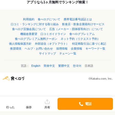
アプリなら1ヶ月無料でランキング検索！
利用規約
食べログについて
携帯電話番号認証とは
口コミ・ランキングに対する取り組み
飲食店・飲食企業様向けサービス
食べログ店舗会員について
広告（メーカー・団体様等向け）について
機能改善要望
口コミガイドライン
食べログプレミアム
食べログプレミアム無料クーポン
ネット予約（リクエスト予約）
個人情報保護方針
外部送信（オプトアウト）
特定商取引法に基づく表記
推奨環境
ヘルプ・お問い合わせ
採用情報
企業情報
キーワード一覧
サイトマップ
チェーン一覧
言語：
English
简体中文
繁體中文
한국어
日本語
©Kakaku.com, Inc.
電話
行った
保存
共有