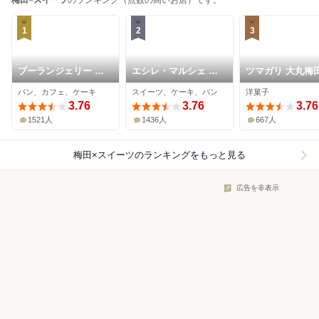
梅田
×
スイーツ
のランキング（点数の高いお店）です。
1
2
3
ブーランジェリー ブ
エシレ・マルシェ オ
ツマガリ 大丸梅
ルディガラ 大阪店
ブール
パン、カフェ、ケーキ
スイーツ、ケーキ、パン
洋菓子
3.76
3.76
3.76
1521人
1436人
667人
梅田×スイーツ
のランキングをもっと見る
広告を非表示