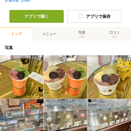
店舗情報（詳細）
アプリで開く
アプリで保存
写真
口コミ
トップ
メニュー
747
373
写真