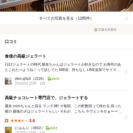
すべての写真を見る（1285件）
広告を非表示
口コミ
食後の高級ジェラート
1日2ジェラートの時代 親友ちゃんはジェラートが好きなので お寿司のあ
とこれたべようね！って話してた 6時頃、待ちなし LINE追加でサイズア
ップ無料との事だっ...
yfun.q0u0
（2226）
2026/02 訪問
1回
高級チョコレート専門店で、ジェラートする
週末 cocoちゃんと回る ランチ3軒 ※毎回、この軒数回って終わる 回った
後の 最後の〆はジェラートらしい それが、こちら ※ヴェンキかぁ〜〜 こ
こ ...
3.6
Lunch:
にゅん♪♪
（3602）
2026/01 訪問
1回