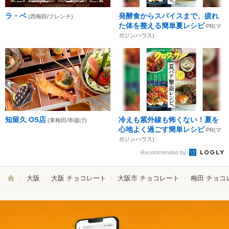
ラ・ベ
発酵食からスパイスまで、疲れ
(西梅田/フレンチ)
た体を整える簡単夏レシピ
PR(マ
ガジンハウス)
知留久 OS店
冷えも紫外線も怖くない！夏を
(東梅田/串揚げ)
心地よく過ごす簡単レシピ
PR(マ
ガジンハウス)
Recommended by
大阪
大阪 チョコレート
大阪市 チョコレート
梅田 チョコ