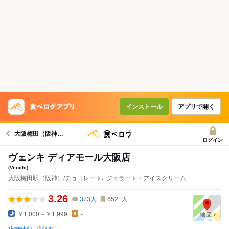
インストール
アプリで開く
大阪梅田（阪神）駅グルメへ
ログイン
ヴェンキ ディアモール大阪店
(Venchi)
大阪梅田駅（阪神）/チョコレート､ ジェラート・アイスクリーム
3.26
373
人
6521
人
￥1,000～￥1,999
-