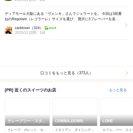
ディアモール大阪にある「ヴェンキ」さんでジェラートを。 今回は3段重
ねのRegolare（レゴラーレ）サイズを選び、 贅沢に3フレーバーを楽し
みました。 サイズは Pi...
carblover
（324）
2025/12 訪問
1回
口コミをもっと見る（373人）
[PR] 近くのスイーツのお店
もっと見る
クレープリー・スタン
COMMA,DOWN
LOHE
ド シャンデレール 梅
クレープ・ガレット、カフェ、フレンチ
イタリアン、ダイニングバー、かき氷
カフェ、バー、スイ
田店