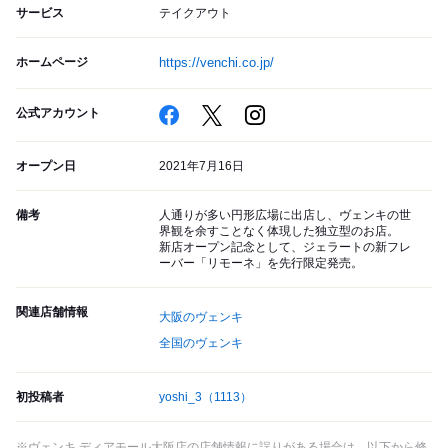
サービス
テイクアウト
ホームページ
https://venchi.co.jp/
公式アカウント
オープン日
2021年7月16日
備考
人通りが多い円形広場に出店し、ヴェンキの世
界観を余すことなく体現した独立型のお店。
新店オープン記念として、ジェラートの新フレ
ーバー「リモーネ」を先行限定発売。
関連店舗情報
大阪のヴェンキ
全国のヴェンキ
初投稿者
yoshi_3
（1113）
※ヴェンキ ディアモール大阪店の店舗情報に誤りがある場合は、以下から修